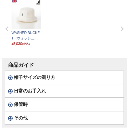
WASHED BUCKE
T（ウォッシュド
バケット） ホワイ
8,030
¥
(税込)
ト
商品ガイド
帽子サイズの測り方
日常のお手入れ
保管時
その他