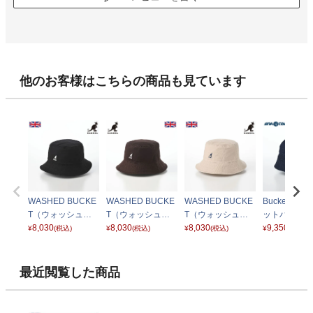
他のお客様はこちらの商品も見ています
WASHED BUCKE
WASHED BUCKE
WASHED BUCKE
Bucket Ha
T（ウォッシュド
T（ウォッシュド
T（ウォッシュド
ットハット） 
バケット） ブラッ
8,030
バケット） コーヒ
8,030
バケット） カーキ
8,030
09 ネイビー 
9,350
¥
(税込)
¥
(税込)
¥
(税込)
¥
(税込)
ク
ー
最近閲覧した商品