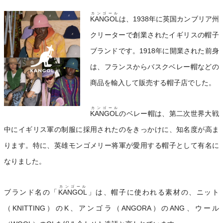
カンゴール
KANGOL
は、1938年に英国カンブリア州
クリーターで創業されたイギリスの帽子
ブランドです。1918年に開業された前身
は、フランスからバスクベレー帽などの
商品を輸入して販売する帽子店でした。
カンゴール
KANGOL
のベレー帽は、第二次世界大戦
中にイギリス軍の制服に採用されたのをきっかけに、知名度が高ま
ります。特に、英雄モンゴメリー将軍が愛用する帽子として有名に
なりました。
カンゴール
ブランド名の「
KANGOL
」は、帽子に使われる素材の、ニット
（KNITTING）のK、アンゴラ（ANGORA）のANG、ウール