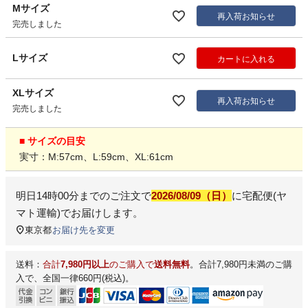
Mサイズ
再入荷お知らせ
完売しました
Lサイズ
カートに入れる
XLサイズ
再入荷お知らせ
完売しました
■ サイズの目安
実寸：M:57cm、L:59cm、XL:61cm
明日
14時00分
までのご注文で
2026/08/09（日）
に
宅配便(ヤ
マト運輸)
でお届けします。
東京都
お届け先を変更
送料：
合計
7,980円以上
のご購入で
送料無料
。合計7,980円未満のご購
入で、全国一律660円(税込)。