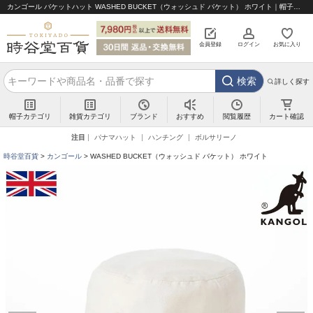
カンゴール バケットハット WASHED BUCKET（ウォッシュド バケット） ホワイト｜帽子通販 時谷堂百貨【公式】
会員登録
ログイン
お気に入り
検索
詳しく探す
帽子カテゴリ
雑貨カテゴリ
ブランド
閲覧履歴
カート確認
おすすめ
注目
パナマハット
ハンチング
ボルサリーノ
時谷堂百貨
カンゴール
WASHED BUCKET（ウォッシュド バケット） ホワイト