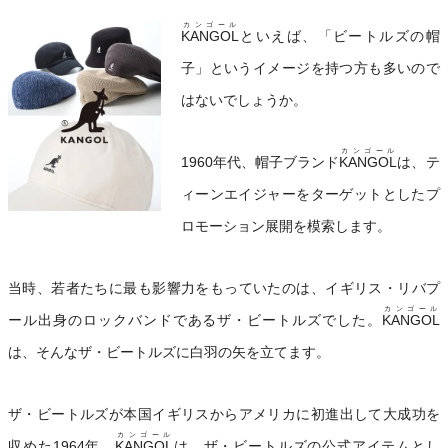
カンゴール
KANGOL
といえば、「ビートルズの帽
子」というイメージを持つ方も多いので
はないでしょうか。
カンゴール
1960年代、帽子ブランド
KANGOL
は、テ
ィーンエイジャーをターゲットとしたプ
ロモーション展開を模索します。
当時、若者たちに最も影響力をもっていたのは、イギリス・リバプ
カンゴール
ール出身のロックバンドであるザ・ビートルズでした。
KANGOL
は、そんなザ・ビートルズに白羽の矢を立てます。
ザ・ビートルズが本国イギリスからアメリカに初進出して大成功を
カンゴール
収めた1964年、
KANGOL
は、ザ・ビートルズの公式アイテムとし