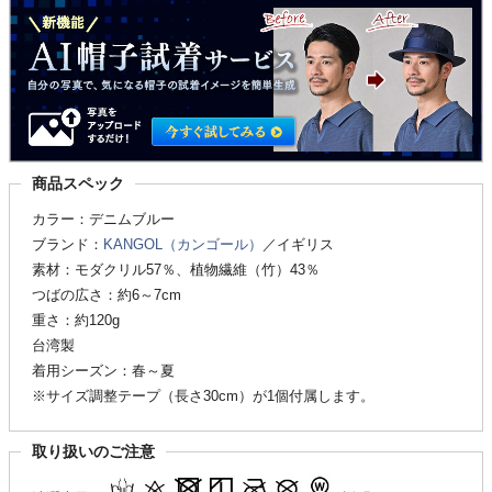
商品スペック
カラー：デニムブルー
ブランド：
KANGOL（カンゴール）
／イギリス
素材：モダクリル57％、植物繊維（竹）43％
つばの広さ：約6～7cm
重さ：約120g
台湾製
着用シーズン：春～夏
※サイズ調整テープ（長さ30cm）が1個付属します。
取り扱いのご注意