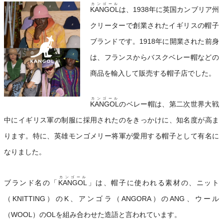
カンゴール
KANGOL
は、1938年に英国カンブリア州
クリーターで創業されたイギリスの帽子
ブランドです。1918年に開業された前身
は、フランスからバスクベレー帽などの
商品を輸入して販売する帽子店でした。
カンゴール
KANGOL
のベレー帽は、第二次世界大戦
中にイギリス軍の制服に採用されたのをきっかけに、知名度が高ま
ります。特に、英雄モンゴメリー将軍が愛用する帽子として有名に
なりました。
カンゴール
ブランド名の「
KANGOL
」は、帽子に使われる素材の、ニット
（KNITTING）のK、アンゴラ（ANGORA）のANG、ウール
（WOOL）のOLを組み合わせた造語と言われています。