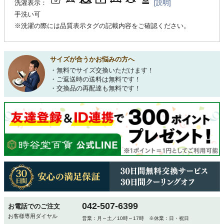
洗濯表示：
[説明]
手洗い可
※洗濯の際には品質表示タグの記載内容をご確認ください。
サイズが合うかお悩みの方へ
・無料でサイズ交換いただけます！
・ご返送時の送料は無料です！
・交換品の再配達も無料です！
042-507-6399
お電話でのご注文
お客様専用ダイヤル
営業：月～土／10時～17時 ※休業：日・祝日