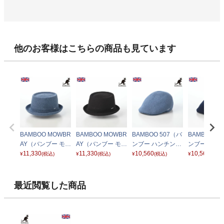
他のお客様はこちらの商品も見ています
BAMBOO MOWBR
BAMBOO MOWBR
BAMBOO 507（バ
BAMBOO 5
AY（バンブー モウ
AY（バンブー モウ
ンブー ハンチン
ンブー ハン
ブレイ） デニムブ
11,330
ブレイ） ブラック
11,330
グ） デニムブルー
10,560
グ） ダーク
10,560
¥
(税込)
¥
(税込)
¥
(税込)
¥
(税込)
ルー
最近閲覧した商品