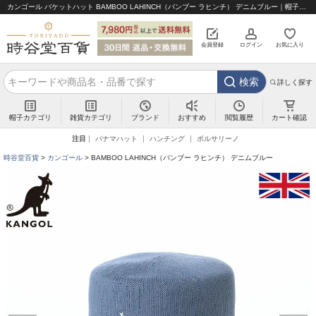
カンゴール バケットハット BAMBOO LAHINCH（バンブー ラヒンチ） デニムブルー｜帽子通販 時谷堂百貨【公式】
会員登録
ログイン
お気に入り
検索
詳しく探す
帽子カテゴリ
雑貨カテゴリ
ブランド
閲覧履歴
カート確認
おすすめ
注目
パナマハット
ハンチング
ボルサリーノ
時谷堂百貨
カンゴール
BAMBOO LAHINCH（バンブー ラヒンチ） デニムブルー