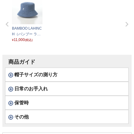
BAMBOO LAHINC
H（バンブー ラヒ
ンチ） デニムブル
11,000
¥
(税込)
ー
商品ガイド
帽子サイズの測り方
日常のお手入れ
保管時
その他