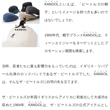
カンゴール
KANGOL
といえば、「ビートルズの帽
子」というイメージを持つ方も多いので
はないでしょうか。
カンゴール
1960年代、帽子ブランド
KANGOL
は、テ
ィーンエイジャーをターゲットとしたプ
ロモーション展開を模索します。
当時、若者たちに最も影響力をもっていたのは、イギリス・リバプ
カンゴール
ール出身のロックバンドであるザ・ビートルズでした。
KANGOL
は、そんなザ・ビートルズに白羽の矢を立てます。
ザ・ビートルズが本国イギリスからアメリカに初進出して大成功を
カンゴール
収めた1964年、
KANGOL
は、ザ・ビートルズの公式アイテムとし