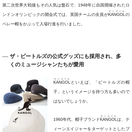
第二次世界大戦後もその人気は盤石で、1948年に自国開催されたロ
カンゴール
ンドンオリンピックの開会式では、英国チームの全員が
KANGOL
の
ベレー帽をかぶって入場行進を行いました。
ザ・ビートルズの公式グッズにも採用され、多
くのミュージシャンたちが愛用
カンゴール
KANGOL
といえば、「ビートルズの帽
子」というイメージを持つ方も多いので
はないでしょうか。
カンゴール
1960年代、帽子ブランド
KANGOL
は、テ
ィーンエイジャーをターゲットとしたプ