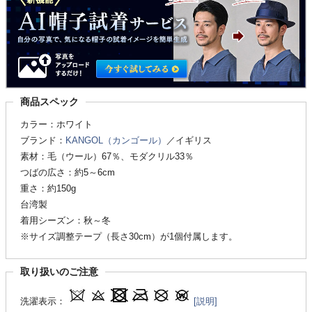
商品スペック
カラー：ホワイト
ブランド：
KANGOL（カンゴール）
／イギリス
素材：毛（ウール）67％、モダクリル33％
つばの広さ：約5～6cm
重さ：約150g
台湾製
着用シーズン：秋～冬
※サイズ調整テープ（長さ30cm）が1個付属します。
取り扱いのご注意
洗濯表示：
[説明]