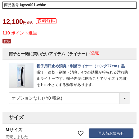
商品番号
kgws001-white
12,100
税込
110
ポイント進呈
秋冬
(必須)
帽子と一緒に買いたいアイテム（ライナー）
帽子用汗止め消臭・制菌ライナー（ロング27cm）黒
吸汗・速乾・制菌・消臭、4つの効果が得られる汚れ防
止ライナーです。帽子内側に貼ることでサイズ（内周）
を1cm小さくする効果があります。
サイズ
Mサイズ
再入荷お知らせ
完売しました