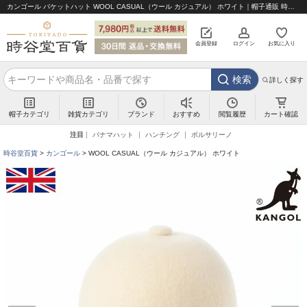
カンゴール バケットハット WOOL CASUAL（ウール カジュアル） ホワイト｜帽子通販 時谷堂百貨【公式】
会員登録
ログイン
お気に入り
検索
詳しく探す
帽子カテゴリ
雑貨カテゴリ
ブランド
閲覧履歴
カート確認
おすすめ
注目
パナマハット
ハンチング
ボルサリーノ
時谷堂百貨
カンゴール
WOOL CASUAL（ウール カジュアル） ホワイト