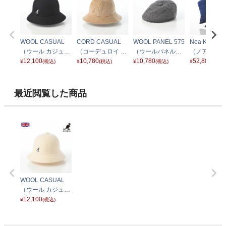
WOOL CASUAL
CORD CASUAL
WOOL PANEL 575
Noa Knit Buc
（ウール カジュア
（コーデュロイ カ
（ウールパネル）
（ノア ニッ
ル） ブラック
12,100
ジュアル） ベージ
10,780
フランネル
10,780
ット） 17003
52,800
¥
(税込)
¥
(税込)
¥
(税込)
¥
(税込)
ュ
ルー
最近閲覧した商品
WOOL CASUAL
（ウール カジュア
ル） ホワイト
12,100
¥
(税込)