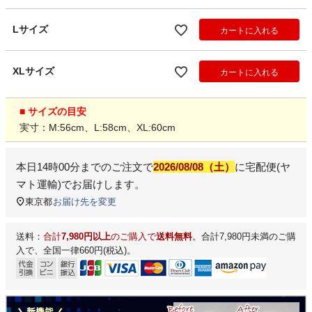
Lサイズ
カートに入れる
XLサイズ
カートに入れる
■ サイズの目安
実寸：M:56cm、L:58cm、XL:60cm
本日
14時00分
までのご注文で
2026/08/08（土）
に
宅配便(ヤ
マト運輸)
でお届けします。
東京都
お届け先を変更
送料：
合計
7,980円以上
のご購入で
送料無料
。合計7,980円未満のご購
入で、全国一律660円(税込)。