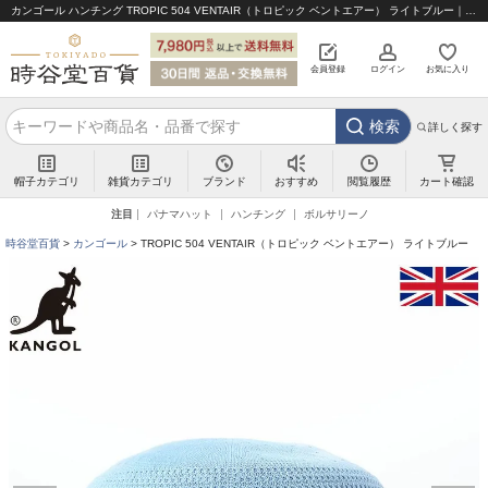
カンゴール ハンチング TROPIC 504 VENTAIR（トロピック ベントエアー） ライトブルー｜帽子通販 時谷堂百貨【公式】
会員登録
ログイン
お気に入り
検索
詳しく探す
帽子カテゴリ
雑貨カテゴリ
ブランド
閲覧履歴
カート確認
おすすめ
注目
パナマハット
ハンチング
ボルサリーノ
時谷堂百貨
カンゴール
TROPIC 504 VENTAIR（トロピック ベントエアー） ライトブルー