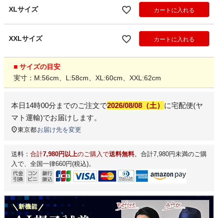
XLサイズ
カートに入れる
XXLサイズ
カートに入れる
■ サイズの目安
実寸：M:56cm、L:58cm、XL:60cm、XXL:62cm
本日
14時00分
までのご注文で
2026/08/08（土）
に
宅配便(ヤ
マト運輸)
でお届けします。
東京都
お届け先を変更
送料：
合計
7,980円以上
のご購入で
送料無料
。合計7,980円未満のご購
入で、全国一律660円(税込)。