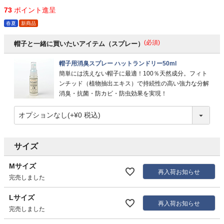
73
ポイント進呈
春夏
新商品
(必須)
帽子と一緒に買いたいアイテム（スプレー）
帽子用消臭スプレー ハットランドリー50ml
簡単には洗えない帽子に最適！100％天然成分。フィト
ンチッド（植物抽出エキス）で持続性の高い強力な分解
消臭・抗菌・防カビ・防虫効果を実現！
サイズ
Mサイズ
再入荷お知らせ
完売しました
Lサイズ
再入荷お知らせ
完売しました