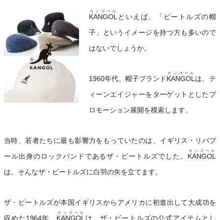
カンゴール
KANGOL
といえば、「ビートルズの帽
子」というイメージを持つ方も多いので
はないでしょうか。
カンゴール
1960年代、帽子ブランド
KANGOL
は、テ
ィーンエイジャーをターゲットとしたプ
ロモーション展開を模索します。
当時、若者たちに最も影響力をもっていたのは、イギリス・リバプ
カンゴール
ール出身のロックバンドであるザ・ビートルズでした。
KANGOL
は、そんなザ・ビートルズに白羽の矢を立てます。
ザ・ビートルズが本国イギリスからアメリカに初進出して大成功を
カンゴール
収めた1964年、
KANGOL
は、ザ・ビートルズの公式アイテムとし