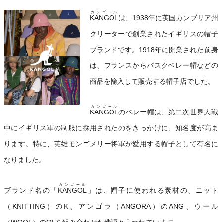
カンゴール
KANGOL
は、1938年に英国カンブリア州
クリーターで創業されたイギリスの帽子
ブランドです。1918年に開業された前身
は、フランスからバスクベレー帽などの
商品を輸入して販売する帽子店でした。
カンゴール
KANGOL
のベレー帽は、第二次世界大戦
中にイギリス軍の制服に採用されたのをきっかけに、知名度が高ま
ります。特に、英雄モンゴメリー将軍が愛用する帽子として有名に
なりました。
カンゴール
ブランド名の「
KANGOL
」は、帽子に使われる素材の、ニット
（KNITTING）のK、アンゴラ（ANGORA）のANG、ウール