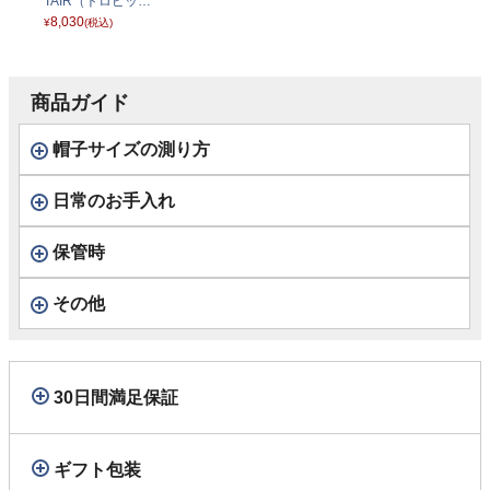
TAIR（トロピック
ベントエアー） ラ
8,030
¥
(税込)
イトブルー
商品ガイド
帽子サイズの測り方
日常のお手入れ
保管時
その他
30日間満足保証
ギフト包装