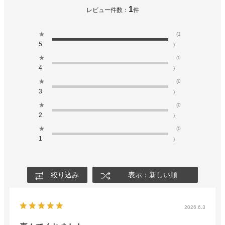
1
レビュー件数：
件
★
(1
5
)
★
(0
4
)
★
(0
3
)
★
(0
2
)
★
(0
1
)
絞り込み
表示：新しい順
2026.6.3