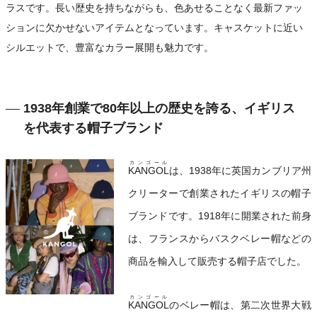
ラスです。長い歴史を持ちながらも、色あせることなく最新ファッ
ションに欠かせないアイテムとなっています。キャスケットに近い
シルエットで、豊富なカラー展開も魅力です。
1938年創業で80年以上の歴史を誇る、イギリス
を代表する帽子ブランド
カンゴール
KANGOL
は、1938年に英国カンブリア州
クリーターで創業されたイギリスの帽子
ブランドです。1918年に開業された前身
は、フランスからバスクベレー帽などの
商品を輸入して販売する帽子店でした。
カンゴール
KANGOL
のベレー帽は、第二次世界大戦