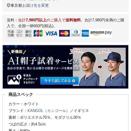
東京都
お届け先を変更
送料：
合計
7,980円以上
のご購入で
送料無料
。合計7,980円未満のご購
入で、全国一律660円(税込)。
商品スペック
カラー：ホワイト
ブランド：
KANGOL（カンゴール）
／イギリス
素材：ポリエステル70％、モダクリル30％
つばの広さ：約4.5cm
重さ：約80g