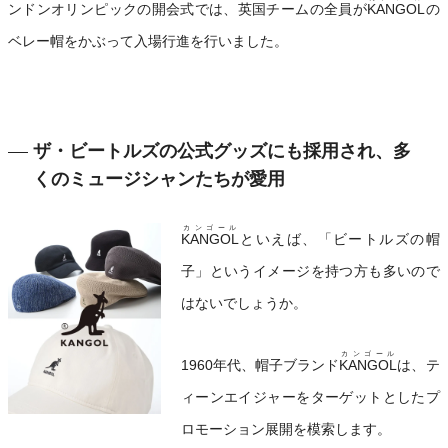
ンドンオリンピックの開会式では、英国チームの全員が
KANGOL
の
ベレー帽をかぶって入場行進を行いました。
ザ・ビートルズの公式グッズにも採用され、多
くのミュージシャンたちが愛用
カンゴール
KANGOL
といえば、「ビートルズの帽
子」というイメージを持つ方も多いので
はないでしょうか。
カンゴール
1960年代、帽子ブランド
KANGOL
は、テ
ィーンエイジャーをターゲットとしたプ
ロモーション展開を模索します。