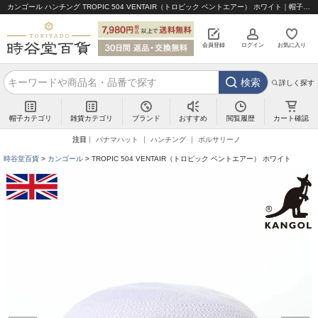
カンゴール ハンチング TROPIC 504 VENTAIR（トロピック ベントエアー） ホワイト｜帽子通販 時谷堂百貨【公式】
会員登録
ログイン
お気に入り
検索
詳しく探す
帽子カテゴリ
雑貨カテゴリ
ブランド
閲覧履歴
カート確認
おすすめ
注目
パナマハット
ハンチング
ボルサリーノ
時谷堂百貨
カンゴール
TROPIC 504 VENTAIR（トロピック ベントエアー） ホワイト