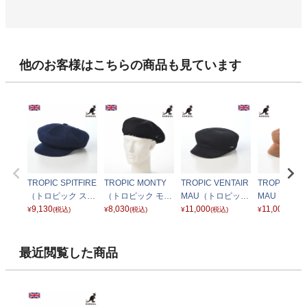
他のお客様はこちらの商品も見ています
TROPIC SPITFIRE
TROPIC MONTY
TROPIC VENTAIR
TROPIC VEN
（トロピック スピ
（トロピック モン
MAU（トロピック
MAU（トロ
ットファイア） ネ
9,130
ティ） ブラック
8,030
ベントエアー） ブ
11,000
ベントエアー
11,000
¥
(税込)
¥
(税込)
¥
(税込)
¥
(税込)
イビー
ラック
ン
最近閲覧した商品