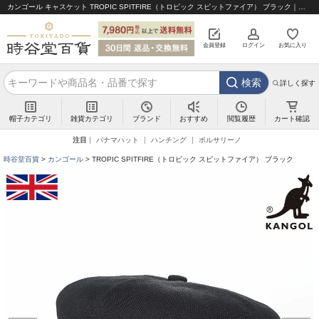
カンゴール キャスケット TROPIC SPITFIRE（トロピック スピットファイア） ブラック｜帽子通販 時谷堂百貨【公式】
会員登録
ログイン
お気に入り
検索
詳しく探す
帽子カテゴリ
雑貨カテゴリ
ブランド
閲覧履歴
カート確認
おすすめ
注目
パナマハット
ハンチング
ボルサリーノ
時谷堂百貨
カンゴール
TROPIC SPITFIRE（トロピック スピットファイア） ブラック