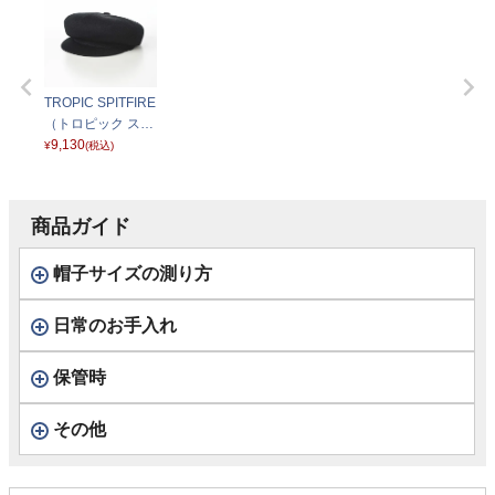
TROPIC SPITFIRE
（トロピック スピ
ットファイア） ブ
9,130
¥
(税込)
ラック
商品ガイド
帽子サイズの測り方
日常のお手入れ
保管時
その他