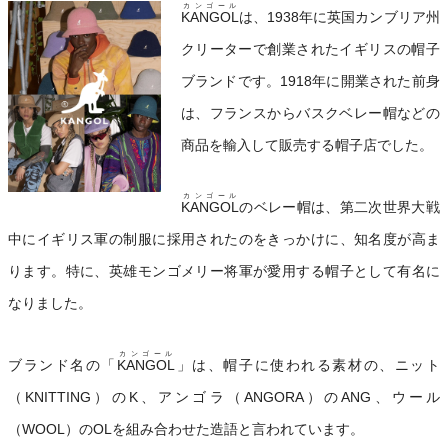
カンゴール
KANGOL
は、1938年に英国カンブリア州
クリーターで創業されたイギリスの帽子
ブランドです。1918年に開業された前身
は、フランスからバスクベレー帽などの
商品を輸入して販売する帽子店でした。
カンゴール
KANGOL
のベレー帽は、第二次世界大戦
中にイギリス軍の制服に採用されたのをきっかけに、知名度が高ま
ります。特に、英雄モンゴメリー将軍が愛用する帽子として有名に
なりました。
カンゴール
ブランド名の「
KANGOL
」は、帽子に使われる素材の、ニット
（KNITTING）のK、アンゴラ（ANGORA）のANG、ウール
（WOOL）のOLを組み合わせた造語と言われています。