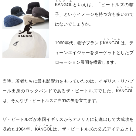
カンゴール
KANGOL
といえば、「ビートルズの帽
子」というイメージを持つ方も多いので
はないでしょうか。
カンゴール
1960年代、帽子ブランド
KANGOL
は、テ
ィーンエイジャーをターゲットとしたプ
ロモーション展開を模索します。
当時、若者たちに最も影響力をもっていたのは、イギリス・リバプ
カンゴール
ール出身のロックバンドであるザ・ビートルズでした。
KANGOL
は、そんなザ・ビートルズに白羽の矢を立てます。
ザ・ビートルズが本国イギリスからアメリカに初進出して大成功を
カンゴール
収めた1964年、
KANGOL
は、ザ・ビートルズの公式アイテムとし