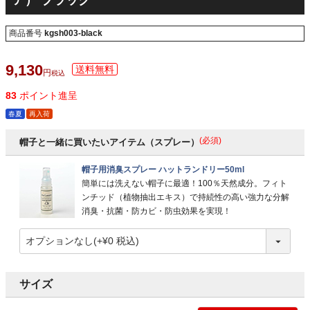
ア） ブラック
商品番号
kgsh003-black
9,130
税込
83
ポイント進呈
春夏
再入荷
(必須)
帽子と一緒に買いたいアイテム（スプレー）
帽子用消臭スプレー ハットランドリー50ml
簡単には洗えない帽子に最適！100％天然成分。フィト
ンチッド（植物抽出エキス）で持続性の高い強力な分解
消臭・抗菌・防カビ・防虫効果を実現！
サイズ