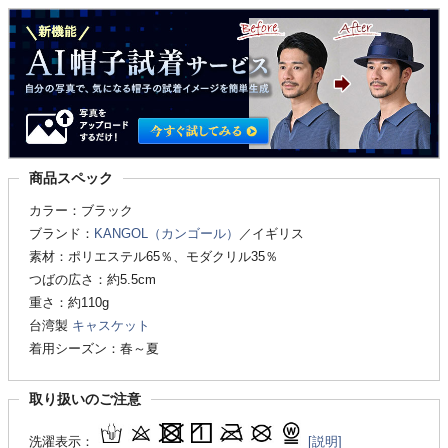
商品スペック
カラー：ブラック
ブランド：
KANGOL（カンゴール）
／イギリス
素材：ポリエステル65％、モダクリル35％
つばの広さ：約5.5cm
重さ：約110g
台湾製
キャスケット
着用シーズン：春～夏
取り扱いのご注意
洗濯表示：
[説明]