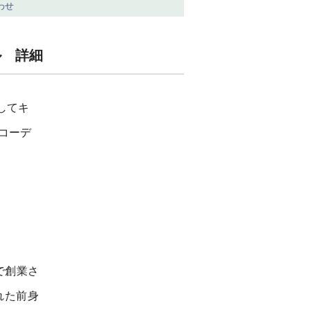
わせ
ル 詳細
してキ
のコーデ
で創業さ
れた前身