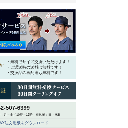
・無料でサイズ交換いただけます！
か
・ご返送時の送料は無料です！
・交換品の再配達も無料です！
42-507-6399
：月～土／10時～17時 ※休業：日・祝日
FAX注文用紙をダウンロード