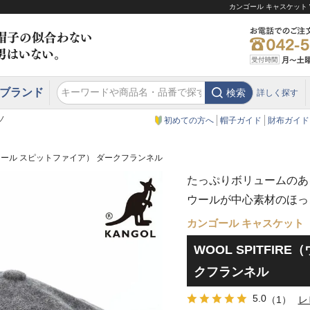
カンゴール キャスケット 
ブランド
検索
詳しく探す
エクアドル
スウェーデン
ウエスタンハット・テンガロンハット
エクアドル
クリスティーズ ロンドン
ノ
初めての方へ
帽子ガイド
財布ガイド
RE（ウール スピットファイア） ダークフランネル
たっぷりボリュームのあ
ウールが中心素材のほっ
カンゴール キャスケット
WOOL SPITFI
クフランネル
5.0
（1）
レ