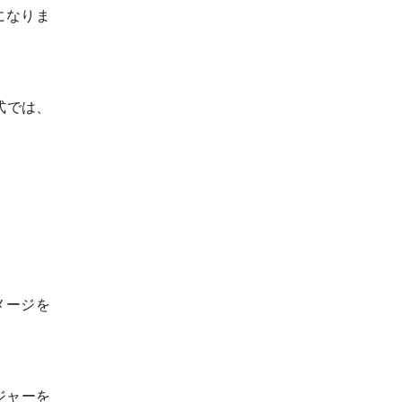
になりま
式では、
メージを
ジャーを