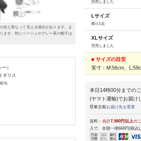
完売しました
Lサイズ
残り1点
の色と異なって見える場合があります。ま
ります。特にベージュやグレー系の帽子は
XLサイズ
完売しました
■ サイズの目安
レー）
実寸：M:56cm、L:58c
イギリス
0％
本日
14時00分
までの
(ヤマト運輸)
でお届け
東京都
お届け先を変更
送料：
合計
7,980円以上
の
入で、全国一律660円(税込)