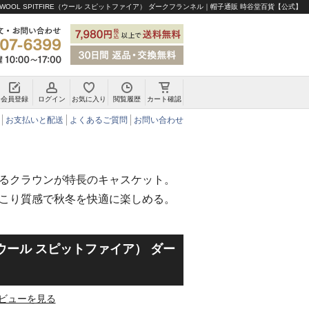
WOOL SPITFIRE（ウール スピットファイア） ダークフランネル｜帽子通販 時谷堂百貨【公式】
会員登録
ログイン
お気に入り
閲覧履歴
カート確認
チロリアンハット・アルペンハット
お支払いと配送
よくあるご質問
お問い合わせ
るクラウンが特長のキャスケット。
こり質感で秋冬を快適に楽しめる。
RE（ウール スピットファイア） ダー
ビューを見る