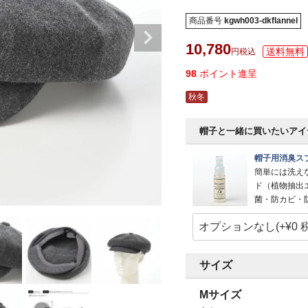
商品番号
kgwh003-dkflannel
10,780
税込
98
ポイント進呈
秋冬
帽子と一緒に買いたいアイ
帽子用消臭スプ
簡単には洗え
ド（植物抽出
菌・防カビ・
サイズ
Mサイズ