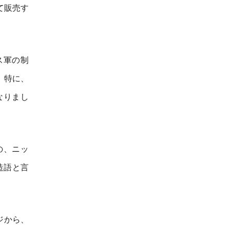
て販売す
ス軍の制
。特に、
なりまし
の、ニッ
た造語と言
ジから、