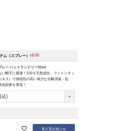
(必須)
テム（スプレー）
レー ハットランドリー50ml
ない帽子に最適！100％天然成分。フィトンチッ
エキス）で持続性の高い強力な分解消臭・抗
防虫効果を実現！
再入荷お知らせ