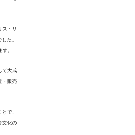
リス・リ
でした。
ます。
して大成
造・販売
ことで、
者文化の