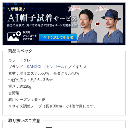
商品スペック
カラー：グレー
ブランド：
KANGOL（カンゴール）
／イギリス
素材：ポリエステル60％、モダクリル40％
つばの広さ：約2.5～3.5cm
重さ：約120g
台湾製
着用シーズン：春～夏
※サイズ調整テープ（長さ30cm）が1個付属します。
取り扱いのご注意