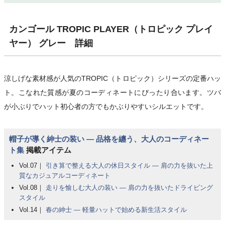
カンゴール TROPIC PLAYER（トロピック プレイ
ヤー） グレー 詳細
涼しげな素材感が人気のTROPIC（トロピック）シリーズの定番ハッ
ト。こなれた質感が夏のコーディネートにぴったり合います。ツバ
が小ぶりでハット初心者の方でもかぶりやすいシルエットです。
帽子が導く紳士の装い ― 品格を纏う、大人のコーディネー
ト集
掲載アイテム
Vol.07｜
引き算で整える大人の休日スタイル ― 肩の力を抜いた上
質なカジュアルコーディネート
Vol.08｜
走りを愉しむ大人の装い ― 肩の力を抜いたドライビング
スタイル
Vol.14｜
春の紳士 ― 軽量ハットで始める新生活スタイル