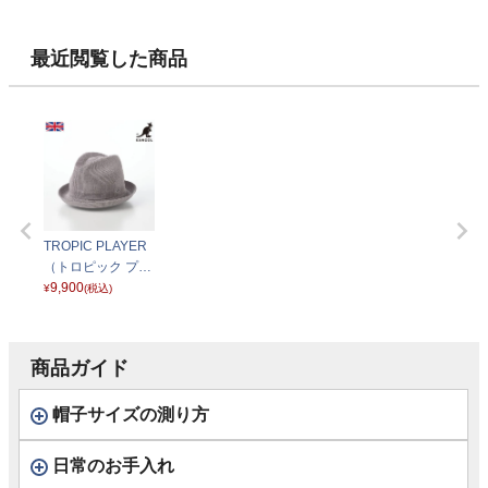
ネイビー
ー） タン
ー） ブラッ
最近閲覧した商品
TROPIC PLAYER
（トロピック プレ
イヤー） グレー
9,900
¥
(税込)
商品ガイド
帽子サイズの測り方
日常のお手入れ