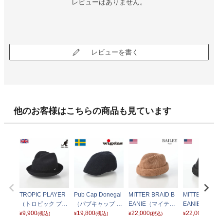
レビューはありません。
レビューを書く
他のお客様はこちらの商品も見ています
TROPIC PLAYER
Pub Cap Donegal
MITTER BRAID B
MITTER BRA
（トロピック プレ
（パブキャップ ド
EANIE（マイテル
EANIE（マ
イヤー） ブラック
9,900
ネガル）W101722
19,800
ブレードビーニ
22,000
ブレードビー
22,000
¥
(税込)
¥
(税込)
¥
(税込)
¥
(税込)