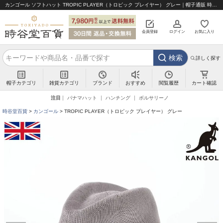
カンゴール ソフトハット TROPIC PLAYER（トロピック プレイヤー） グレー｜帽子通販 時谷堂百貨【公式】
会員登録
ログイン
お気に入り
検索
詳しく探す
帽子カテゴリ
雑貨カテゴリ
ブランド
閲覧履歴
カート確認
おすすめ
注目
パナマハット
ハンチング
ボルサリーノ
時谷堂百貨
カンゴール
TROPIC PLAYER（トロピック プレイヤー） グレー