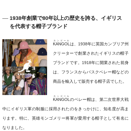
1938年創業で80年以上の歴史を誇る、イギリス
を代表する帽子ブランド
カンゴール
KANGOL
は、1938年に英国カンブリア州
クリーターで創業されたイギリスの帽子
ブランドです。1918年に開業された前身
は、フランスからバスクベレー帽などの
商品を輸入して販売する帽子店でした。
カンゴール
KANGOL
のベレー帽は、第二次世界大戦
中にイギリス軍の制服に採用されたのをきっかけに、知名度が高ま
ります。特に、英雄モンゴメリー将軍が愛用する帽子として有名に
なりました。