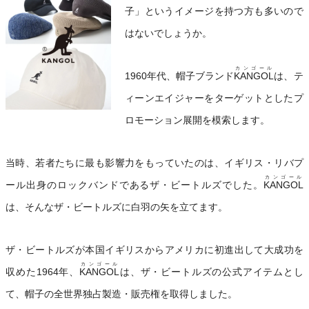
子」というイメージを持つ方も多いので
はないでしょうか。
カンゴール
1960年代、帽子ブランド
KANGOL
は、テ
ィーンエイジャーをターゲットとしたプ
ロモーション展開を模索します。
当時、若者たちに最も影響力をもっていたのは、イギリス・リバプ
カンゴール
ール出身のロックバンドであるザ・ビートルズでした。
KANGOL
は、そんなザ・ビートルズに白羽の矢を立てます。
ザ・ビートルズが本国イギリスからアメリカに初進出して大成功を
カンゴール
収めた1964年、
KANGOL
は、ザ・ビートルズの公式アイテムとし
て、帽子の全世界独占製造・販売権を取得しました。