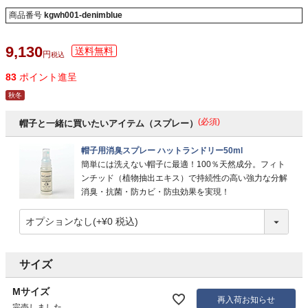
商品番号
kgwh001-denimblue
9,130
税込
83
ポイント進呈
秋冬
(必須)
帽子と一緒に買いたいアイテム（スプレー）
帽子用消臭スプレー ハットランドリー50ml
簡単には洗えない帽子に最適！100％天然成分。フィト
ンチッド（植物抽出エキス）で持続性の高い強力な分解
消臭・抗菌・防カビ・防虫効果を実現！
サイズ
Mサイズ
再入荷お知らせ
完売しました