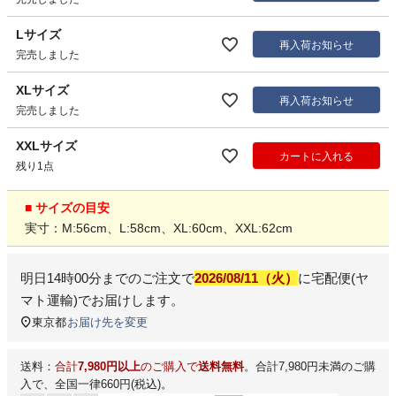
Lサイズ
再入荷お知らせ
完売しました
XLサイズ
再入荷お知らせ
完売しました
XXLサイズ
カートに入れる
残り1点
■ サイズの目安
実寸：M:56cm、L:58cm、XL:60cm、XXL:62cm
明日
14時00分
までのご注文で
2026/08/11（火）
に
宅配便(ヤ
マト運輸)
でお届けします。
東京都
お届け先を変更
送料：
合計
7,980円以上
のご購入で
送料無料
。合計7,980円未満のご購
入で、全国一律660円(税込)。