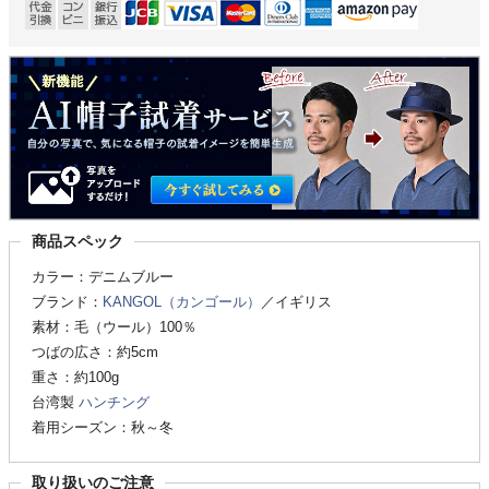
商品スペック
カラー：デニムブルー
ブランド：
KANGOL（カンゴール）
／イギリス
素材：毛（ウール）100％
つばの広さ：約5cm
重さ：約100g
台湾製
ハンチング
着用シーズン：秋～冬
取り扱いのご注意