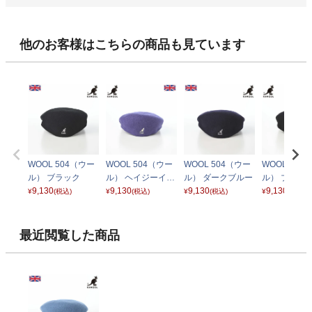
他のお客様はこちらの商品も見ています
WOOL 504（ウー
WOOL 504（ウー
WOOL 504（ウー
WOOL 504
ル） ブラック
ル） ヘイジーイン
ル） ダークブルー
ル） ブラッ
9,130
ディゴ
9,130
9,130
ルド
9,130
¥
(税込)
¥
(税込)
¥
(税込)
¥
(税込)
最近閲覧した商品