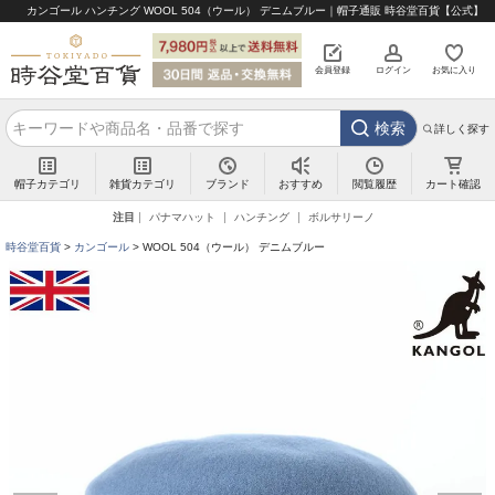
カンゴール ハンチング WOOL 504（ウール） デニムブルー｜帽子通販 時谷堂百貨【公式】
会員登録
ログイン
お気に入り
検索
詳しく探す
帽子カテゴリ
雑貨カテゴリ
ブランド
閲覧履歴
カート確認
おすすめ
注目
パナマハット
ハンチング
ボルサリーノ
時谷堂百貨
カンゴール
WOOL 504（ウール） デニムブルー