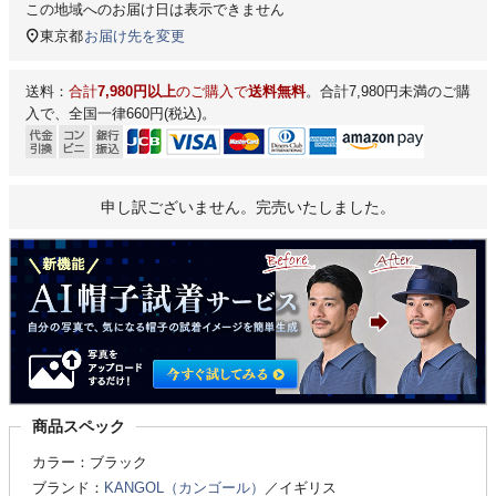
この地域へのお届け日は表示できません
東京都
お届け先を変更
送料：
合計
7,980円以上
のご購入で
送料無料
。合計7,980円未満のご購
入で、全国一律660円(税込)。
申し訳ございません。完売いたしました。
商品スペック
カラー：ブラック
ブランド：
KANGOL（カンゴール）
／イギリス