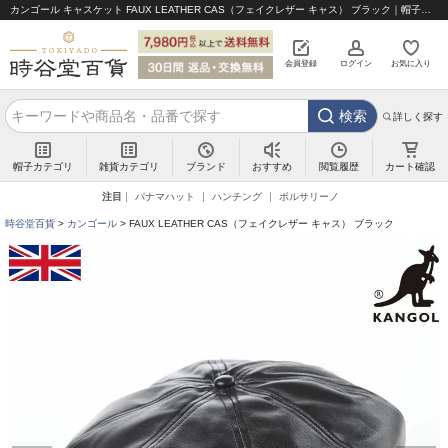
カンゴール キャスケット FAUX LEATHER CAS（フェイクレザー キャス） ブラック｜帽子通販 時谷堂百貨【公式】
会員登録
ログイン
お気に入り
検索
詳しく探す
帽子カテゴリ
雑貨カテゴリ
ブランド
閲覧履歴
カート確認
おすすめ
注目
パナマハット
ハンチング
ボルサリーノ
時谷堂百貨
カンゴール
FAUX LEATHER CAS（フェイクレザー キャス） ブラック