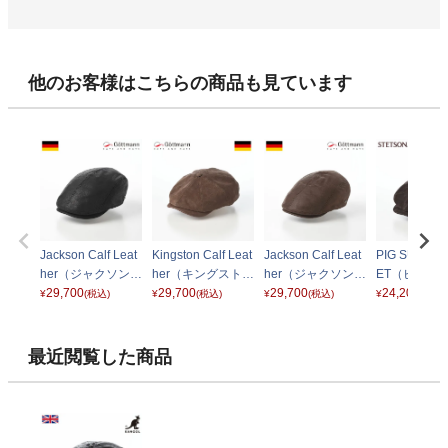
他のお客様はこちらの商品も見ています
Jackson Calf Leat
Kingston Calf Leat
Jackson Calf Leat
PIG SUEDE
her（ジャクソン
her（キングストン
her（ジャクソン
ET（ピッグ
カーフレザー） G
29,700
カーフレザー） G
29,700
カーフレザー） G
29,700
ド キャスケ
24,200
¥
(税込)
¥
(税込)
¥
(税込)
¥
(税込)
2639492 ブラック
2332492 ブラウン
2639492 ブラウン
SE829 ダ
ウン
最近閲覧した商品