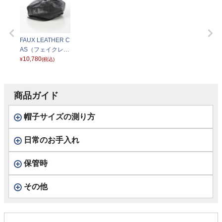
FAUX LEATHER C
AS（フェイクレザ
ー キャス） ブラッ
10,780
¥
(税込)
ク
商品ガイド
帽子サイズの測り方
日常のお手入れ
保管時
その他