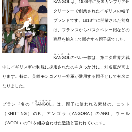
KANGOL
は、1938年に英国カンブリア州
クリーターで創業されたイギリスの帽子
ブランドです。1918年に開業された前身
は、フランスからバスクベレー帽などの
商品を輸入して販売する帽子店でした。
カンゴール
KANGOL
のベレー帽は、第二次世界大戦
中にイギリス軍の制服に採用されたのをきっかけに、知名度が高ま
ります。特に、英雄モンゴメリー将軍が愛用する帽子として有名に
なりました。
カンゴール
ブランド名の「
KANGOL
」は、帽子に使われる素材の、ニット
（KNITTING）のK、アンゴラ（ANGORA）のANG、ウール
（WOOL）のOLを組み合わせた造語と言われています。