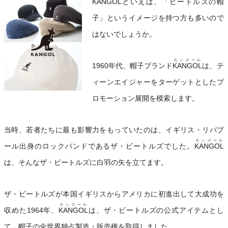
KANGOL
といえば、「ビートルズの帽
子」というイメージを持つ方も多いので
はないでしょうか。
カンゴール
1960年代、帽子ブランド
KANGOL
は、テ
ィーンエイジャーをターゲットとしたプ
ロモーション展開を模索します。
当時、若者たちに最も影響力をもっていたのは、イギリス・リバプ
カンゴール
ール出身のロックバンドであるザ・ビートルズでした。
KANGOL
は、そんなザ・ビートルズに白羽の矢を立てます。
ザ・ビートルズが本国イギリスからアメリカに初進出して大成功を
カンゴール
収めた1964年、
KANGOL
は、ザ・ビートルズの公式アイテムとし
て、帽子の全世界独占製造・販売権を取得しました。