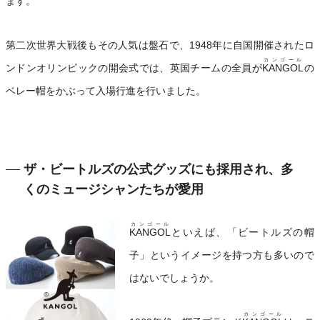
ます。
第二次世界大戦後もその人気は盤石で、1948年に自国開催されたロ
カンゴール
ンドンオリンピックの開会式では、英国チームの全員が
KANGOL
の
ベレー帽をかぶって入場行進を行いました。
ザ・ビートルズの公式グッズにも採用され、多
くのミュージシャンたちが愛用
カンゴール
KANGOL
といえば、「ビートルズの帽
子」というイメージを持つ方も多いので
はないでしょうか。
カンゴール