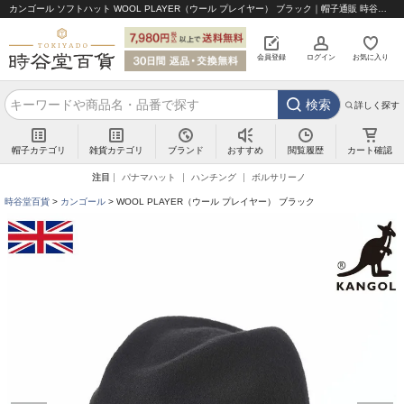
カンゴール ソフトハット WOOL PLAYER（ウール プレイヤー） ブラック｜帽子通販 時谷堂百貨【公式】
会員登録
ログイン
お気に入り
検索
詳しく探す
帽子カテゴリ
雑貨カテゴリ
ブランド
閲覧履歴
カート確認
おすすめ
注目
パナマハット
ハンチング
ボルサリーノ
時谷堂百貨
カンゴール
WOOL PLAYER（ウール プレイヤー） ブラック