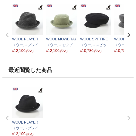
WOOL PLAYER
WOOL MOWBRAY
WOOL SPITFIRE
WOOL SPITF
（ウール プレイヤ
（ウール モウブレ
（ウール スピット
（ウール ス
ー） ダークフラン
12,100
イ） オイルグリー
12,100
ファイア） ブラッ
10,780
ファイア） 
10,780
¥
(税込)
¥
(税込)
¥
(税込)
¥
(税込)
ネル
ン
ク
フランネル
最近閲覧した商品
WOOL PLAYER
（ウール プレイヤ
ー） ブラック
12,100
¥
(税込)