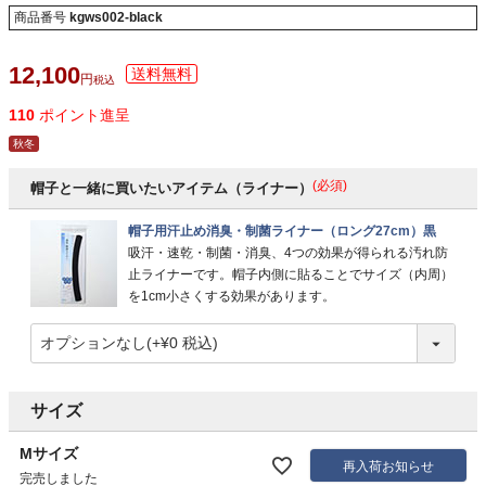
商品番号
kgws002-black
12,100
税込
110
ポイント進呈
秋冬
(必須)
帽子と一緒に買いたいアイテム（ライナー）
帽子用汗止め消臭・制菌ライナー（ロング27cm）黒
吸汗・速乾・制菌・消臭、4つの効果が得られる汚れ防
止ライナーです。帽子内側に貼ることでサイズ（内周）
を1cm小さくする効果があります。
サイズ
Mサイズ
再入荷お知らせ
完売しました