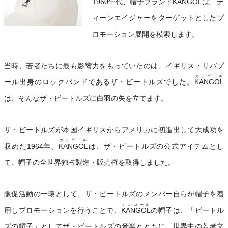
1960年代、帽子ブランド
KANGOL
は、テ
ィーンエイジャーをターゲットとしたプ
ロモーション展開を模索します。
当時、若者たちに最も影響力をもっていたのは、イギリス・リバプ
カンゴール
ール出身のロックバンドであるザ・ビートルズでした。
KANGOL
は、そんなザ・ビートルズに白羽の矢を立てます。
ザ・ビートルズが本国イギリスからアメリカに初進出して大成功を
カンゴール
収めた1964年、
KANGOL
は、ザ・ビートルズの公式アイテムとし
て、帽子の全世界独占製造・販売権を取得しました。
販促活動の一環として、ザ・ビートルズのメンバー自らが帽子を着
カンゴール
用しプロモーションを行うことで、
KANGOL
の帽子は、「ビートル
ズの帽子」としてザ・ビートルズの音楽とともに、世界中の若者文