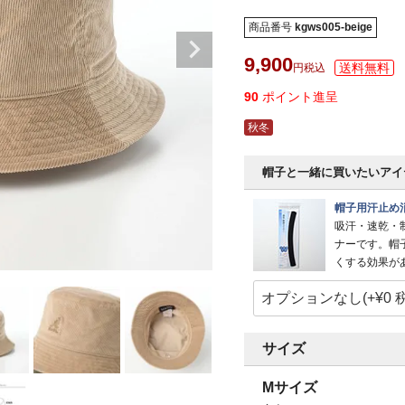
商品番号
kgws005-beige
9,900
税込
90
ポイント進呈
秋冬
帽子と一緒に買いたいアイ
帽子用汗止め
吸汗・速乾・
ナーです。帽
くする効果が
サイズ
Mサイズ