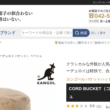
カンゴール バ
ブランド
検索
詳しく探す
エクアドル
スウェーデン
ウエスタンハット・テンガロンハット
エクアドル
クリスティーズ ロンドン
ノ
初めての方へ
帽子ガイド
財布ガイド
（コーデュロイ バケット） ベージュ
クラシカルな外観が人気
ーデュロイは軽快で、合
カンゴール バケットハッ
CORD BUCKET
ュ
3.0
（1）
レ