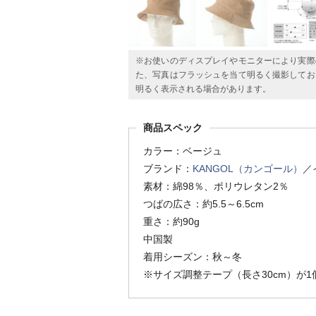
※お使いのディスプレイやモニターにより実際
た、写真はフラッシュを当て明るく撮影してお
明るく表示される場合があります。
商品スペック
カラー：ベージュ
ブランド：
KANGOL（カンゴール）
／
素材：綿98％、ポリウレタン2％
つばの広さ：約5.5～6.5cm
重さ：約90g
中国製
着用シーズン：秋～冬
※サイズ調整テープ（長さ30cm）が