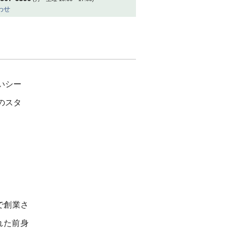
わせ
いシー
のスタ
で創業さ
れた前身