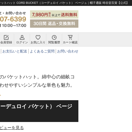
ケットハット CORD BUCKET（コーデュロイ バケット） ベージュ｜帽子通販 時谷堂百貨【公式】
会員登録
ログイン
お気に入り
閲覧履歴
カート確認
チロリアンハット・アルペンハット
お支払いと配送
よくあるご質問
お問い合わせ
のバケットハット。綿中心の細畝コ
わせやすいシンプルな単色も魅力。
ト
（コーデュロイ バケット） ベージ
ビューを見る