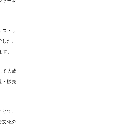
ジャーを
リス・リ
でした。
ます。
して大成
造・販売
ことで、
者文化の