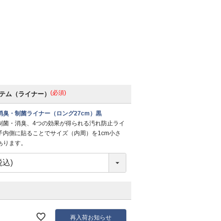
(必須)
テム（ライナー）
消臭・制菌ライナー（ロング27cm）黒
制菌・消臭、4つの効果が得られる汚れ防止ライ
子内側に貼ることでサイズ（内周）を1cm小さ
あります。
再入荷お知らせ