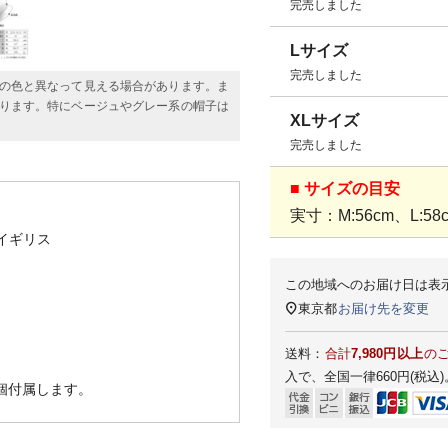
完売しました
Lサイズ
完売しました
の色と異なって見える場合があります。ま
ります。特にベージュやグレー系の帽子は
XLサイズ
完売しました
■ サイズの目安
実寸：M:56cm、L:58c
イギリス
この地域へのお届け日は表
東京都
お届け先を変更
送料：
合計
7,980円以上
の
入で、全国一律660円(税込)
1個付属します。