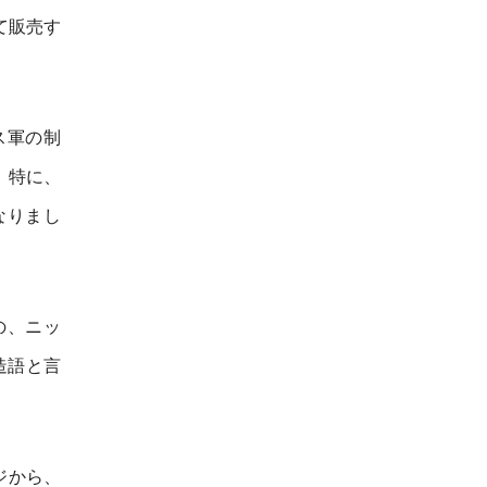
て販売す
ス軍の制
。特に、
なりまし
の、ニッ
た造語と言
ジから、