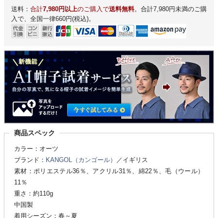
送料：
合計
7,980円以上
のご購入で
送料無料
。合計7,980円未満のご購
入で、全国一律660円(税込)。
商品スペック
カラー：オーツ
ブランド：
KANGOL（カンゴール）
／イギリス
素材：ポリエステル36％、アクリル31％、綿22％、毛（ウール）
11％
重さ：約110g
中国製
着用シーズン：春～夏