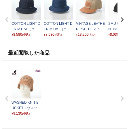
COTTON LIGHT D
COTTON LIGHT D
VINTAGE LEATHE
SMU COTTO
ENIM HAT（コッ
ENIM HAT（コッ
R PATCH CAP
NTING CA
トン ライトデニム
8,580
トン ライトデニム
8,580
（ヴィンテージ レ
13,200
トン ハンチ
8,030
¥
(税込)
¥
(税込)
¥
(税込)
¥
(税込)
ハット） SE811 ダ
ハット） SE811 ブ
ザー パッチ キャッ
ャップ） ブ
ークネイビー
ルー
プ） SE882 ベー
ジュ
最近閲覧した商品
WASHED KNIT B
UCKET（ウォッシ
ュド ニット バケッ
9,130
¥
(税込)
ト） オーツ