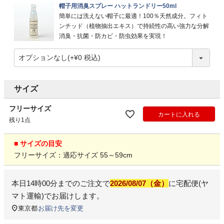
帽子用消臭スプレー ハットランドリー50ml
簡単には洗えない帽子に最適！100％天然成分。フィト
ンチッド（植物抽出エキス）で持続性の高い強力な分解
消臭・抗菌・防カビ・防虫効果を実現！
サイズ
フリーサイズ
カートに入れる
残り1点
■ サイズの目安
フリーサイズ：適応サイズ 55～59cm
本日
14時00分
までのご注文で
2026/08/07（金）
に
宅配便(ヤ
マト運輸)
でお届けします。
東京都
お届け先を変更