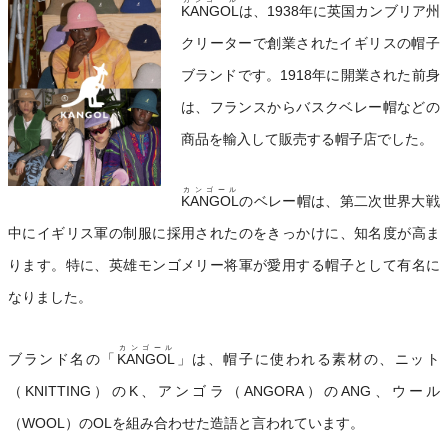
KANGOL
は、1938年に英国カンブリア州
クリーターで創業されたイギリスの帽子
ブランドです。1918年に開業された前身
は、フランスからバスクベレー帽などの
商品を輸入して販売する帽子店でした。
カンゴール
KANGOL
のベレー帽は、第二次世界大戦
中にイギリス軍の制服に採用されたのをきっかけに、知名度が高ま
ります。特に、英雄モンゴメリー将軍が愛用する帽子として有名に
なりました。
カンゴール
ブランド名の「
KANGOL
」は、帽子に使われる素材の、ニット
（KNITTING）のK、アンゴラ（ANGORA）のANG、ウール
（WOOL）のOLを組み合わせた造語と言われています。