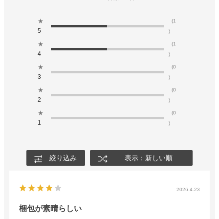
★
(1
5
)
★
(1
4
)
★
(0
3
)
★
(0
2
)
★
(0
1
)
絞り込み
表示：新しい順
2026.4.23
梱包が素晴らしい