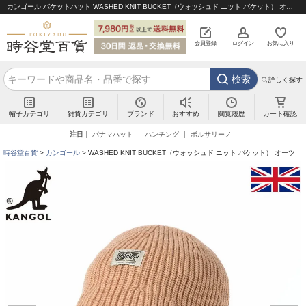
カンゴール バケットハット WASHED KNIT BUCKET（ウォッシュド ニット バケット） オーツ｜帽子通販 時谷堂百貨【公式】
会員登録
ログイン
お気に入り
検索
詳しく探す
帽子カテゴリ
雑貨カテゴリ
ブランド
閲覧履歴
カート確認
おすすめ
注目
パナマハット
ハンチング
ボルサリーノ
時谷堂百貨
カンゴール
WASHED KNIT BUCKET（ウォッシュド ニット バケット） オーツ