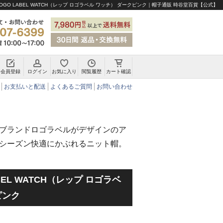
LOGO LABEL WATCH（レップ ロゴラベル ワッチ） ダークピンク｜帽子通販 時谷堂百貨【公式】
会員登録
ログイン
お気に入り
閲覧履歴
カート確認
チロリアンハット・アルペンハット
お支払いと配送
よくあるご質問
お問い合わせ
ブランドロゴラベルがデザインのア
シーズン快適にかぶれるニット帽。
ABEL WATCH（レップ ロゴラベ
ピンク