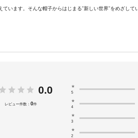
えています。そんな帽子からはじまる"新しい世界"をめざして
★
0.0
5
★
0
レビュー件数：
件
4
★
3
★
2