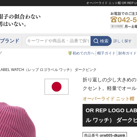
オーバーライド ニット帽 OR REP 
ブランド
検索
詳しく探す
エクアドル
スウェーデン
ウエスタンハット・テンガロンハット
エクアドル
クリスティーズ ロンドン
ノ
初めての方へ
帽子ガイド
財布ガイド
O LABEL WATCH（レップ ロゴラベル ワッチ） ダークピンク
折り返しの少し大きめの
クセント。軽量でオール
オーバーライド ニット帽
OR REP LOGO L
ル ワッチ） ダーク
商品番号
orw005-dkpink