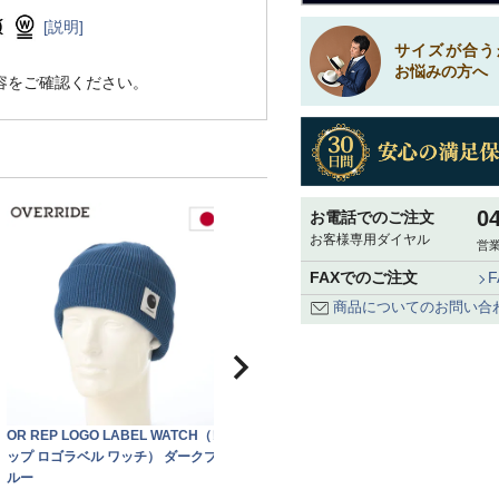
[説明]
サイズが合う
お悩みの方へ
容をご確認ください。
0
お電話でのご注文
お客様専用ダイヤル
営業
FAXでのご注文
商品についてのお問い合
OR REP LOGO LABEL WATCH（レ
OR REP LOGO LABEL WATCH（レ
ップ ロゴラベル ワッチ） ダークブ
ップ ロゴラベル ワッチ） アイボリ
ルー
ー