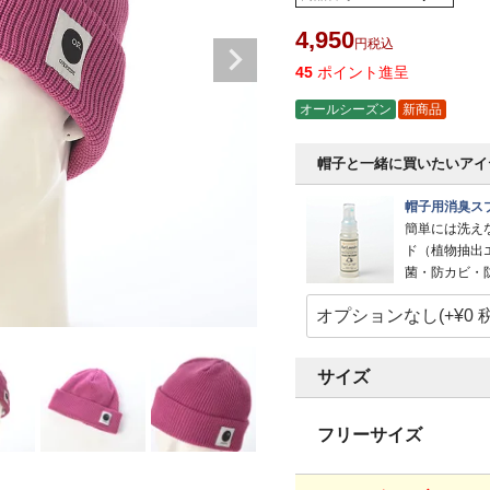
4,950
税込
45
ポイント進呈
オールシーズン
新商品
帽子と一緒に買いたいアイ
帽子用消臭スプ
簡単には洗え
ド（植物抽出
菌・防カビ・
サイズ
フリーサイズ