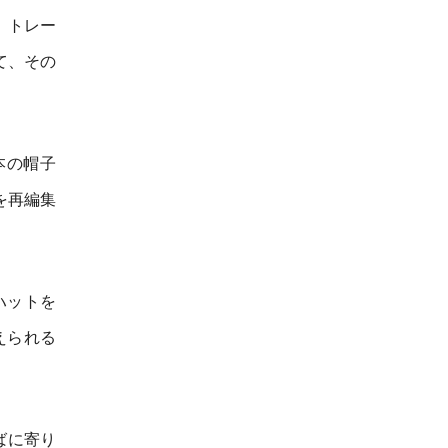
、トレー
て、その
本の帽子
を再編集
ハットを
えられる
ばに寄り