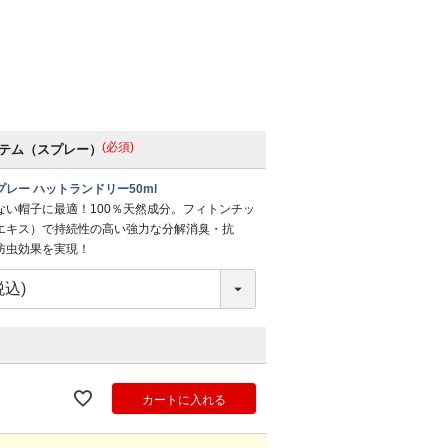
(必須)
テム（スプレー）
レー ハットランドリー50ml
ない帽子に最適！100％天然成分。フィトンチッ
エキス）で持続性の高い強力な分解消臭・抗
防虫効果を実現！
カートに入れる