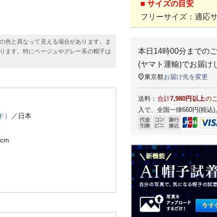
■ サイズの目安
フリーサイズ：適応サイ
の色と異なって見える場合があります。ま
本日
14時00分
までの
ります。特にベージュやグレー系の帽子は
(ヤマト運輸)
でお届け
東京都
お届け先を変更
送料：
合計
7,980円以上
の
入で、全国一律660円(税込)
ド）
／日本
cm