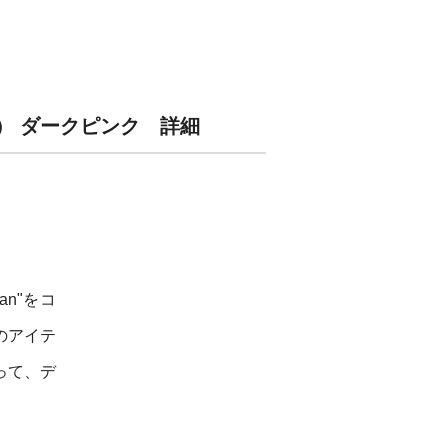
ッチ） ダークピンク 詳細
pan"をコ
のアイテ
って、デ