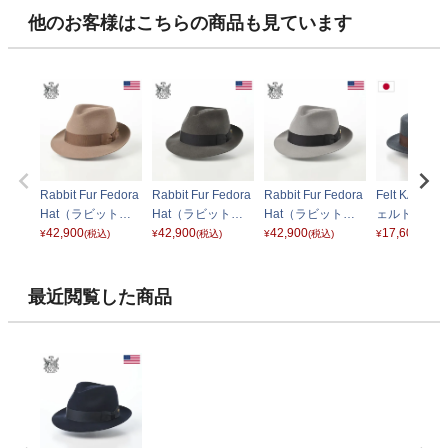
他のお客様はこちらの商品も見ています
Rabbit Fur Fedora
Rabbit Fur Fedora
Rabbit Fur Fedora
Felt KANK
Hat（ラビットフ
Hat（ラビットフ
Hat（ラビットフ
ェルトカンカ
ァー フェドラハッ
42,900
ァー フェドラハッ
42,900
ァー フェドラハッ
42,900
グレー
17,600
¥
(税込)
¥
(税込)
¥
(税込)
¥
(税込)
ト）KMC ベージュ
ト）KMC ダークグ
ト）KMC ライトグ
レー
レー
最近閲覧した商品