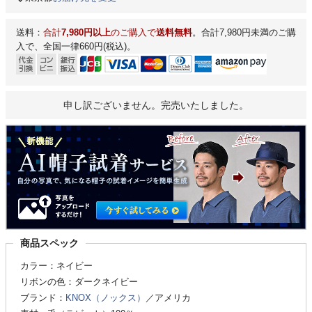
送料：
合計
7,980円以上
のご購入で
送料無料
。合計7,980円未満のご購
入で、全国一律660円(税込)。
申し訳ございません。完売いたしました。
商品スペック
カラー：ネイビー
リボンの色：ダークネイビー
ブランド：
KNOX（ノックス）
／アメリカ