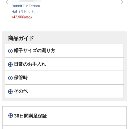
Rabbit Fur Fedora
Hat（ラビットフ
ァー フェドラハッ
42,900
¥
(税込)
ト）KMC ネイビー
商品ガイド
帽子サイズの測り方
日常のお手入れ
保管時
その他
30日間満足保証