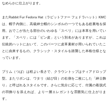
なめらかに仕上がります。
またRabbit Fur Fedora Hat（ラビットファー フェドラハット）KMC
は、帽子内側に、高級紳士帽のシンボルの一つでもある総裏地を採
用。おでこが当たる部分のいわゆる「スベリ」には本革を用いてい
ます。「スベリ」には「ビン皮」という別名がありますが、これは
伝統的ハットにおいて、このパーツに皮革素材が用いられていたこ
とに由来するもの。クラシック・スタイルを踏襲した本格仕様とな
っています。
ブリム（つば）は程よい長さで、クラウントップはティアドロップ
型。またリボンは、ワタリ（結び目）の右側を二枚にした「紳士飾
り」と呼ばれるスタイルです。さらに気分に応じて、付属の着脱式
の羽飾りを添えれば、より一層エレガントな雰囲気に仕上がりま
す。