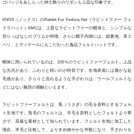
ゴバッジをあしらった紳士飾りのリボンも上品な印象です。
KNOX（ノックス）のRabbit Fur Fedora Hat（ラビットファー フェ
ドラハット）KMCは、上質なラビットファーの帽体と、シンプルな
切りっぱなしのブリムが特徴。さらに帽子内側には、総裏地、革ス
ベリ、とディテールにもこだわった逸品フェルトハットです。
帽体に用いられているのは、100％のラビットファーフェルト。上品
な光沢があり、ふわりと軽いのが特長です。生地表面には微かな起
毛感があり、さらりと流れるような手ざわりは、ウールフェルトな
どにはない魅惑の感触といえます。
ラビットファーフェルトは、兎（うさぎ）の毛を原料とするフェル
ト生地です。兎毛のフェルトは、羊毛を原料としたフェルトより希
少で、高級な素材として知られています。フェルト生地に加工した
場合、羊毛と比較して、よりきめ細やかな外観になり、手ざわりも