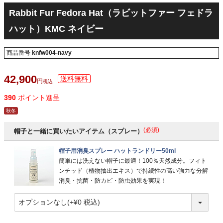
Rabbit Fur Fedora Hat（ラビットファー フェドラ
ハット）KMC ネイビー
商品番号
knfw004-navy
42,900
税込
390
ポイント進呈
秋冬
(必須)
帽子と一緒に買いたいアイテム（スプレー）
帽子用消臭スプレー ハットランドリー50ml
簡単には洗えない帽子に最適！100％天然成分。フィト
ンチッド（植物抽出エキス）で持続性の高い強力な分解
消臭・抗菌・防カビ・防虫効果を実現！