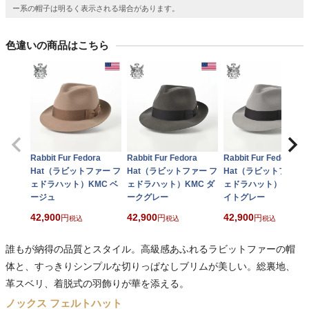
ー系の帽子は明るく表示される場合があります。
色違いの商品はこちら
Rabbit Fur Fedora
Rabbit Fur Fedora
Rabbit Fur Fedora
Hat（ラビットファー フ
Hat（ラビットファー フ
Hat（ラビットファー 
ェドラハット）KMC ベ
ェドラハット）KMC ダ
ェドラハット）KMC 
ージュ
ークグレー
イトグレー
42,900
42,900
42,900
税込
税込
税込
誰もが納得の品質とスタイル。高級感あふれるラビットファーの帽
体と、すっきりシンプルな切りっぱなしブリムが美しい。総裏地、
革スベリ、着脱式の羽飾りが華を添える。
ノックス フェルトハット