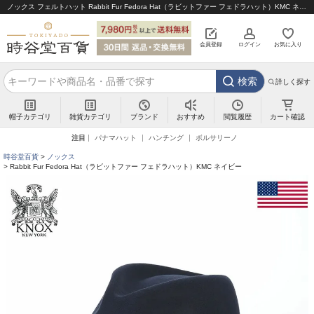
ノックス フェルトハット Rabbit Fur Fedora Hat（ラビットファー フェドラハット）KMC ネイビー｜帽子通販 時谷堂百貨【公式】
会員登録
ログイン
お気に入り
検索
詳しく探す
帽子カテゴリ
雑貨カテゴリ
ブランド
閲覧履歴
カート確認
おすすめ
注目
パナマハット
ハンチング
ボルサリーノ
時谷堂百貨
ノックス
Rabbit Fur Fedora Hat（ラビットファー フェドラハット）KMC ネイビー