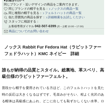
●お急ぎの方へ
同じブランド・近いデザインの商品をご案内できます。
同じブランドの帽子を見る：
ノックスの商品一覧
同じ種類の帽子を見る：
フェルトハットの商品一覧
似た雰囲気の商品を探す：
詳細検索をお試しください
スタッフに相談する：
042-507-6399
お客様専用ダイヤル
(月～土曜 10:00～17:00)
商品についてのお問い合わせ
ノックス Rabbit Fur Fedora Hat（ラビットファー
フェドラハット）KMC ネイビー 詳細
誰もが納得の品質とスタイル。総裏地、革スベリ、高
級仕様のラビットファーフェルト。
普段から帽子を愛用されている方ほど、このフェルトハットを見た
時の反応は大きくなるはずです。毛並みがそろい、程よく光沢のあ
る帽体は高級感にあふれ、どこに出しても恥ずかしくない水準。ロ