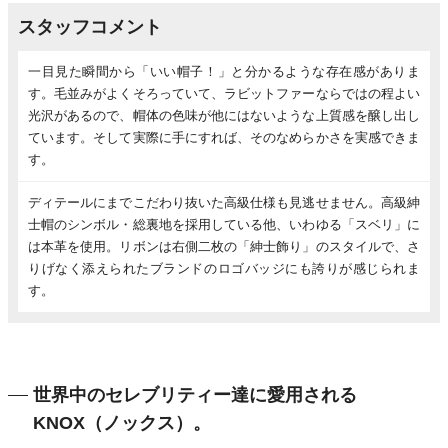
スタッフコメント
一目見た瞬間から「いい帽子！」と分かるような存在感がありま
す。毛並みがよくそろっていて、ラビットファーならではの程よい
光沢があるので、帽体の色味が他にはないような上質感を醸し出し
ています。そして実際に手にすれば、そのなめらかさを実感できま
す。
ディテールにまでこだわり抜いた高級仕様も見逃せません。高級紳
士帽のシンボル・総裏地を採用している他、いわゆる「スベリ」に
は本革を使用。リボンは右側二枚の「紳士飾り」のスタイルで、さ
りげなく添えられたブランドのロゴバッジにも誇りが感じられま
す。
世界中のセレブリティー達に愛用される
KNOX（ノックス）。