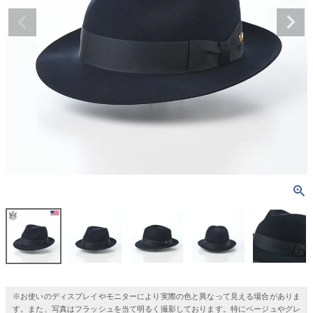
※お使いのディスプレイやモニターにより実際の色と異なって見える場合がありま
す。また、写真はフラッシュを当て明るく撮影しております。特にベージュやグレ