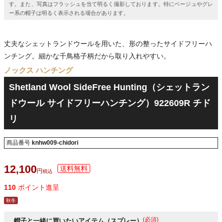
す。また、写真はフラッシュを当て明るく撮影しております。特にベージュやグレ
ー系の帽子は明るく表示される場合があります。
丈夫なシェットランドウールを用いた、形の整ったサイドフリーハ
ンチング。細かな千鳥格子柄だから取り入れやすい。
ノックス ハンチング
Shetland Wool SideFree Hunting（シェットラン
ドウール サイドフリーハンチング）922609R チド
リ
商品番号
knhw009-chidori
12,100
税込
110
ポイント進呈
秋冬
(必須)
帽子と一緒に買いたいアイテム（スプレー）