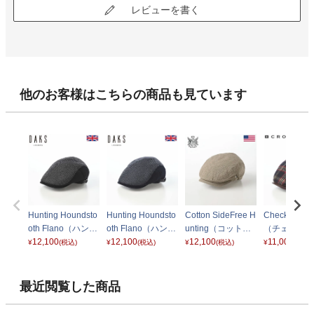
レビューを書く
他のお客様はこちらの商品も見ています
Hunting Houndsto
Hunting Houndsto
Cotton SideFree H
Check Ivy C
oth Flano（ハンチ
oth Flano（ハンチ
unting（コットン
（チェック 
ング ハウンドトゥ
12,100
ング ハウンドトゥ
12,100
サイドフリーハン
12,100
ーキャップ）
11,000
¥
(税込)
¥
(税込)
¥
(税込)
¥
(税込)
ース フラノ） D20
ース フラノ） D20
チング） ベージュ
ウン
40 ブラック
40 ネイビー
最近閲覧した商品