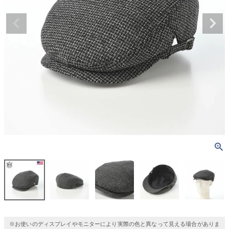
※お使いのディスプレイやモニターにより実際の色と異なって見える場合がありま