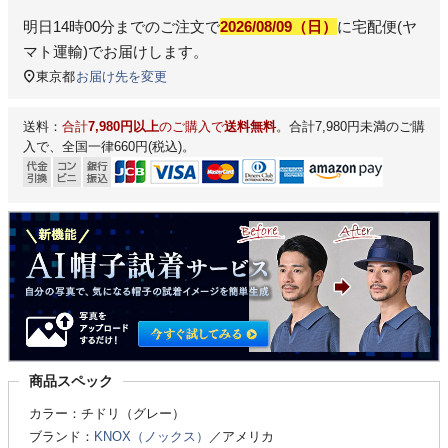
明日
14時00分
までのご注文で
2026/08/09（日）
に
宅配便(ヤ
マト運輸)
でお届けします。
東京都
お届け先を変更
送料：
合計
7,980円以上
のご購入で
送料無料
。合計7,980円未満のご購
入で、全国一律660円(税込)。
商品スペック
カラー：チドリ（グレー）
ブランド：
KNOX（ノックス）
／アメリカ