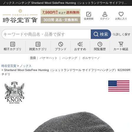
ノックス ハンチング Shetland Wool SideFree Hunting（シェットランドウール サイドフリーハンチング）922609R チドリ｜帽子通販 時谷堂百貨【公式】
会員登録
ログイン
お気に入り
検索
詳しく探す
帽子カテゴリ
雑貨カテゴリ
ブランド
閲覧履歴
カート確認
おすすめ
注目
パナマハット
ハンチング
ボルサリーノ
時谷堂百貨
ノックス
Shetland Wool SideFree Hunting（シェットランドウール サイドフリーハンチング）922609R
チドリ