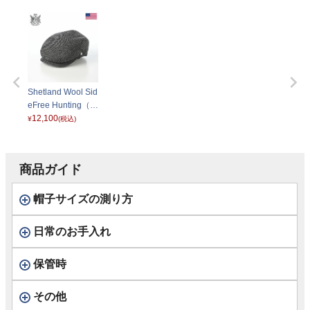
Shetland Wool Sid
eFree Hunting（シ
ェットランドウー
12,100
¥
(税込)
ル サイドフリーハ
ンチング）922609
R チドリ
商品ガイド
帽子サイズの測り方
日常のお手入れ
保管時
その他