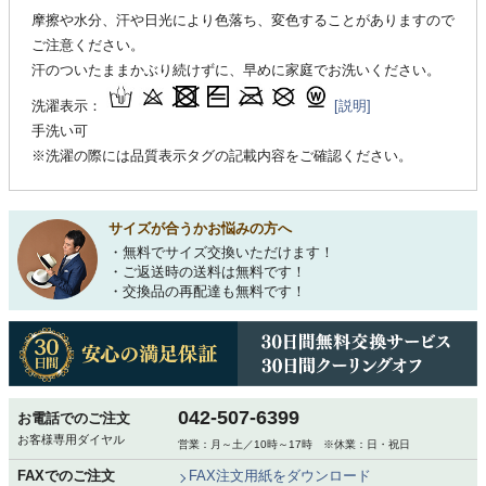
摩擦や水分、汗や日光により色落ち、変色することがありますので
ご注意ください。
汗のついたままかぶり続けずに、早めに家庭でお洗いください。
洗濯表示：
[説明]
手洗い可
※洗濯の際には品質表示タグの記載内容をご確認ください。
サイズが合うかお悩みの方へ
・無料でサイズ交換いただけます！
・ご返送時の送料は無料です！
・交換品の再配達も無料です！
042-507-6399
お電話でのご注文
お客様専用ダイヤル
営業：月～土／10時～17時 ※休業：日・祝日
FAXでのご注文
FAX注文用紙をダウンロード