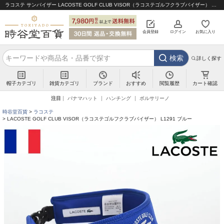
ラコステ サンバイザー LACOSTE GOLF CLUB VISOR（ラコステゴルフクラブバイザー） L1291 ブルー｜帽子通販 時谷堂百貨【公式】
会員登録
ログイン
お気に入り
検索
詳しく探す
帽子カテゴリ
雑貨カテゴリ
ブランド
閲覧履歴
カート確認
おすすめ
注目
パナマハット
ハンチング
ボルサリーノ
時谷堂百貨
ラコステ
LACOSTE GOLF CLUB VISOR（ラコステゴルフクラブバイザー） L1291 ブルー