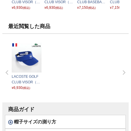
CLUB VISOR（ラ
CLUB VISOR（ラ
CLUB BASEBALL
CLUB BASE
コステゴルフクラ
6,930
コステゴルフクラ
6,930
（カンゴルフ ゴル
7,150
（カンゴルフ
7,150
¥
(税込)
¥
(税込)
¥
(税込)
¥
(税込)
ブバイザー） L12
ブバイザー） L12
フクラブ ベースボ
フクラブ ベ
91 レッド
91 ブラック
ール） ライトグレ
ール） ベー
ー
最近閲覧した商品
LACOSTE GOLF
CLUB VISOR（ラ
コステゴルフクラ
6,930
¥
(税込)
ブバイザー） L12
91 ブルー
商品ガイド
帽子サイズの測り方