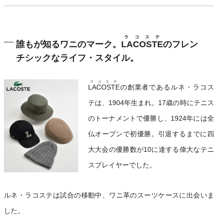
ラコステ
誰もが知るワニのマーク。
LACOSTE
のフレン
チシックなライフ・スタイル。
ラコステ
LACOSTE
の創業者であるルネ・ラコス
テは、1904年生まれ。17歳の時にテニス
のトーナメントで優勝し、1924年には全
仏オープンで初優勝。引退するまでに四
大大会の優勝数が10に達する偉大なテニ
スプレイヤーでした。
ルネ・ラコステは試合の移動中、ワニ革のスーツケースに出会いま
した。