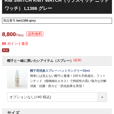
RIB SWITCH KNIT WATCH（リブスイッチ ニット
ワッチ） L1386 グレー
商品番号
lwn1386-grey
8,800
税込
80
ポイント進呈
秋冬
(必須)
帽子と一緒に買いたいアイテム（スプレー）
帽子用消臭スプレー ハットランドリー50ml
簡単には洗えない帽子に最適！100％天然成分。フィト
ンチッド（植物抽出エキス）で持続性の高い強力な分解
消臭・抗菌・防カビ・防虫効果を実現！
サイズ