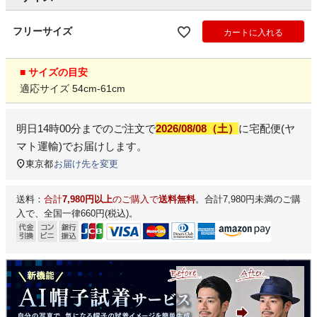
フリーサイズ
カートに入れる
■ サイズの目安
適応サイズ 54cm-61cm
明日
14時00分
までのご注文で
2026/08/08（土）
に
宅配便(ヤ
マト運輸)
でお届けします。
東京都
お届け先を変更
送料：
合計
7,980円以上
のご購入で
送料無料
。合計7,980円未満のご購
入で、全国一律660円(税込)。