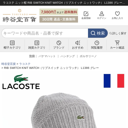
ラコステ ニット帽 RIB SWITCH KNIT WATCH（リブスイッチ ニットワッチ） L1386 グレー｜帽子通販 時谷堂百貨【公式】
会員登録
ログイン
お気に入り
検索
詳しく探す
帽子カテゴリ
雑貨カテゴリ
ブランド
閲覧履歴
カート確認
おすすめ
注目
パナマハット
ハンチング
ボルサリーノ
時谷堂百貨
ラコステ
RIB SWITCH KNIT WATCH（リブスイッチ ニットワッチ） L1386 グレー