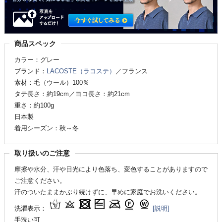
商品スペック
カラー：グレー
ブランド：
LACOSTE（ラコステ）
／フランス
素材：毛（ウール）100％
タテ長さ：約19cm／ヨコ長さ：約21cm
重さ：約100g
日本製
着用シーズン：秋～冬
取り扱いのご注意
摩擦や水分、汗や日光により色落ち、変色することがありますので
ご注意ください。
汗のついたままかぶり続けずに、早めに家庭でお洗いください。
洗濯表示：
[説明]
手洗い可