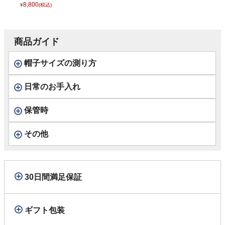
イッチ ニットワッ
8,800
¥
(税込)
チ） L1386 グレー
商品ガイド
帽子サイズの測り方
日常のお手入れ
保管時
その他
30日間満足保証
ギフト包装