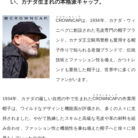
い、カナダ生まれの本格派キャップ。
クラウンキャップ
CROWNCAP
は、1934年、カナダ・ウィ
ニペグに創設された毛皮専門の帽子ブラ
ンド。カナダ王立騎馬警察も愛用する帽
子作りで知られる老舗ブランドで、伝統
技術とファッション性を備え、かつトレ
ンドも重視した帽子は、世界中に多くの
ファンがいます。
クラウンキャップ
1934年、カナダの厳しい自然の中で生まれた
CROWNCAP
の作業用
帽子は、ワイルドなデザインと機能面が評価され、多くの人々に支
持されました。やがて熟練したスキルと高級な毛皮や革の材料を組
み合わせ、ファッション性と機能性を兼ね備えた帽子へと徐々に発