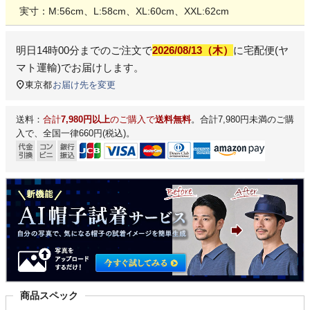
実寸：M:56cm、L:58cm、XL:60cm、XXL:62cm
明日
14時00分
までのご注文で
2026/08/13（木）
に
宅配便(ヤ
マト運輸)
でお届けします。
東京都
お届け先を変更
送料：
合計
7,980円以上
のご購入で
送料無料
。合計7,980円未満のご購
入で、全国一律660円(税込)。
商品スペック