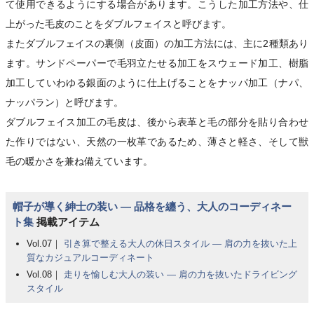
て使用できるようにする場合があります。こうした加工方法や、仕
上がった毛皮のことをダブルフェイスと呼びます。
またダブルフェイスの裏側（皮面）の加工方法には、主に2種類あり
ます。サンドペーパーで毛羽立たせる加工をスウェード加工、樹脂
加工していわゆる銀面のように仕上げることをナッパ加工（ナパ、
ナッパラン）と呼びます。
ダブルフェイス加工の毛皮は、後から表革と毛の部分を貼り合わせ
た作りではない、天然の一枚革であるため、薄さと軽さ、そして獣
毛の暖かさを兼ね備えています。
帽子が導く紳士の装い ― 品格を纏う、大人のコーディネー
ト集
掲載アイテム
Vol.07｜
引き算で整える大人の休日スタイル ― 肩の力を抜いた上
質なカジュアルコーディネート
Vol.08｜
走りを愉しむ大人の装い ― 肩の力を抜いたドライビング
スタイル