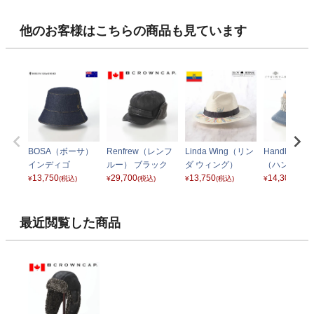
他のお客様はこちらの商品も見ています
BOSA（ボーサ）
Renfrew（レンフ
Linda Wing（リン
Handloom Ro
インディゴ
ルー） ブラック
ダ ウィング）
（ハンドルー
13,750
29,700
13,750
ール） ブル
14,300
¥
(税込)
¥
(税込)
¥
(税込)
¥
(税込)
クス
最近閲覧した商品