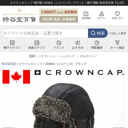
クラウンキャップ 飛行帽 JONES（ジョーンズ）ブラック｜帽子通販 時谷堂百貨【公式】
会員登録
ログイン
お気に入り
検索
詳しく探す
帽子カテゴリ
雑貨カテゴリ
ブランド
閲覧履歴
カート確認
おすすめ
注目
パナマハット
ハンチング
ボルサリーノ
時谷堂百貨
クラウンキャップ
JONES（ジョーンズ）ブラック