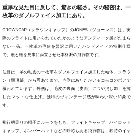
重厚な見た目に反して、驚きの軽さ。その秘密は、一
枚革のダブルフェイス加工にあり。
CROWNCAP（クラウンキャップ）のJONES（ジョーンズ）は、実
際のフライトに用いられていたかのようなアンティーク感がたまら
ない一品。一枚革の毛皮を贅沢に用いたハンドメイドの特別仕様
で、暖と軽を見事に両立させた本格派の飛行帽です。
注目は、羊の毛皮の一枚革をダブルフェイス加工した帽体。クラウ
ン（頭頂部）から耳あてまで、内側はあたたかいモコモコのボアで
覆われています。外側は、毛皮の裏面（皮面）につや消し加工を施
したマットな仕上げ。独特のヴィンテージ感が味わい深い印象で
す。
飛行機乗りの帽子にルーツをもち、フライトキャップ、パイロット
キャップ、ボンバーハットなどの呼称もある飛行帽は、独特のイヤ