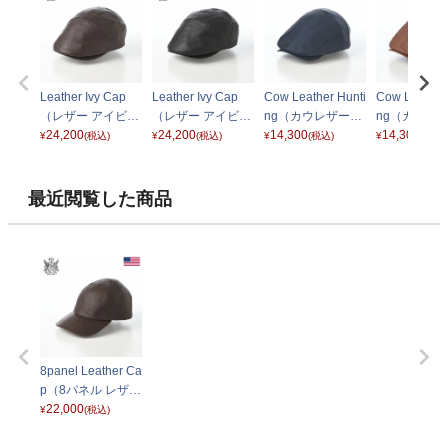
Leather Ivy Cap
Leather Ivy Cap
Cow Leather Hunti
Cow Leather 
（レザー アイビー
（レザー アイビー
ng（カウレザーハ
ng（カウレ
キャップ） ブラウ
24,200
キャップ） ブラッ
24,200
ンチング） ネイビ
14,300
ンチング） 
14,300
¥
(税込)
¥
(税込)
¥
(税込)
¥
(税込)
ン
ク
ー
ン
最近閲覧した商品
8panel Leather Ca
p（8パネル レザー
キャップ） ブラウ
22,000
¥
(税込)
ン