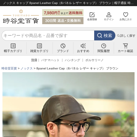
ノックス キャップ 8panel Leather Cap（8パネル レザー キャップ） ブラウン｜帽子通販 時谷堂百貨【公式】
会員登録
ログイン
お気に入り
検索
詳しく探す
帽子カテゴリ
雑貨カテゴリ
ブランド
閲覧履歴
カート確認
おすすめ
注目
パナマハット
ハンチング
ボルサリーノ
時谷堂百貨
ノックス
8panel Leather Cap（8パネル レザー キャップ） ブラウン