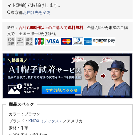
マト運輸)
でお届けします。
東京都
お届け先を変更
送料：
合計
7,980円以上
のご購入で
送料無料
。合計7,980円未満のご購
入で、全国一律660円(税込)。
商品スペック
カラー：ブラウン
ブランド：
KNOX（ノックス）
／アメリカ
素材：牛革
つばの広さ：約7.5cm