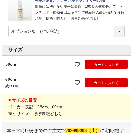
帽子用消臭スプレー ハットランドリー50ml
簡単には洗えない帽子に最適！100％天然成分。フィト
ンチッド（植物抽出エキス）で持続性の高い強力な分解
消臭・抗菌・防カビ・防虫効果を実現！
サイズ
58cm
カートに入れる
60cm
カートに入れる
残り1点
■ サイズの目安
メーカー表記 58cm、60cm
実寸サイズ：ほぼ表記どおり
本日
14時00分
までのご注文で
2026/08/08（土）
に
宅配便(ヤ