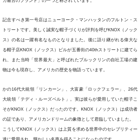
カ最古のブランド」の一つと称されています。
記念すべき第一号店はニューヨーク・マンハッタンのフルトン・ス
トリートです。美しく誠実な帽子づくりが評判を呼びKNOX（ノック
ス）の名は一躍有名なものとなりました。後に語り継がれる偉大な
る帽子店KNOX（ノックス）ビルが五番街の40thストリートに建てら
れ、また当時「世界最大」と呼ばれたブルックリンの自社工場の建
物は今も現存し、アメリカの歴史を物語っています。
かの16代大統領「リンカーン」、大富豪「ロックフェラー」、26代
大統領「テディ・ルーズベルト」。実は彼らが愛用していた帽子こ
そがKNOX（ノックス）だったのです。KNOX（ノックス）は成功者
の証であり、アメリカンドリームの象徴として君臨していました。
こうしてKNOX（ノックス）は上質を求める世界中のセレブリティー
達に愛用され、輝かしい名声を得ることになったのです。