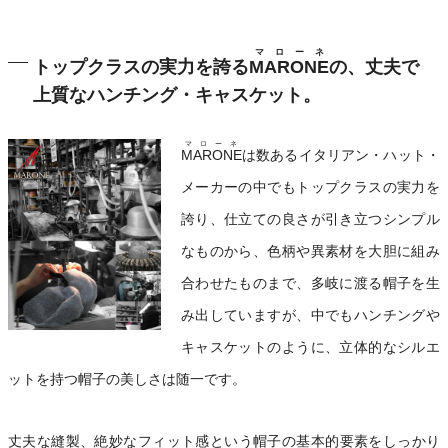
マローネ
トップクラスの実力を誇る
MARONE
の、丈夫で
上質なハンチング・キャスケット。
マローネ
MARONE
は数あるイタリアン・ハット・
メーカーの中でもトップクラスの実力を
誇り、仕立ての良さが引き立つシンプル
なものから、色柄や異素材を大胆に組み
合わせたものまで、多岐に渡る帽子を生
み出していますが、中でもハンチングや
キャスケットのように、立体的なシルエ
ットを持つ帽子の美しさは随一です。
丈夫な縫製、絶妙なフィット感という帽子の基本的要素をしっかり