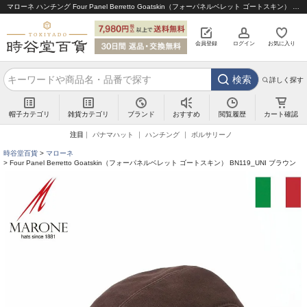
マローネ ハンチング Four Panel Berretto Goatskin（フォーパネルベレット ゴートスキン） BN119_UNI ブラウン｜帽子通販 時谷堂百貨【公式】
会員登録
ログイン
お気に入り
検索
詳しく探す
帽子カテゴリ
雑貨カテゴリ
ブランド
閲覧履歴
カート確認
おすすめ
注目
パナマハット
ハンチング
ボルサリーノ
時谷堂百貨
マローネ
Four Panel Berretto Goatskin（フォーパネルベレット ゴートスキン） BN119_UNI ブラウン