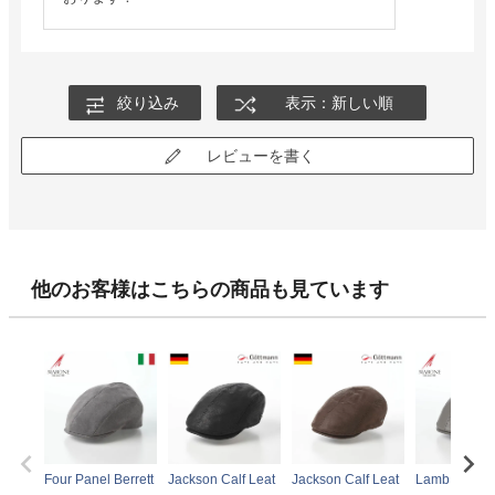
絞り込み
表示：新しい順
レビューを書く
他のお客様はこちらの商品も見ています
Four Panel Berrett
Jackson Calf Leat
Jackson Calf Leat
Lamb Leathe