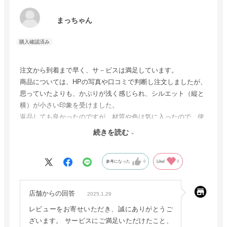
まっちゃん
注文から到着まで早く、サ－ビスは満足しています。
商品については、HPの写真や口コミで判断し注文しましたが、
思っていたよりも、かぶりが浅く感じられ、シルエット（縦と
横）が小さい印象を受けました。
返品しても良かったのですが、材質や色は気に入ったので、使
ってみようと思っています。
続きを読む
使用しているうちに、馴染めば、今よりいい感触になるかなと
思っています。
参考になった
0
Like!
0
店舗からの回答
2025.1.29
レビューをお寄せいただき、誠にありがとうご
ざいます。 サービスにご満足いただけたこと、