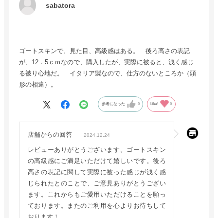
sabatora
ゴートスキンで、見た目、高級感はある。 後ろ高さの表記
が、12．5ｃｍなので、購入したが、実際に被ると、浅く感じ
る被り心地だ。 イタリア製なので、仕方のないところか（頭
形の相違）。
参考になった
0
Like!
0
店舗からの回答
2024.12.24
レビューありがとうございます。ゴートスキン
の高級感にご満足いただけて嬉しいです。後ろ
高さの表記に関して実際に被った感じが浅く感
じられたとのことで、ご意見ありがとうござい
ます。これからもご愛用いただけることを願っ
ております。またのご利用を心よりお待ちして
おります！