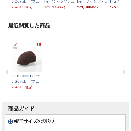
o Goatskin（フォ
her（ジャクソン
her（ジャクソン
ting（ラム
ーパネルベレット
24,200
カーフレザー） G
29,700
カーフレザー） G
29,700
ハンチング） 
25,850
¥
(税込)
¥
(税込)
¥
(税込)
¥
(税込)
ゴートスキン） B
2639492 ブラック
2639492 ブラウン
94 グレー
N119_UNI グレー
最近閲覧した商品
Four Panel Berrett
o Goatskin（フォ
ーパネルベレット
24,200
¥
(税込)
ゴートスキン） B
N119_UNI ブラウ
ン
商品ガイド
帽子サイズの測り方