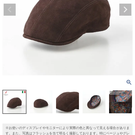
※お使いのディスプレイやモニターにより実際の色と異なって見える場合がありま
す。また、写真はフラッシュを当て明るく撮影しております。特にベージュやグレ