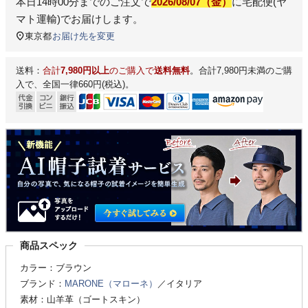
本日
14時00分
までのご注文で
2026/08/07（金）
に
宅配便(ヤ
マト運輸)
でお届けします。
東京都
お届け先を変更
送料：
合計
7,980円以上
のご購入で
送料無料
。合計7,980円未満のご購
入で、全国一律660円(税込)。
商品スペック
カラー：ブラウン
ブランド：
MARONE（マローネ）
／イタリア
素材：山羊革（ゴートスキン）