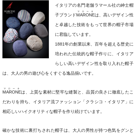
イタリアの名門老舗ラマール社の紳士帽
マローネ
子ブランド
MARONE
は、高いデザイン性
と卓越した技術をもって世界の帽子市場
に君臨しています。
1881年の創業以来、百年を超える歴史に
培われた伝統的な帽子作りに、イタリア
らしい高いデザイン性を取り入れた帽子
は、大人の男の遊び心をくすぐる逸品揃いです。
マローネ
MARONE
は、上質な素材に堅牢な縫製と、品質の良さに徹底したこ
だわりを持ち、イタリア流ファッション「クラシコ・イタリア」に
相応しいハイクオリティな帽子を作り続けています。
確かな技術に裏打ちされた帽子は、大人の男性が持つ色気をグンと