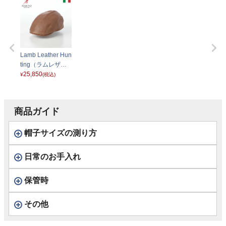
Lamb Leather Hun
ting（ラムレザー
ハンチング） BN0
25,850
¥
(税込)
94 ブラウン
商品ガイド
帽子サイズの測り方
日常のお手入れ
保管時
その他