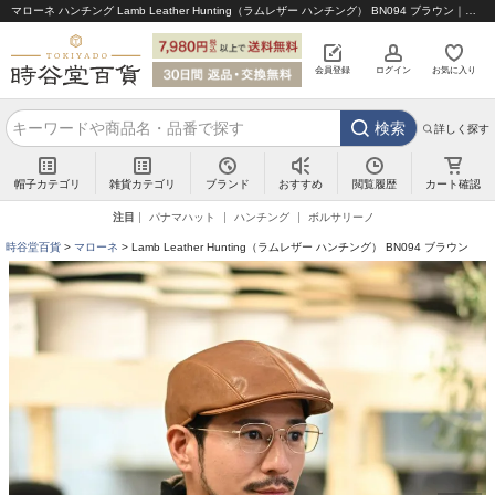
マローネ ハンチング Lamb Leather Hunting（ラムレザー ハンチング） BN094 ブラウン｜帽子通販 時谷堂百貨【公式】
会員登録
ログイン
お気に入り
検索
詳しく探す
帽子カテゴリ
雑貨カテゴリ
ブランド
閲覧履歴
カート確認
おすすめ
注目
パナマハット
ハンチング
ボルサリーノ
時谷堂百貨
マローネ
Lamb Leather Hunting（ラムレザー ハンチング） BN094 ブラウン