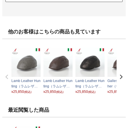
他のお客様はこちらの商品も見ています
Lamb Leather Hun
Lamb Leather Hun
Lamb Leather Hun
Galles Lamb 
ting（ラムレザー
ting（ラムレザー
ting（ラムレザー
her（ウェー
ハンチング） BN0
25,850
ハンチング） BN0
25,850
ハンチング） BN0
25,850
ラムレザー） 
25,850
¥
(税込)
¥
(税込)
¥
(税込)
¥
(税込)
94 グレー
94 ダークブラウン
94 ブラック
46 ダークブ
最近閲覧した商品