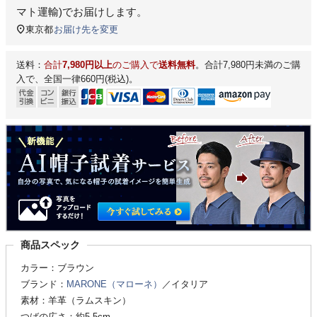
マト運輸)
でお届けします。
東京都
お届け先を変更
送料：
合計
7,980円以上
のご購入で
送料無料
。合計7,980円未満のご購
入で、全国一律660円(税込)。
商品スペック
カラー：ブラウン
ブランド：
MARONE（マローネ）
／イタリア
素材：羊革（ラムスキン）
つばの広さ：約5.5cm