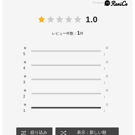
1.0
1
レビュー件数：
件
★
(0
5
)
★
(0
4
)
★
(0
3
)
★
(0
2
)
★
(1
1
)
絞り込み
表示：新しい順