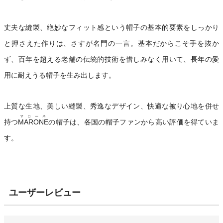
丈夫な縫製、絶妙なフィット感という帽子の基本的要素をしっかり
と押さえた作りは、さすが名門の一言。基本だからこそ手を抜か
ず、百年を超える老舗の伝統的技術を惜しみなく用いて、長年の愛
用に耐えうる帽子を生み出します。
上質な生地、美しい縫製、秀逸なデザイン、快適な被り心地を併せ
マローネ
持つ
MARONE
の帽子は、各国の帽子ファンから高い評価を得ていま
す。
ユーザーレビュー