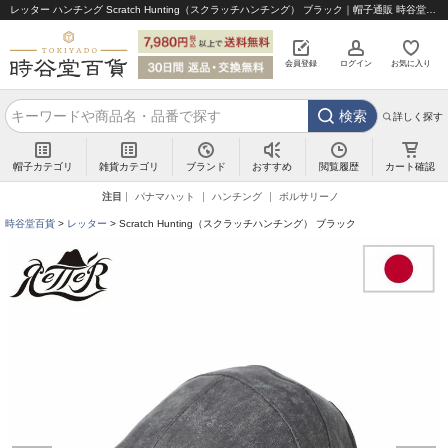
レッター ハンチング Scratch Hunting（スクラッチハンチング） ブラック｜帽子通販 時谷堂百貨【公式】
会員登録
ログイン
お気に入り
検索
詳しく探す
帽子カテゴリ
雑貨カテゴリ
ブランド
閲覧履歴
カート確認
おすすめ
注目
パナマハット
ハンチング
ボルサリーノ
時谷堂百貨
レッター
Scratch Hunting（スクラッチハンチング） ブラック