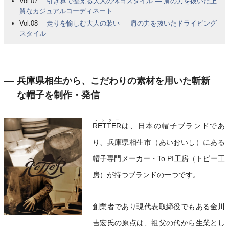
Vol.07｜
引き算で整える大人の休日スタイル ― 肩の力を抜いた上
質なカジュアルコーディネート
Vol.08｜
走りを愉しむ大人の装い ― 肩の力を抜いたドライビング
スタイル
兵庫県相生から、こだわりの素材を用いた斬新
な帽子を制作・発信
レッター
RETTER
は、日本の帽子ブランドであ
り、兵庫県相生市（あいおいし）にある
帽子専門メーカー・To.PI工房（トピー工
房）が持つブランドの一つです。
創業者であり現代表取締役でもある金川
吉宏氏の原点は、祖父の代から生業とし