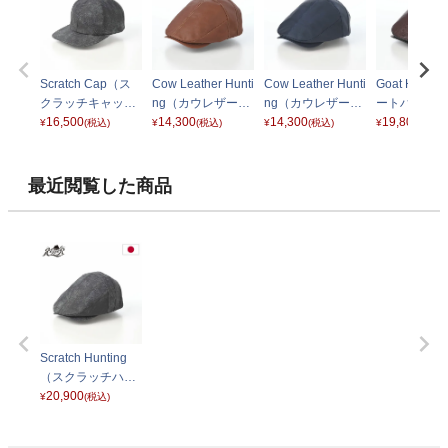
Scratch Cap（ス
Cow Leather Hunti
Cow Leather Hunti
Goat Hunti
クラッチキャッ
ng（カウレザーハ
ng（カウレザーハ
ートハンチン
プ） ブラック
16,500
ンチング） ブラウ
14,300
ンチング） ネイビ
14,300
ミックス
19,800
¥
(税込)
¥
(税込)
¥
(税込)
¥
(税込)
ン
ー
最近閲覧した商品
Scratch Hunting
（スクラッチハン
チング） ブラック
20,900
¥
(税込)