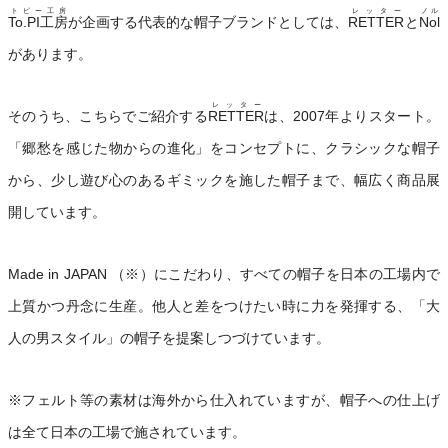
トピー工房
レッター
ノル
To.PI工房
が企画する代表的な帽子ブランドとしては、
RETTER
と
Nol
があります。
レッター
そのうち、こちらでご紹介する
RETTER
は、2007年よりスタート。
「郷愁を感じた物からの進化」をコンセプトに、クラシックな帽子
から、少し遊び心のあるギミックを施した帽子まで、幅広く商品展
開しています。
Made in JAPAN （※）にこだわり、すべての帽子を日本の工場内で
上質かつ丹念に生産。他人と差をつけたい時に力を発揮する、「大
人の男スタイル」の帽子を提案しつづけています。
※フェルト等の素材は海外から仕入れていますが、帽子への仕上げ
は全て日本の工場で施されています。