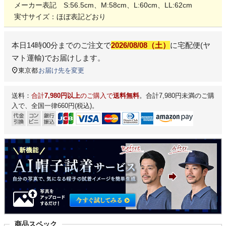
メーカー表記 S:56.5cm、M:58cm、L:60cm、LL:62cm
実寸サイズ：ほぼ表記どおり
本日
14時00分
までのご注文で
2026/08/08（土）
に
宅配便(ヤ
マト運輸)
でお届けします。
東京都
お届け先を変更
送料：
合計
7,980円以上
のご購入で
送料無料
。合計7,980円未満のご購
入で、全国一律660円(税込)。
商品スペック