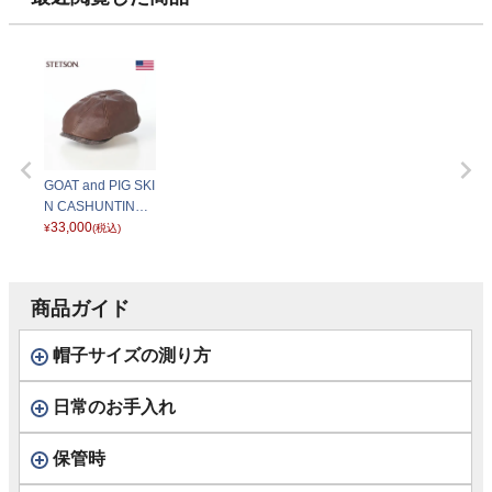
GOAT and PIG SKI
N CASHUNTING
（ゴートアンドピ
33,000
¥
(税込)
ッグスキン キャス
ハンチング） ST2
99EU ブラウン
商品ガイド
帽子サイズの測り方
日常のお手入れ
保管時