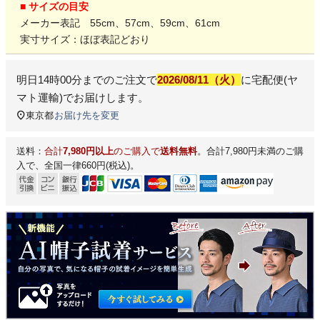
■ サイズの目安
メーカー表記 55cm、57cm、59cm、61cm
実寸サイズ：ほぼ表記どおり
明日
14時00分
までのご注文で
2026/08/11（火）
に
宅配便(ヤ
マト運輸)
でお届けします。
東京都
お届け先を変更
送料：
合計
7,980円以上
のご購入で
送料無料
。合計7,980円未満のご購
入で、全国一律660円(税込)。