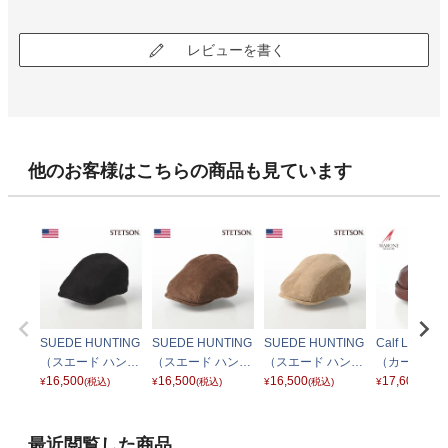
レビューを書く
他のお客様はこちらの商品も見ています
SUEDE HUNTING
SUEDE HUNTING
SUEDE HUNTING
Calf Leather
（スエード ハンチ
（スエード ハンチ
（スエード ハンチ
（カーフレザ
ング）SE676 ブラ
16,500
ング）SE676 ブラ
16,500
ング）SE676 ベー
16,500
ャップ） BN1
17,600
¥
(税込)
¥
(税込)
¥
(税込)
¥
(税込)
ック
ウン
ジュ
ブラウン
最近閲覧した商品