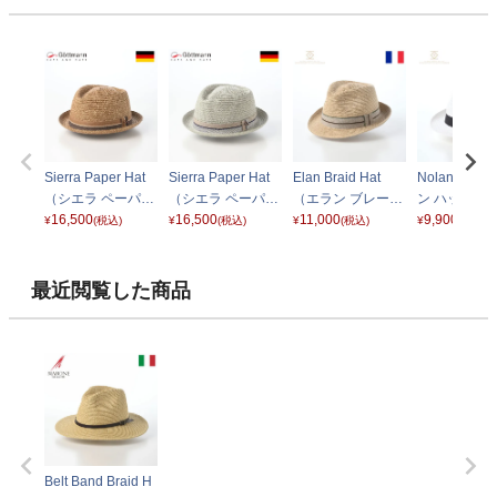
Sierra Paper Hat
Sierra Paper Hat
Elan Braid Hat
Nolan Hat
（シエラ ペーパー
（シエラ ペーパー
（エラン ブレード
ン ハット） 
ハット） G494123
16,500
ハット） G494123
16,500
ハット） ベージュ
11,000
ト
9,900
¥
(税込)
¥
(税込)
¥
(税込)
¥
(税込)
84 ライトブラウン
84 ライトグリーン
最近閲覧した商品
Belt Band Braid H