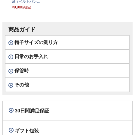
at（ベルトバンド
ブレードハット）
9,900
¥
(税込)
83479 ナチュラル
商品ガイド
帽子サイズの測り方
日常のお手入れ
保管時
その他
30日間満足保証
ギフト包装