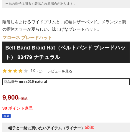
ー系の帽子は明るく表示される場合があります。
陽射しをよけるワイドブリムと、細幅レザーバンド。メランジェ調
の帽体カラーが夏らしい、涼しげなブレードハット。
マローネ ブレードハット
Belt Band Braid Hat（ベルトバンド ブレードハッ
ト） 83479 ナチュラル
4.0
（1）
レビューを見る
商品番号
mrss016-natural
9,900
税込
90
ポイント進呈
春夏
(必須)
帽子と一緒に買いたいアイテム（ライナー）