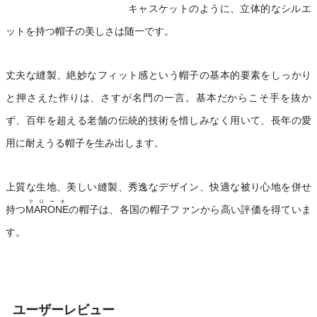
キャスケットのように、立体的なシルエ
ットを持つ帽子の美しさは随一です。
丈夫な縫製、絶妙なフィット感という帽子の基本的要素をしっかり
と押さえた作りは、さすが名門の一言。基本だからこそ手を抜か
ず、百年を超える老舗の伝統的技術を惜しみなく用いて、長年の愛
用に耐えうる帽子を生み出します。
上質な生地、美しい縫製、秀逸なデザイン、快適な被り心地を併せ
マローネ
持つ
MARONE
の帽子は、各国の帽子ファンから高い評価を得ていま
す。
ユーザーレビュー