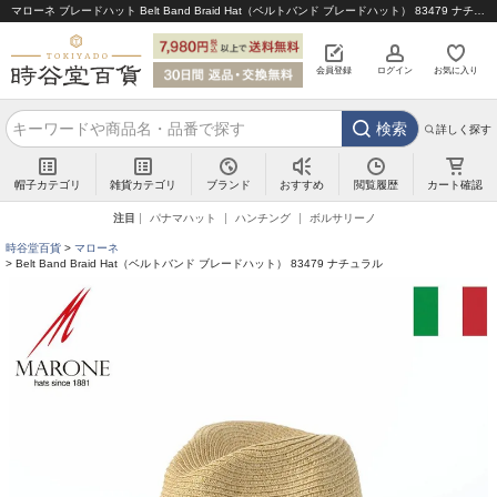
マローネ ブレードハット Belt Band Braid Hat（ベルトバンド ブレードハット） 83479 ナチュラル｜帽子通販 時谷堂百貨【公式】
会員登録
ログイン
お気に入り
検索
詳しく探す
帽子カテゴリ
雑貨カテゴリ
ブランド
閲覧履歴
カート確認
おすすめ
注目
パナマハット
ハンチング
ボルサリーノ
時谷堂百貨
マローネ
Belt Band Braid Hat（ベルトバンド ブレードハット） 83479 ナチュラル