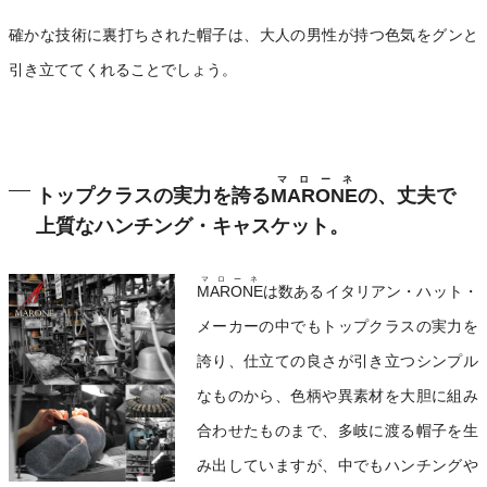
確かな技術に裏打ちされた帽子は、大人の男性が持つ色気をグンと
引き立ててくれることでしょう。
マローネ
トップクラスの実力を誇る
MARONE
の、丈夫で
上質なハンチング・キャスケット。
マローネ
MARONE
は数あるイタリアン・ハット・
メーカーの中でもトップクラスの実力を
誇り、仕立ての良さが引き立つシンプル
なものから、色柄や異素材を大胆に組み
合わせたものまで、多岐に渡る帽子を生
み出していますが、中でもハンチングや