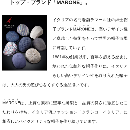
トップ・ブランド「
MARONE
」。
イタリアの名門老舗ラマール社の紳士帽
マローネ
子ブランド
MARONE
は、高いデザイン性
と卓越した技術をもって世界の帽子市場
に君臨しています。
1881年の創業以来、百年を超える歴史に
培われた伝統的な帽子作りに、イタリア
らしい高いデザイン性を取り入れた帽子
は、大人の男の遊び心をくすぐる逸品揃いです。
マローネ
MARONE
は、上質な素材に堅牢な縫製と、品質の良さに徹底したこ
だわりを持ち、イタリア流ファッション「クラシコ・イタリア」に
相応しいハイクオリティな帽子を作り続けています。