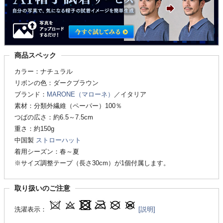
商品スペック
カラー：ナチュラル
リボンの色：ダークブラウン
ブランド：
MARONE（マローネ）
／イタリア
素材：分類外繊維（ペーパー）100％
つばの広さ：約6.5～7.5cm
重さ：約150g
中国製
ストローハット
着用シーズン：春～夏
※サイズ調整テープ（長さ30cm）が1個付属します。
取り扱いのご注意
洗濯表示：
[説明]