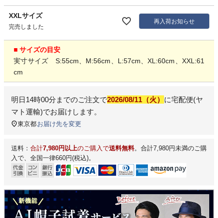
XXLサイズ
再入荷お知らせ
完売しました
■ サイズの目安
実寸サイズ S:55cm、M:56cm、L:57cm、XL:60cm、XXL:61
cm
明日
14時00分
までのご注文で
2026/08/11（火）
に
宅配便(ヤ
マト運輸)
でお届けします。
東京都
お届け先を変更
送料：
合計
7,980円以上
のご購入で
送料無料
。合計7,980円未満のご購
入で、全国一律660円(税込)。