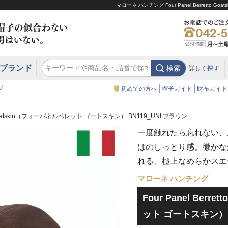
マローネ ハンチング Four Panel Berrett
ブランド
検索
詳しく探す
エクアドル
スウェーデン
ウエスタンハット・テンガロンハット
エクアドル
クリスティーズ ロンドン
ノ
初めての方へ
帽子ガイド
財布ガイド
etto Goatskin（フォーパネルベレット ゴートスキン） BN119_UNI ブラウン
一度触れたら忘れない、
はのしっとり感。微かな
れる、極上なめらかスエ
マローネ ハンチング
Four Panel Berr
ット ゴートスキン） B