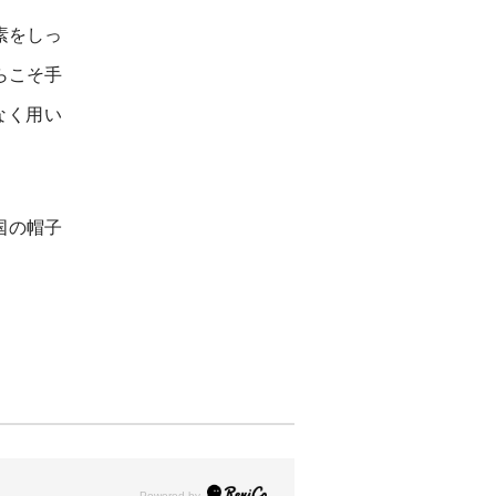
素をしっ
らこそ手
なく用い
国の帽子