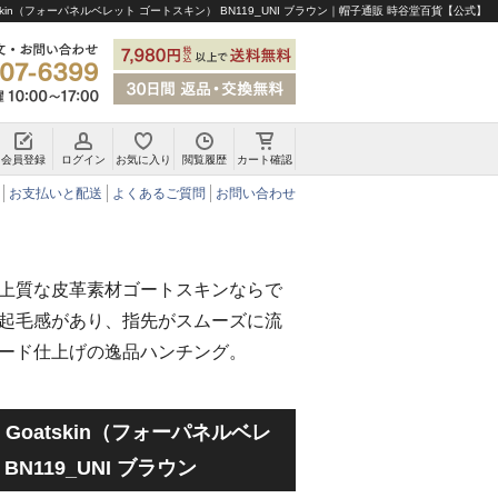
o Goatskin（フォーパネルベレット ゴートスキン） BN119_UNI ブラウン｜帽子通販 時谷堂百貨【公式】
会員登録
ログイン
お気に入り
閲覧履歴
カート確認
チロリアンハット・アルペンハット
お支払いと配送
よくあるご質問
お問い合わせ
上質な皮革素材ゴートスキンならで
起毛感があり、指先がスムーズに流
ード仕上げの逸品ハンチング。
etto Goatskin（フォーパネルベレ
N119_UNI ブラウン