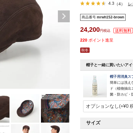
4.3
（4）
レ
商品番号
mrwh152-brown
24,200
税込
220
ポイント進呈
秋冬
帽子と一緒に買いたいアイ
帽子用消臭スプ
簡単には洗え
ド（植物抽出
菌・防カビ・
サイズ