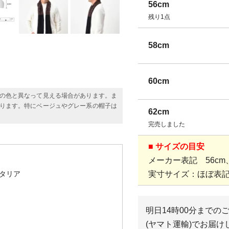
56cm
残り1点
58cm
60cm
の色と異なって見える場合があります。ま
ります。特にベージュやグレー系の帽子は
62cm
完売しました
■ サイズの目安
メーカー表記 56cm、5
タリア
実寸サイズ：ほぼ表
明日
14時00分
までの
(ヤマト運輸)
でお届け