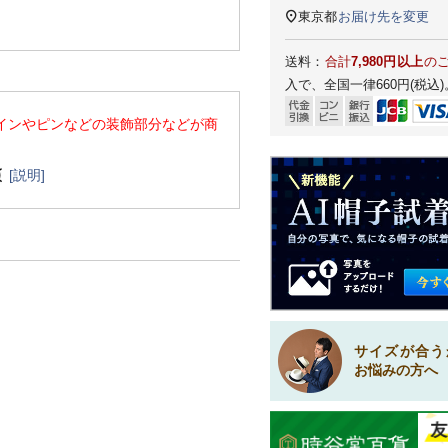
東京都
お届け先を変更
送料：
合計
7,980円以上
の
入で、全国一律660円(税込)
インやピンなどの装飾部分などが商
[説明]
サイズが合う
お悩みの方へ