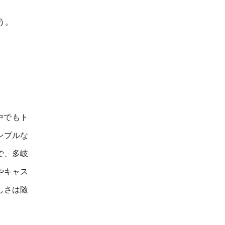
う。
。
中でもト
ンプルな
で、多岐
やキャス
しさは随