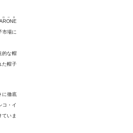
マローネ
ARONE
子市場に
統的な帽
れた帽子
さに徹底
シコ・イ
けていま