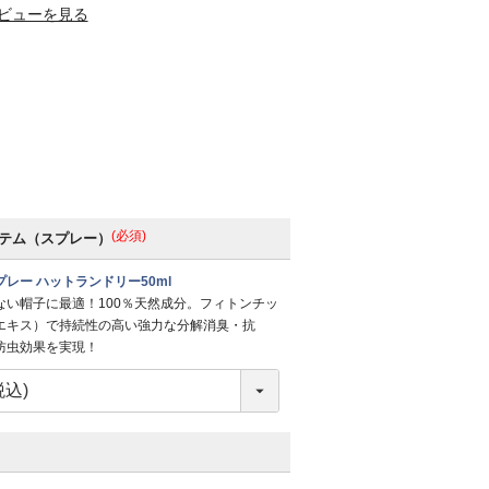
ビューを見る
(必須)
テム（スプレー）
レー ハットランドリー50ml
ない帽子に最適！100％天然成分。フィトンチッ
エキス）で持続性の高い強力な分解消臭・抗
防虫効果を実現！