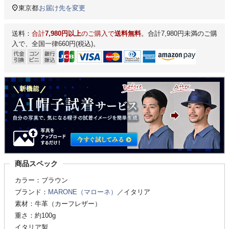
東京都
お届け先を変更
送料：
合計
7,980円以上
のご購入で
送料無料
。合計7,980円未満のご購
入で、全国一律660円(税込)。
商品スペック
カラー：ブラウン
ブランド：
MARONE（マローネ）
／イタリア
素材：牛革（カーフレザー）
重さ：約100g
イタリア製