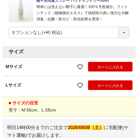
帽子用消臭スプレー ハットランドリー50ml
簡単には洗えない帽子に最適！100％天然成分。フィト
ンチッド（植物抽出エキス）で持続性の高い強力な分解
消臭・抗菌・防カビ・防虫効果を実現！
サイズ
Mサイズ
カートに入れる
Lサイズ
カートに入れる
■ サイズの目安
実寸：M:56cm、L:58cm
明日
14時00分
までのご注文で
2026/08/08（土）
に
宅配便(ヤ
マト運輸)
でお届けします。