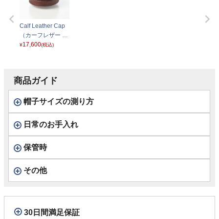
Calf Leather Cap
（カーフレザー キ
ャップ） BN148
17,600
¥
(税込)
ブラウン
商品ガイド
帽子サイズの測り方
日常のお手入れ
保管時
その他
30日間満足保証