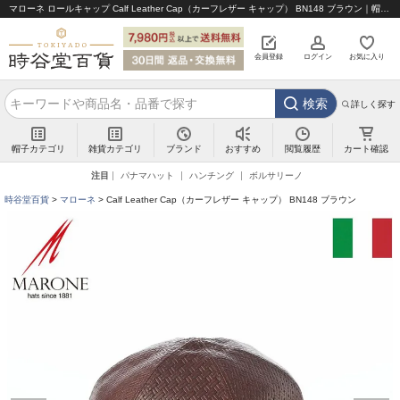
マローネ ロールキャップ Calf Leather Cap（カーフレザー キャップ） BN148 ブラウン｜帽子通販 時谷堂百貨【公式】
会員登録
ログイン
お気に入り
検索
詳しく探す
帽子カテゴリ
雑貨カテゴリ
ブランド
閲覧履歴
カート確認
おすすめ
注目
パナマハット
ハンチング
ボルサリーノ
時谷堂百貨
マローネ
Calf Leather Cap（カーフレザー キャップ） BN148 ブラウン