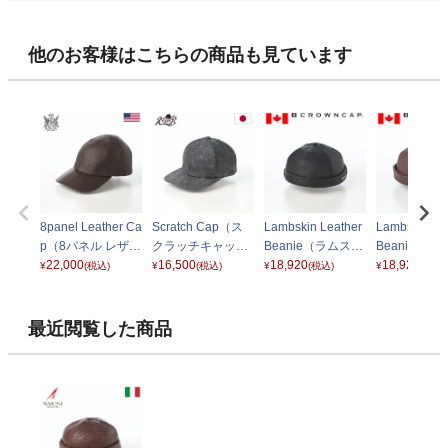
他のお客様はこちらの商品も見ています
8panel Leather Ca
Scratch Cap（ス
Lambskin Leather
Lambskin Le
p（8パネル レザー
クラッチキャッ
Beanie（ラムスキ
Beanie（ラ
キャップ） ブラウ
22,000
プ） ブラック
16,500
ンレザー ビーニ
18,920
ンレザー ビ
18,920
¥
(税込)
¥
(税込)
¥
(税込)
¥
(税込)
ン
ー） ブラック
ー） ブラウ
最近閲覧した商品