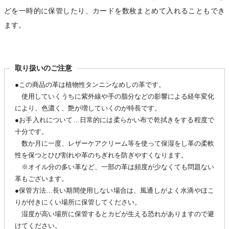
どを一時的に保管したり、カードを数枚まとめて入れることもでき
ます。
取り扱いのご注意
●この商品の革は植物性タンニンなめしの革です。
使用していくうちに紫外線や手の脂分などの影響による経年変化
により、色濃く、艶が増していくのが特長です。
●お手入れについて…日常的には柔らかい布で乾拭きをする程度で
十分です。
数か月に一度、レザーケアクリーム等を使って保湿をし革の柔軟
性を保つとひび割れや革のちぎれを防ぎやすくなります。
※オイル分の多い革など、一部の革は頻度が少なくても問題ない
革もございます。
●保管方法…長い期間使用しない場合は、風通しがよく水滴やほこ
りが付きにくい場所に保管してください。
湿度が高い場所に保管するとカビが生える恐れがありますので避
けてください。