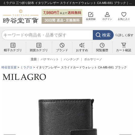
ミラグロ 三つ折り財布 イタリアンレザー スライドカードウォレット CA-MB-681 ブラック｜帽子通販 時谷堂百貨【公式】
会員登録
ログイン
お気に入り
検索
詳しく探す
帽子カテゴリ
雑貨カテゴリ
ブランド
閲覧履歴
カート確認
おすすめ
注目
パナマハット
ハンチング
ボルサリーノ
時谷堂百貨
ミラグロ
イタリアンレザー スライドカードウォレット CA-MB-681 ブラック