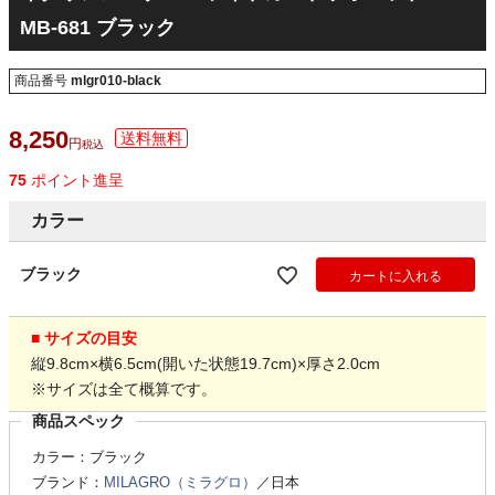
MB-681 ブラック
商品番号
mlgr010-black
8,250
税込
75
ポイント進呈
カラー
ブラック
カートに入れる
■ サイズの目安
縦9.8cm×横6.5cm(開いた状態19.7cm)×厚さ2.0cm
※サイズは全て概算です。
商品スペック
カラー：ブラック
ブランド：
MILAGRO（ミラグロ）
／日本