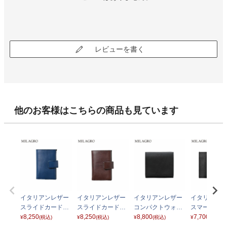
レビューを書く
他のお客様はこちらの商品も見ています
イタリアンレザー
イタリアンレザー
イタリアンレザー
イタリアンレ
スライドカードウ
スライドカードウ
コンパクトウォレ
スマートウォ
ォレット CA-MB-6
8,250
ォレット CA-MB-6
8,250
ット CA-MB-679
8,800
ト[小銭入れ付き
7,700
¥
(税込)
¥
(税込)
¥
(税込)
¥
(税込)
81 ネイビー
81 チョコ
ブラック
A-MB-677 