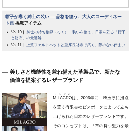
帽子が導く紳士の装い ― 品格を纏う、大人のコーディネー
ト集
掲載アイテム
Vol.10｜
紳士の持ち物録（ろく） 装いを整え、日常を彩る「帽子
と財布」の最適解
Vol.11｜
上質フェルトハットと重厚長財布で築く、隙のない佇まい
美しさと機能性を兼ね備えた革製品で、新たな
価値を提案するレザーブランド
ミラグロ
MILAGRO
は、2006年に、埼玉県に拠点
を置く有限会社ビスポークによって立ち
上げられた日本のレザーブランドです。
そのコンセプトは、「革の持つ魅力を最