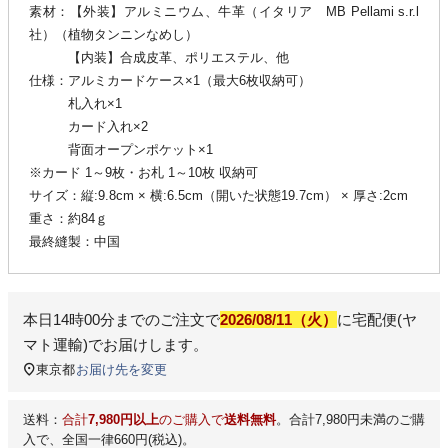
素材：【外装】アルミニウム、牛革（イタリア MB Pellami s.r.l
社）（植物タンニンなめし）
【内装】合成皮革、ポリエステル、他
仕様：アルミカードケース×1（最大6枚収納可）
札入れ×1
カード入れ×2
背面オープンポケット×1
※カード 1～9枚・お札 1～10枚 収納可
サイズ：縦:9.8cm × 横:6.5cm（開いた状態19.7cm） × 厚さ:2cm
重さ：約84ｇ
最終縫製：中国
本日
14時00分
までのご注文で
2026/08/11（火）
に
宅配便(ヤ
マト運輸)
でお届けします。
東京都
お届け先を変更
送料：
合計
7,980円以上
のご購入で
送料無料
。合計7,980円未満のご購
入で、全国一律660円(税込)。