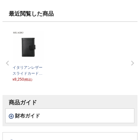
ク
最近閲覧した商品
イタリアンレザー
スライドカードウ
ォレット CA-MB-6
8,250
¥
(税込)
81 ブラック
商品ガイド
財布ガイド