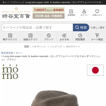
モーノ ソフトハット Long brim paper cloth ＆ leather mannish（ロングブリムペーパークロス＆レザーマニッシュ） ブラウン｜帽子通販 時谷堂百貨【公式】
会員登録
ログイン
お気に入り
検索
詳しく探す
帽子カテゴリ
雑貨カテゴリ
ブランド
閲覧履歴
カート確認
おすすめ
注目
パナマハット
ハンチング
ボルサリーノ
時谷堂百貨
モーノ
Long brim paper cloth ＆ leather mannish（ロングブリムペーパークロス＆レザーマニッシ
ュ） ブラウン