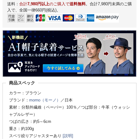
送料：
合計
7,980円以上
のご購入で
送料無料
。合計7,980円未満のご購
入で、全国一律660円(税込)。
商品スペック
カラー：ブラウン
ブランド：
morno（モーノ）
／日本
素材：分類外繊維（ペーパー）100％／つば部分：牛革（ウォッシ
ャブルレザー）
つばの広さ：約5～6cm
重さ：約100g
スベリ絞りアジャスターあり
[説明]