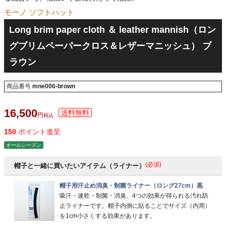
モーノ ソフトハット
Long brim paper cloth ＆ leather mannish（ロン
グブリムペーパークロス＆レザーマニッシュ） ブ
ラウン
商品番号
mne006-brown
16,500
税込
150
ポイント進呈
オールシーズン
(必須)
帽子と一緒に買いたいアイテム（ライナー）
帽子用汗止め消臭・制菌ライナー（ロング27cm）黒
吸汗・速乾・制菌・消臭、4つの効果が得られる汚れ防
止ライナーです。帽子内側に貼ることでサイズ（内周）
を1cm小さくする効果があります。