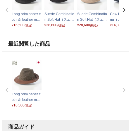
Long brim paper cl
Suede Combinatio
Suede Combinatio
Cow Leather 
oth ＆ leather man
n Soft Hat（スエー
n Soft Hat（スエー
ng（カウレ
nish（ロングブリ
16,500
ド コンビネーショ
28,600
ド コンビネーショ
28,600
ンチング） 
14,300
¥
(税込)
¥
(税込)
¥
(税込)
¥
(税込)
ムペーパークロス
ン ソフトハット）
ン ソフトハット）
ー
＆レザーマニッシ
ブラック
ベージュ
ュ） ブラック
最近閲覧した商品
Long brim paper cl
oth ＆ leather man
nish（ロングブリ
16,500
¥
(税込)
ムペーパークロス
＆レザーマニッシ
ュ） ブラウン
商品ガイド