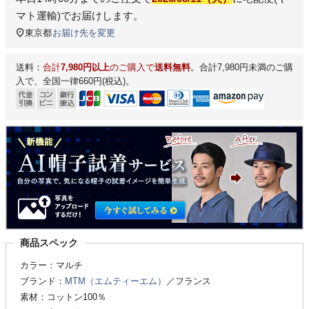
マト運輸)
でお届けします。
東京都
お届け先を変更
送料：
合計
7,980円以上
のご購入で
送料無料
。合計7,980円未満のご購
入で、全国一律660円(税込)。
商品スペック
カラー：マルチ
ブランド：
MTM（エムティーエム）
／フランス
素材：コットン100％