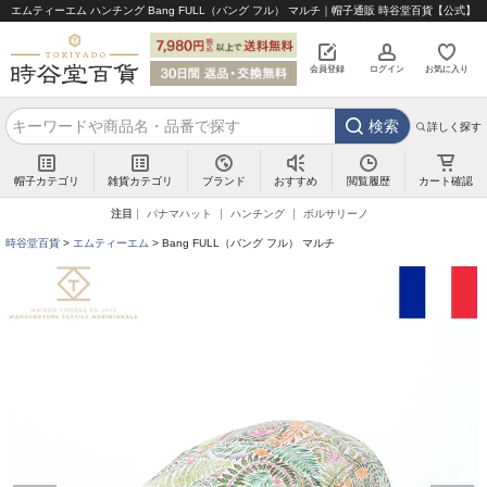
エムティーエム ハンチング Bang FULL（バング フル） マルチ｜帽子通販 時谷堂百貨【公式】
会員登録
ログイン
お気に入り
検索
詳しく探す
帽子カテゴリ
雑貨カテゴリ
ブランド
閲覧履歴
カート確認
おすすめ
注目
パナマハット
ハンチング
ボルサリーノ
時谷堂百貨
エムティーエム
Bang FULL（バング フル） マルチ