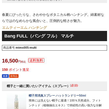
春夏にぴったりな、さわやかなボタニカル柄ハンチング。綿素材な
らではのなめらかな風合いと、圧倒的な軽さが魅力。
エムティーエム ハンチング
Bang FULL（バング フル） マルチ
商品番号
mtms005-multi
16,500
税込
150
ポイント進呈
春夏
新商品
(必須)
帽子と一緒に買いたいアイテム（スプレー）
帽子用消臭スプレー ハットランドリー50ml
簡単には洗えない帽子に最適！100％天然成分。フィト
ンチッド（植物抽出エキス）で持続性の高い強力な分解