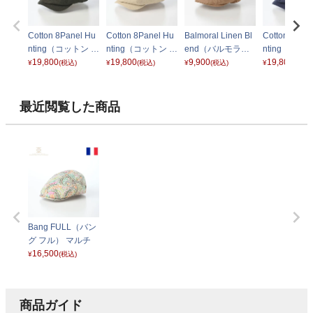
Cotton 8Panel Hu
Cotton 8Panel Hu
Balmoral Linen Bl
Cotton 8Pan
nting（コットン 8
nting（コットン 8
end（バルモラル
nting（コッ
パネル ハンチン
19,800
パネル ハンチン
19,800
リネンブレンド）
9,900
パネル ハン
19,800
¥
(税込)
¥
(税込)
¥
(税込)
¥
(税込)
グ）101900 オリ
グ）101900 ベー
マッシュルーム
グ）101900
ーブグリーン
ジュ
ビー
最近閲覧した商品
Bang FULL（バン
グ フル） マルチ
16,500
¥
(税込)
商品ガイド