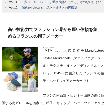
Vol.11｜
上質フェルトハットと重厚長財布で築く、隙のない佇まい
Vol.12｜
40代から始める、品格と軽快さの再構築
高い技術力でファッション界から厚い信頼を集
めるフランスの帽子メーカー
エムティーエム
MTM
は、正式名称をManufacture
Textile Meridionale（マニュファクチュー
ル・テクスティル・メリディオナル）と
いう、1945年に創業したフランスの帽
子・ヘッドウェアメーカーです。
フランス南西部・ピレネー山脈の麓に位
置する街ビレールを拠点に、帽子、キャップ、ヘッドウェアアクセ