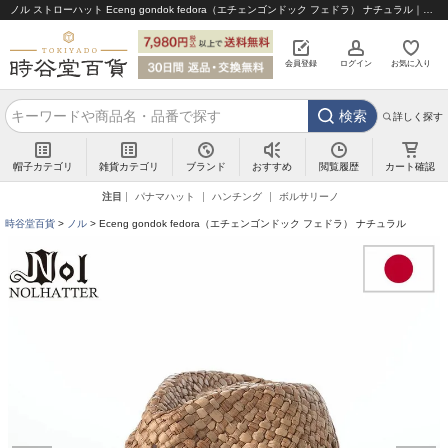
ノル ストローハット Eceng gondok fedora（エチェンゴンドック フェドラ） ナチュラル｜帽子通販 時谷堂百貨【公式】
会員登録
ログイン
お気に入り
検索
詳しく探す
帽子カテゴリ
雑貨カテゴリ
ブランド
閲覧履歴
カート確認
おすすめ
注目
パナマハット
ハンチング
ボルサリーノ
時谷堂百貨
ノル
Eceng gondok fedora（エチェンゴンドック フェドラ） ナチュラル