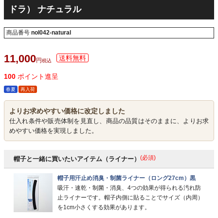
ドラ） ナチュラル
商品番号
nol042-natural
11,000
税込
100
ポイント進呈
春夏
再入荷
よりお求めやすい価格に改定しました
仕入れ条件や販売体制を見直し、商品の品質はそのままに、よりお求
めやすい価格を実現しました。
(必須)
帽子と一緒に買いたいアイテム（ライナー）
帽子用汗止め消臭・制菌ライナー（ロング27cm）黒
吸汗・速乾・制菌・消臭、4つの効果が得られる汚れ防
止ライナーです。帽子内側に貼ることでサイズ（内周）
を1cm小さくする効果があります。