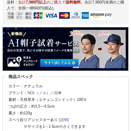
送料：
合計
7,980円以上
のご購入で
送料無料
。合計7,980円未満のご購
入で、全国一律660円(税込)。
商品スペック
カラー：ナチュラル
ブランド：
NOL（ノル）
／日本
素材：天然草木（エチェンゴンドック）100％
つばの広さ：約3.5～4.5cm
重さ：約120g
スベリ絞りアジャスターあり
[説明]
※サイズを1～1.5cm小さくできます