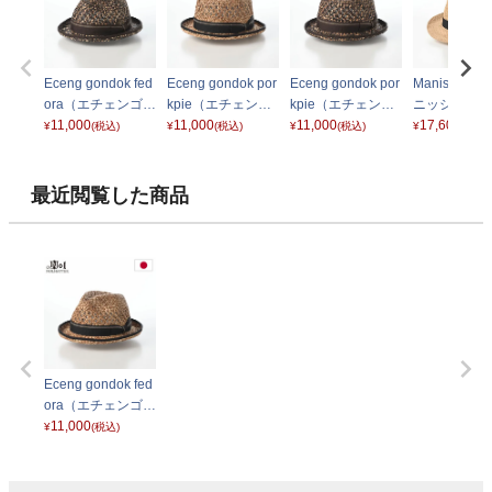
Eceng gondok fed
Eceng gondok por
Eceng gondok por
Manish Raf
ora（エチェンゴン
kpie（エチェンゴ
kpie（エチェンゴ
ニッシュ ラ
ドック フェドラ）
11,000
ンドック ポークパ
11,000
ンドック ポークパ
11,000
ア） 84164
17,600
¥
(税込)
¥
(税込)
¥
(税込)
¥
(税込)
ブラウン
イ） ナチュラル
イ） ブラウン
ラル
最近閲覧した商品
Eceng gondok fed
ora（エチェンゴン
ドック フェドラ）
11,000
¥
(税込)
ナチュラル