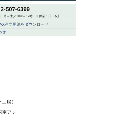
42-507-6399
：月～土／10時～17時 ※休業：日・祝日
FAX注文用紙をダウンロード
わせ
ー工房）
東南アジ