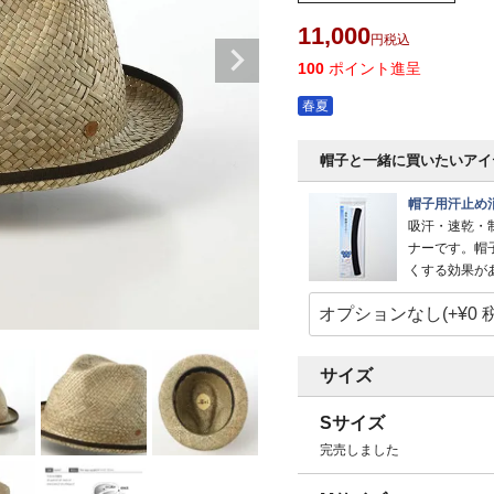
11,000
税込
100
ポイント進呈
春夏
帽子と一緒に買いたいアイ
帽子用汗止め
吸汗・速乾・
ナーです。帽
くする効果が
サイズ
Sサイズ
完売しました