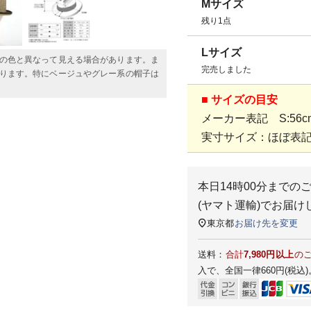
Mサイズ
残り1点
Lサイズ
の色と異なって見える場合があります。ま
完売しました
ります。特にベージュやグレー系の帽子は
■ サイズの目安
メーカー表記 S:56cm
実寸サイズ：ほぼ表
本日
14時00分
までの
(ヤマト運輸)
でお届け
東京都
お届け先を変更
送料：
合計
7,980円以上
の
入で、全国一律660円(税込)