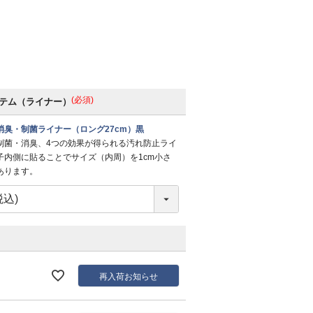
(必須)
テム（ライナー）
消臭・制菌ライナー（ロング27cm）黒
制菌・消臭、4つの効果が得られる汚れ防止ライ
子内側に貼ることでサイズ（内周）を1cm小さ
あります。
再入荷お知らせ