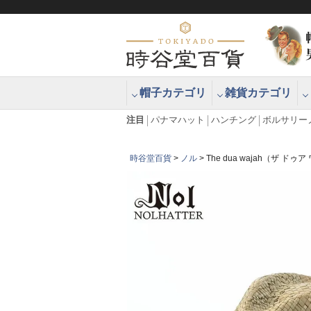
帽子カテゴリ
雑貨カテゴリ
ブラッシュアップハッター ブラー
エクアドル
注目
パナマハット
ハンチング
ボルサリー
時谷堂百貨
ノル
The dua wajah（ザ ド