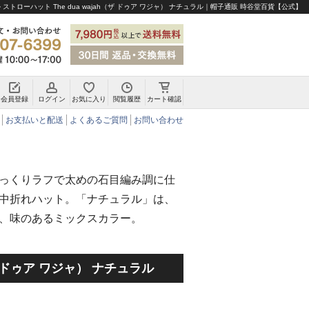
 ストローハット The dua wajah（ザ ドゥア ワジャ） ナチュラル｜帽子通販 時谷堂百貨【公式】
会員登録
ログイン
お気に入り
閲覧履歴
カート確認
チロリアンハット・アルペンハット
お支払いと配送
よくあるご質問
お問い合わせ
っくりラフで太めの石目編み調に仕
中折れハット。「ナチュラル」は、
、味のあるミックスカラー。
h（ザ ドゥア ワジャ） ナチュラル