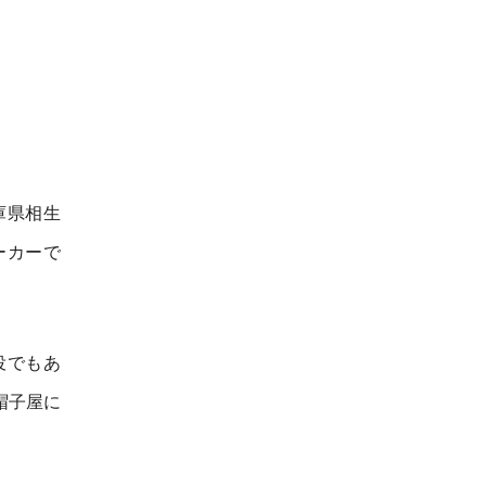
庫県相生
ーカーで
役でもあ
帽子屋に