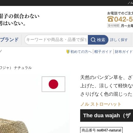
ノル
ブランド
検索
詳しく探す
エクアドル
スウェーデン
ウエスタンハット・テンガロンハット
エクアドル
クリスティーズ ロンドン
ノ
初めての方へ
帽子ガイド
財布ガイド
ゥア ワジャ） ナチュラル
天然のパンダン草を、ざ
上げた、涼しくて軽快な
さりげなく色の混じった
ノル ストローハット
The dua waja
商品番号
nol047-natural