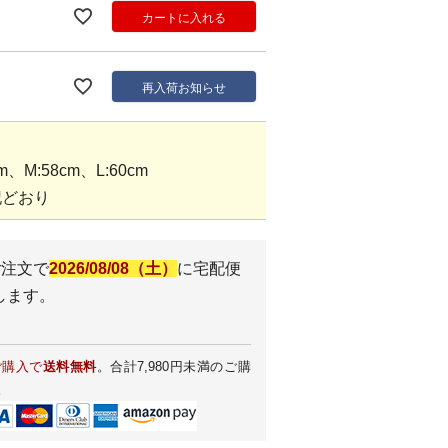
カートに入れる
再入荷お知らせ
、M:58cm、L:60cm
記どおり
ご注文で
2026/08/08（土）
に
宅配便
します。
ご購入で
送料無料
。合計7,980円未満のご購
。