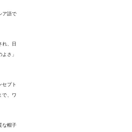
シア語で
され、日
のよさ」
ンセプト
まで、ワ
質な帽子