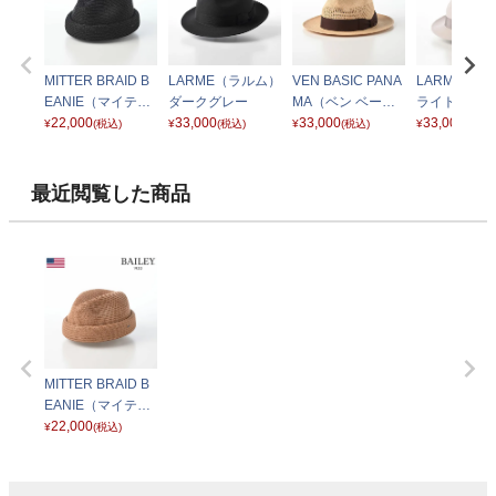
MITTER BRAID B
LARME（ラルム）
VEN BASIC PANA
LARME（ラ
EANIE（マイテル
ダークグレー
MA（ベン ベーシ
ライトグレー
ブレードビーニ
22,000
33,000
ックパナマ）SE58
33,000
33,000
¥
(税込)
¥
(税込)
¥
(税込)
¥
(税込)
ー） ブラック
6 ベージュ
最近閲覧した商品
MITTER BRAID B
EANIE（マイテル
ブレードビーニ
22,000
¥
(税込)
ー） タン