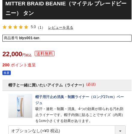
MITTER BRAID BEANIE（マイテル ブレードビー
ニー） タン
5.0
（1）
レビューを見る
商品番号
blys001-tan
22,000
税込
200
ポイント進呈
春夏
(必須)
帽子と一緒に買いたいアイテム（ライナー）
帽子用汗止め消臭・制菌ライナー（ロング27cm）ベー
ジュ
吸汗・速乾・制菌・消臭、4つの効果が得られる汚れ防
止ライナーです。帽子内側に貼ることでサイズ（内周）
を1cm小さくする効果があります。