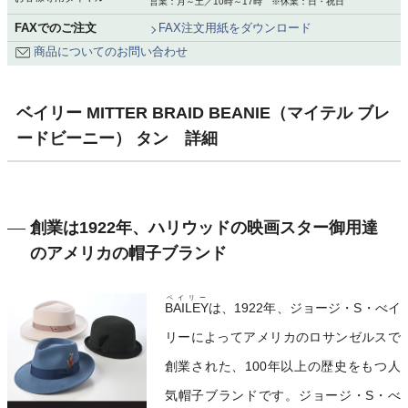
営業：月～土／10時～17時 ※休業：日・祝日
FAXでのご注文
FAX注文用紙をダウンロード
商品についてのお問い合わせ
ベイリー MITTER BRAID BEANIE（マイテル ブレ
ードビーニー） タン 詳細
創業は1922年、ハリウッドの映画スター御用達
のアメリカの帽子ブランド
ベイリー
BAILEY
は、1922年、ジョージ・S・べイ
リーによってアメリカのロサンゼルスで
創業された、100年以上の歴史をもつ人
気帽子ブランドです。ジョージ・S・べ