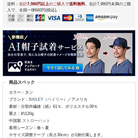
送料：
合計
7,980円以上
のご購入で
送料無料
。合計7,980円未満のご購
入で、全国一律660円(税込)。
商品スペック
カラー：タン
ブランド：
BAILEY（ベイリー）
／アメリカ
素材：分類外繊維（紙）61％、ポリエステル39％
重さ：約120g
中国製
ストローハット
着用シーズン：春～夏
※サイズ調整テープ（長さ30cm）が1個付属します。