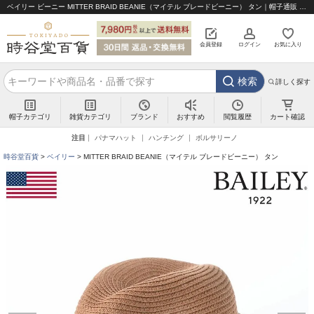
ベイリー ビーニー MITTER BRAID BEANIE（マイテル ブレードビーニー） タン｜帽子通販 時谷堂百貨【公式】
会員登録
ログイン
お気に入り
検索
詳しく探す
帽子カテゴリ
雑貨カテゴリ
ブランド
閲覧履歴
カート確認
おすすめ
注目
パナマハット
ハンチング
ボルサリーノ
時谷堂百貨
ベイリー
MITTER BRAID BEANIE（マイテル ブレードビーニー） タン