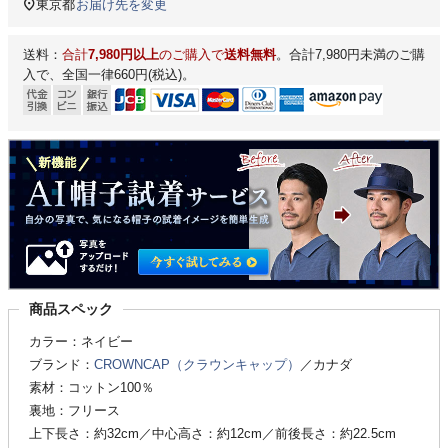
東京都
お届け先を変更
送料：
合計
7,980円以上
のご購入で
送料無料
。合計7,980円未満のご購
入で、全国一律660円(税込)。
商品スペック
カラー：ネイビー
ブランド：
CROWNCAP（クラウンキャップ）
／カナダ
素材：コットン100％
裏地：フリース
上下長さ：約32cm／中心高さ：約12cm／前後長さ：約22.5cm