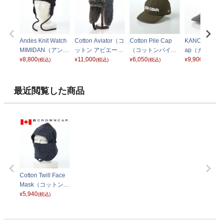
Andes Knit Watch
Cotton Aviator（コ
Cotton Pile Cap
KANOKO Me
MIMIDAN（アンデ
ットン アビエータ
（コットンパイル
ap（カノコ
スニットワッチ 耳
8,800
ー） ネイビー
11,000
キャップ） ES603
6,050
ュキャップ）
9,900
¥
(税込)
¥
(税込)
¥
(税込)
¥
(税込)
暖） ブラック
カーキ 095
クス
最近閲覧した商品
Cotton Twill Face
Mask（コットンツ
イル フェイスマス
5,940
¥
(税込)
ク） ネイビー