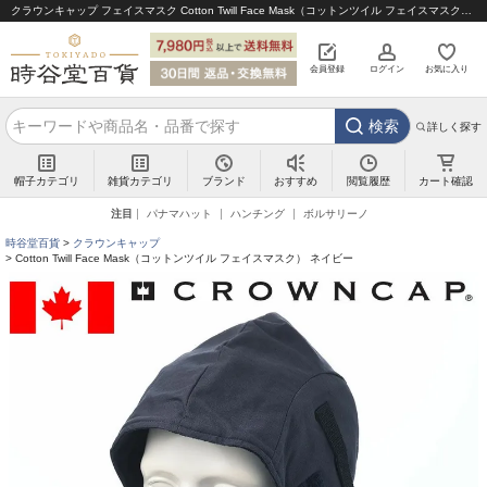
クラウンキャップ フェイスマスク Cotton Twill Face Mask（コットンツイル フェイスマスク） ネイビー｜帽子通販 時谷堂百貨【公式】
会員登録
ログイン
お気に入り
検索
詳しく探す
帽子カテゴリ
雑貨カテゴリ
ブランド
閲覧履歴
カート確認
おすすめ
注目
パナマハット
ハンチング
ボルサリーノ
時谷堂百貨
クラウンキャップ
Cotton Twill Face Mask（コットンツイル フェイスマスク） ネイビー