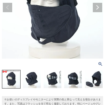
※お使いのディスプレイやモニターにより実際の色と異なって見える場合がありま
す。また、写真はフラッシュを当て明るく撮影しております。特にベージュやグレ