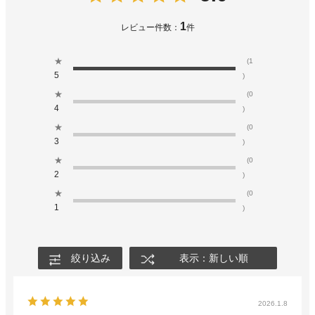
1
レビュー件数：
件
★
(1
5
)
★
(0
4
)
★
(0
3
)
★
(0
2
)
★
(0
1
)
絞り込み
表示：新しい順
2026.1.8