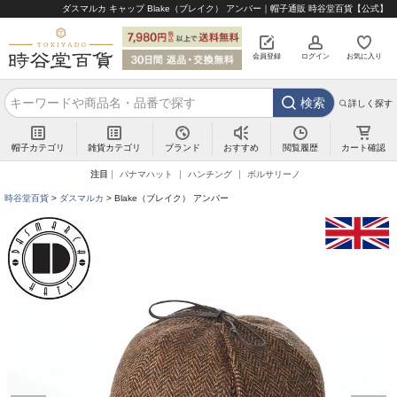
ダスマルカ キャップ Blake（ブレイク） アンバー｜帽子通販 時谷堂百貨【公式】
会員登録
ログイン
お気に入り
検索
詳しく探す
帽子カテゴリ
雑貨カテゴリ
ブランド
閲覧履歴
カート確認
おすすめ
注目
パナマハット
ハンチング
ボルサリーノ
時谷堂百貨
ダスマルカ
Blake（ブレイク） アンバー