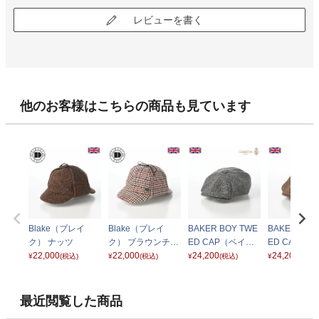
レビューを書く
他のお客様はこちらの商品も見ています
Blake（ブレイ
Blake（ブレイ
BAKER BOY TWE
BAKER BOY
ク） ナッツ
ク） ブラウンチェ
ED CAP（ベイカ
ED CAP（
22,000
ック
22,000
ーボーイ ツイード
24,200
ーボーイ ツ
24,200
¥
(税込)
¥
(税込)
¥
(税込)
¥
(税込)
キャップ） グレー
キャップ） 
ン
最近閲覧した商品