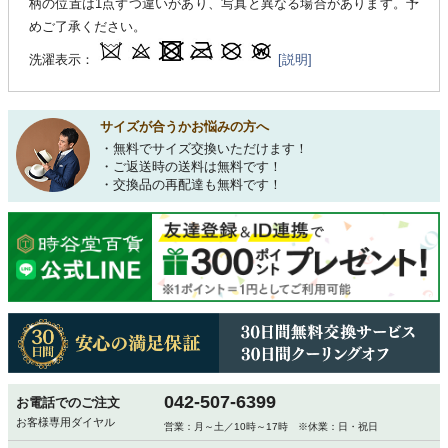
柄の位置は1点ずつ違いがあり、写真と異なる場合があります。予
めご了承ください。
洗濯表示：
[説明]
サイズが合うかお悩みの方へ
・無料でサイズ交換いただけます！
・ご返送時の送料は無料です！
・交換品の再配達も無料です！
042-507-6399
お電話でのご注文
お客様専用ダイヤル
営業：月～土／10時～17時 ※休業：日・祝日