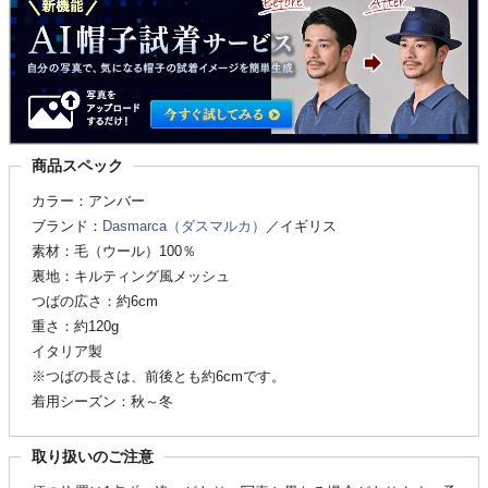
商品スペック
カラー：アンバー
ブランド：
Dasmarca（ダスマルカ）
／イギリス
素材：毛（ウール）100％
裏地：キルティング風メッシュ
つばの広さ：約6cm
重さ：約120g
イタリア製
※つばの長さは、前後とも約6cmです。
着用シーズン：秋～冬
取り扱いのご注意