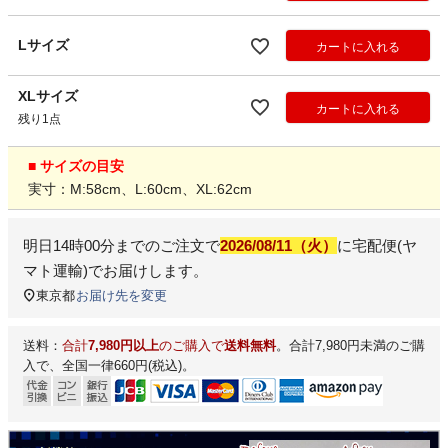
Lサイズ
カートに入れる
XLサイズ
カートに入れる
残り1点
■ サイズの目安
実寸：M:58cm、L:60cm、XL:62cm
明日
14時00分
までのご注文で
2026/08/11（火）
に
宅配便(ヤ
マト運輸)
でお届けします。
東京都
お届け先を変更
送料：
合計
7,980円以上
のご購入で
送料無料
。合計7,980円未満のご購
入で、全国一律660円(税込)。