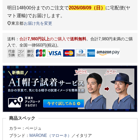
明日
14時00分
までのご注文で
2026/08/09（日）
に
宅配便(ヤ
マト運輸)
でお届けします。
東京都
お届け先を変更
送料：
合計
7,980円以上
のご購入で
送料無料
。合計7,980円未満のご購
入で、全国一律660円(税込)。
商品スペック
カラー：ベージュ
ブランド：
MARONE（マローネ）
／イタリア