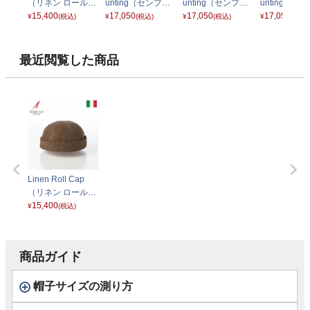
（リネン ロールキ
unting（センプリ
unting（センプリ
unting（セ
ャップ） CT82524
15,400
チェ リネン ハンチ
17,050
チェ リネン ハンチ
17,050
チェ リネン 
17,050
¥
(税込)
¥
(税込)
¥
(税込)
¥
(税込)
ジーンズ
ング） CT847 ブ
ング） CT847 ナ
ング） CT84
ルー
チュラル
ラック
最近閲覧した商品
Linen Roll Cap
（リネン ロールキ
ャップ） CT82524
15,400
¥
(税込)
ベージュ
商品ガイド
帽子サイズの測り方