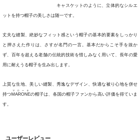
キャスケットのように、立体的なシルエ
ットを持つ帽子の美しさは随一です。
丈夫な縫製、絶妙なフィット感という帽子の基本的要素をしっかり
と押さえた作りは、さすが名門の一言。基本だからこそ手を抜か
ず、百年を超える老舗の伝統的技術を惜しみなく用いて、長年の愛
用に耐えうる帽子を生み出します。
上質な生地、美しい縫製、秀逸なデザイン、快適な被り心地を併せ
マローネ
持つ
MARONE
の帽子は、各国の帽子ファンから高い評価を得ていま
す。
ユーザーレビュー