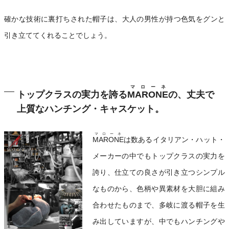
確かな技術に裏打ちされた帽子は、大人の男性が持つ色気をグンと
引き立ててくれることでしょう。
マローネ
トップクラスの実力を誇る
MARONE
の、丈夫で
上質なハンチング・キャスケット。
マローネ
MARONE
は数あるイタリアン・ハット・
メーカーの中でもトップクラスの実力を
誇り、仕立ての良さが引き立つシンプル
なものから、色柄や異素材を大胆に組み
合わせたものまで、多岐に渡る帽子を生
み出していますが、中でもハンチングや