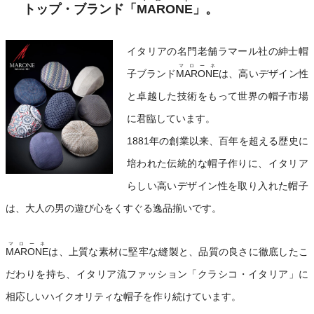
トップ・ブランド「
MARONE
」。
イタリアの名門老舗ラマール社の紳士帽
マローネ
子ブランド
MARONE
は、高いデザイン性
と卓越した技術をもって世界の帽子市場
に君臨しています。
1881年の創業以来、百年を超える歴史に
培われた伝統的な帽子作りに、イタリア
らしい高いデザイン性を取り入れた帽子
は、大人の男の遊び心をくすぐる逸品揃いです。
マローネ
MARONE
は、上質な素材に堅牢な縫製と、品質の良さに徹底したこ
だわりを持ち、イタリア流ファッション「クラシコ・イタリア」に
相応しいハイクオリティな帽子を作り続けています。