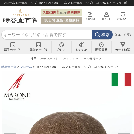
マローネ ロールキャップ Linen Roll Cap（リネン ロールキャップ） CT82524 ベージュ｜帽子通販 時谷堂百貨【公式】
会員登録
ログイン
お気に入り
検索
詳しく探す
帽子カテゴリ
雑貨カテゴリ
ブランド
閲覧履歴
カート確認
おすすめ
注目
パナマハット
ハンチング
ボルサリーノ
時谷堂百貨
マローネ
Linen Roll Cap（リネン ロールキャップ） CT82524 ベージュ