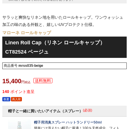
サラッと爽快なリネン地を用いたロールキャップ。ワンウォッシュ
加工の味のある外観と、嬉しいUVプロテクト仕様。
マローネ ロールキャップ
Linen Roll Cap（リネン ロールキャップ）
CT82524 ベージュ
商品番号
mrss035-beige
15,400
税込
140
ポイント進呈
春夏
再入荷
(必須)
帽子と一緒に買いたいアイテム（スプレー）
帽子用消臭スプレー ハットランドリー50ml
簡単には洗えない帽子に最適！100％天然成分。フィト