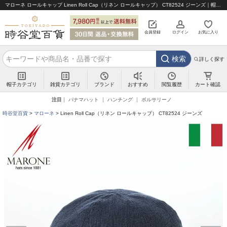
マローネ ロールキャップ Linen Roll Cap（リネン ロールキャップ） CT82524 ジーンズ｜帽子通販 時谷堂百貨【公式】
会員登録
ログイン
お気に入り
検索
詳しく探す
帽子カテゴリ
雑貨カテゴリ
ブランド
閲覧履歴
カート確認
おすすめ
注目
パナマハット
ハンチング
ボルサリーノ
時谷堂百貨
マローネ
Linen Roll Cap（リネン ロールキャップ） CT82524 ジーンズ