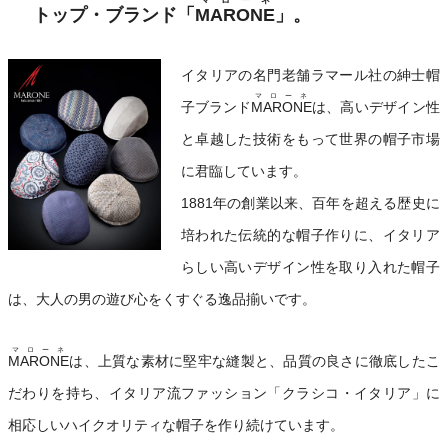
マローネ
トップ・ブランド「
MARONE
」。
イタリアの名門老舗ラマール社の紳士帽
マローネ
子ブランド
MARONE
は、高いデザイン性
と卓越した技術をもって世界の帽子市場
に君臨しています。
1881年の創業以来、百年を超える歴史に
培われた伝統的な帽子作りに、イタリア
らしい高いデザイン性を取り入れた帽子
は、大人の男の遊び心をくすぐる逸品揃いです。
マローネ
MARONE
は、上質な素材に堅牢な縫製と、品質の良さに徹底したこ
だわりを持ち、イタリア流ファッション「クラシコ・イタリア」に
相応しいハイクオリティな帽子を作り続けています。