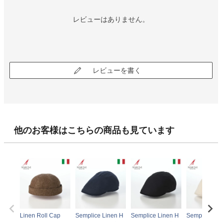
レビューはありません。
レビューを書く
他のお客様はこちらの商品も見ています
Linen Roll Cap
Semplice Linen H
Semplice Linen H
Semplice Li