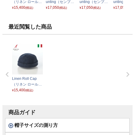
（リネン ロールキ
unting（センプリ
unting（センプリ
unting（セ
ャップ） CT82524
15,400
チェ リネン ハンチ
17,050
チェ リネン ハンチ
17,050
チェ リネン 
17,050
¥
(税込)
¥
(税込)
¥
(税込)
¥
(税込)
ベージュ
ング） CT847 ブ
ング） CT847 ブ
ング） CT84
ルー
ラック
チュラル
最近閲覧した商品
Linen Roll Cap
（リネン ロールキ
ャップ） CT82524
15,400
¥
(税込)
ジーンズ
商品ガイド
帽子サイズの測り方