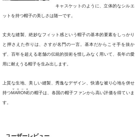
キャスケットのように、立体的なシルエ
ットを持つ帽子の美しさは随一です。
丈夫な縫製、絶妙なフィット感という帽子の基本的要素をしっかり
と押さえた作りは、さすが名門の一言。基本だからこそ手を抜か
ず、百年を超える老舗の伝統的技術を惜しみなく用いて、長年の愛
用に耐えうる帽子を生み出します。
上質な生地、美しい縫製、秀逸なデザイン、快適な被り心地を併せ
マローネ
持つ
MARONE
の帽子は、各国の帽子ファンから高い評価を得ていま
す。
ユーザーレビュー