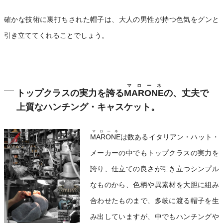
確かな技術に裏打ちされた帽子は、大人の男性が持つ色気をグンと
引き立ててくれることでしょう。
マローネ
トップクラスの実力を誇る
MARONE
の、丈夫で
上質なハンチング・キャスケット。
マローネ
MARONE
は数あるイタリアン・ハット・
メーカーの中でもトップクラスの実力を
誇り、仕立ての良さが引き立つシンプル
なものから、色柄や異素材を大胆に組み
合わせたものまで、多岐に渡る帽子を生
み出していますが、中でもハンチングや