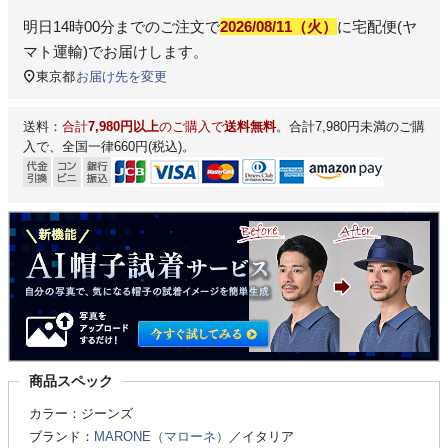
明日
14時00分
までのご注文で
2026/08/11（火）
に
宅配便(ヤ
マト運輸)
でお届けします。
東京都
お届け先を変更
送料：
合計
7,980円以上
のご購入で
送料無料
。合計7,980円未満のご購
入で、全国一律660円(税込)。
商品スペック
カラー：ジーンズ
ブランド：
MARONE（マローネ）
／イタリア