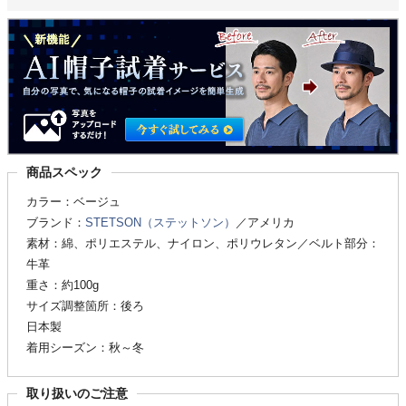
商品スペック
カラー：ベージュ
ブランド：
STETSON（ステットソン）
／アメリカ
素材：綿、ポリエステル、ナイロン、ポリウレタン／ベルト部分：
牛革
重さ：約100g
サイズ調整箇所：後ろ
日本製
着用シーズン：秋～冬
取り扱いのご注意