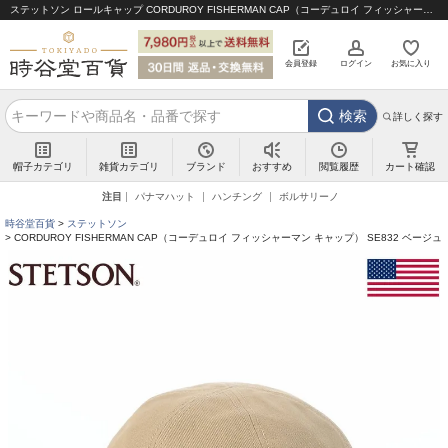
ステットソン ロールキャップ CORDUROY FISHERMAN CAP（コーデュロイ フィッシャーマン キャップ） SE832 ベージュ｜帽子通販 時谷堂百貨【公式】
会員登録
ログイン
お気に入り
検索
詳しく探す
帽子カテゴリ
雑貨カテゴリ
ブランド
閲覧履歴
カート確認
おすすめ
注目
パナマハット
ハンチング
ボルサリーノ
時谷堂百貨
ステットソン
CORDUROY FISHERMAN CAP（コーデュロイ フィッシャーマン キャップ） SE832 ベージュ