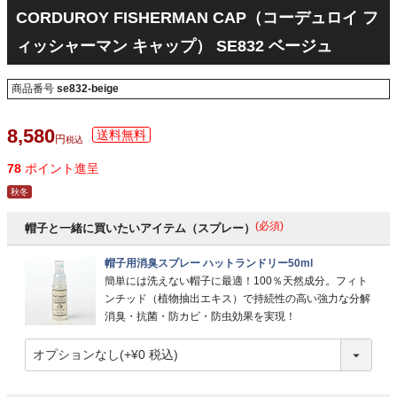
CORDUROY FISHERMAN CAP（コーデュロイ フ
ィッシャーマン キャップ） SE832 ベージュ
商品番号
se832-beige
8,580
税込
78
ポイント進呈
秋冬
(必須)
帽子と一緒に買いたいアイテム（スプレー）
帽子用消臭スプレー ハットランドリー50ml
簡単には洗えない帽子に最適！100％天然成分。フィト
ンチッド（植物抽出エキス）で持続性の高い強力な分解
消臭・抗菌・防カビ・防虫効果を実現！