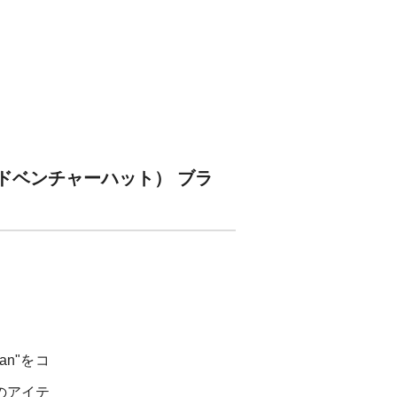
ン アドベンチャーハット） ブラ
pan"をコ
のアイテ