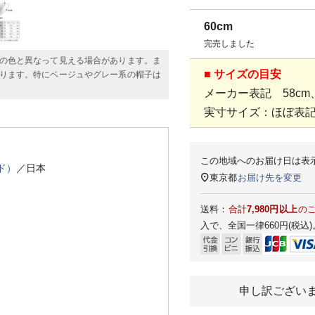
60cm
完売しました
の色と異なって見える場合があります。ま
■ サイズの目安
ります。特にベージュやグレー系の帽子は
メーカー表記 58cm、
実寸サイズ：ほぼ表
この地域へのお届け日は表
ド）
／日本
東京都
お届け先を変更
送料：
合計
7,980円以上
の
入で、全国一律660円(税込)
申し訳ござい