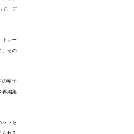
って、デ
、トレー
て、その
本の帽子
を再編集
ハットを
えられる