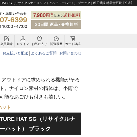
TURE HAT SG（リサイクルナイロン アドベンチャーハット） ブラック｜帽子通販 時谷堂百貨【公式】
会員登録
ログイン
お気に入り
閲覧履歴
カート確認
チロリアンハット・アルペンハット
お支払いと配送
よくあるご質問
お問い合わせ
。アウトドアに求められる機能がそろ
ト。ナイロン素材の帽体は、小雨で
可能なあごひも付きも嬉しい。
ハット
ENTURE HAT SG（リサイクルナ
ーハット） ブラック