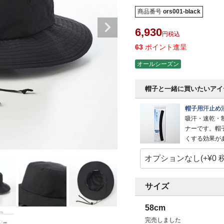
商品番号
ors001-black
6,930
税込
63
ポイント進呈
オールシーズン
帽子と一緒に買いたいアイ
帽子用汗止め
吸汗・速乾・
ナーです。帽
くする効果が
サイズ
58cm
完売しました