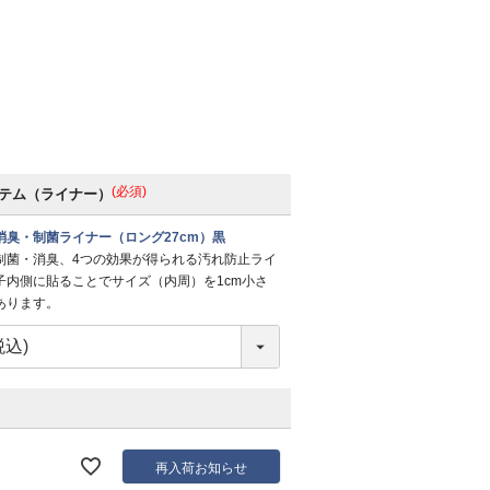
(必須)
テム（ライナー）
消臭・制菌ライナー（ロング27cm）黒
制菌・消臭、4つの効果が得られる汚れ防止ライ
子内側に貼ることでサイズ（内周）を1cm小さ
あります。
再入荷お知らせ