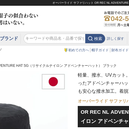
オーバーライド サファリハット OR REC NL ADVEN
ブランド
検索
詳しく探す
エクアドル
スウェーデン
ウエスタンハット・テンガロンハット
エクアドル
クリスティーズ ロンドン
ノ
初めての方へ
帽子ガイド
財布ガイド
 ADVENTURE HAT SG（リサイクルナイロン アドベンチャーハット） ブラック
軽量、撥水、UVカット
ったアドベンチャーハッ
も安心な撥水加工。着脱
オーバーライド サファリ
OR REC NL ADV
イロン アドベンチャ