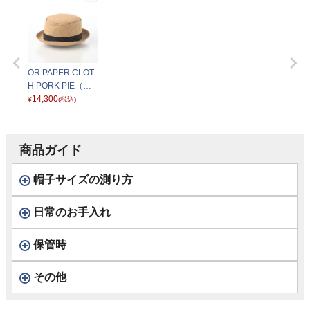
OR PAPER CLOT
H PORK PIE（ペ
ーパークロス ポー
14,300
¥
(税込)
クパイ） ベージュ
商品ガイド
帽子サイズの測り方
日常のお手入れ
保管時
その他