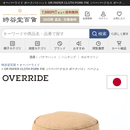
オーバーライド ポークパイハット OR PAPER CLOTH PORK PIE（ペーパークロス ポークパイ） ベージュ｜帽子通販 時谷堂百貨【公式】
会員登録
ログイン
お気に入り
検索
詳しく探す
帽子カテゴリ
雑貨カテゴリ
ブランド
閲覧履歴
カート確認
おすすめ
注目
パナマハット
ハンチング
ボルサリーノ
時谷堂百貨
オーバーライド
OR PAPER CLOTH PORK PIE（ペーパークロス ポークパイ） ベージュ