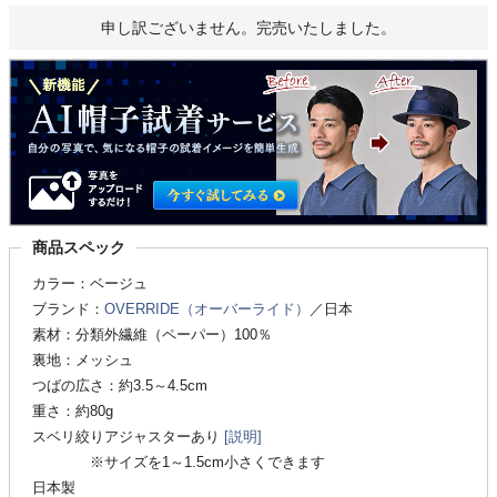
申し訳ございません。完売いたしました。
商品スペック
カラー：ベージュ
ブランド：
OVERRIDE（オーバーライド）
／日本
素材：分類外繊維（ペーパー）100％
裏地：メッシュ
つばの広さ：約3.5～4.5cm
重さ：約80g
スベリ絞りアジャスターあり
[説明]
※サイズを1～1.5cm小さくできます
日本製