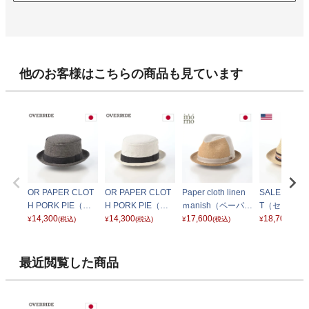
他のお客様はこちらの商品も見ています
OR PAPER CLOT
OR PAPER CLOT
Paper cloth linen
SALEM BRA
H PORK PIE（ペ
H PORK PIE（ペ
ｍanish（ペーパー
T（セーレム
ーパークロス ポー
14,300
ーパークロス ポー
14,300
クロス リネン マニ
17,600
ードハット）
18,700
¥
(税込)
¥
(税込)
¥
(税込)
¥
(税込)
クパイ） グレー
クパイ） ホワイト
ッシュ） ベージュ
ュラル
最近閲覧した商品