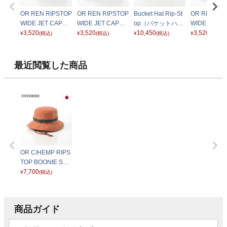
OR REN RIPSTOP
OR REN RIPSTOP
Bucket Hat Rip-St
OR REN RI
WIDE JET CAP
WIDE JET CAP
op（バケットハッ
WIDE JET C
（リップストップ
3,520
（リップストップ
3,520
ト リップストッ
10,450
（リップスト
3,520
¥
(税込)
¥
(税込)
¥
(税込)
¥
(税込)
ワイド ジェットキ
ワイド ジェットキ
プ）W140304 マ
ワイド ジェ
ャップ） オリーブ
ャップ） ベージュ
ルチ
ャップ） ブ
最近閲覧した商品
OR C/HEMP RIPS
TOP BOONIE SG
（コットンヘンプ
7,700
¥
(税込)
リップストップ ブ
ーニー） オレンジ
商品ガイド