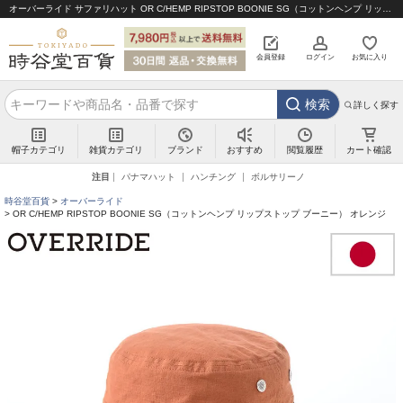
オーバーライド サファリハット OR C/HEMP RIPSTOP BOONIE SG（コットンヘンプ リップストップ ブーニー） オレンジ｜帽子通販 時谷堂百貨【公式】
会員登録
ログイン
お気に入り
検索
詳しく探す
帽子カテゴリ
雑貨カテゴリ
ブランド
閲覧履歴
カート確認
おすすめ
注目
パナマハット
ハンチング
ボルサリーノ
時谷堂百貨
オーバーライド
OR C/HEMP RIPSTOP BOONIE SG（コットンヘンプ リップストップ ブーニー） オレンジ