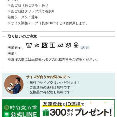
※あご紐（あごひも）あり
※あご紐はクリップ式で着脱可
着用シーズン：通年
※サイズ調整テープ（長さ30cm）が1個付属します。
取り扱いのご注意
洗濯表示：
[説明]
洗濯可
※洗濯の際には品質表示タグの記載内容をご確認ください。
サイズが合うかお悩みの方へ
・無料でサイズ交換いただけます！
・ご返送時の送料は無料です！
・交換品の再配達も無料です！