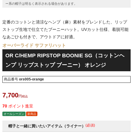
ー系の帽子は明るく表示される場合があります。
定番のコットンと清涼なヘンプ（麻）素材をブレンドした、リップ
ストップ生地で仕立てたブーニーハット。UVカット仕様、着脱可能
なあごひも付きで、アウトドアに好適。
オーバーライド サファリハット
OR C/HEMP RIPSTOP BOONIE SG（コットンヘ
ンプ リップストップ ブーニー） オレンジ
商品番号
ors005-orange
7,700
税込
70
ポイント進呈
オールシーズン
新商品
(必須)
帽子と一緒に買いたいアイテム（ライナー）