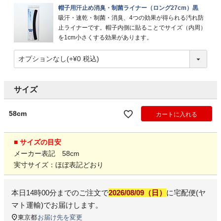
帽子用汗止め消臭・制菌ライナー（ロング27cm）黒
吸汗・速乾・制菌・消臭、4つの効果が得られる汚れ防
止ライナーです。帽子内側に貼ることでサイズ（内周）
を1cm小さくする効果があります。
サイズ
58cm
カートに入れる
■ サイズの目安
メーカー表記 58cm
実寸サイズ：ほぼ表記どおり
本日
14時00分
までのご注文で
2026/08/09（日）
に
宅配便(ヤ
マト運輸)
でお届けします。
東京都
お届け先を変更