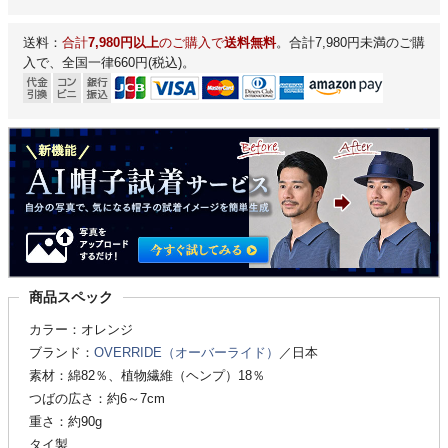
送料：
合計
7,980円以上
のご購入で
送料無料
。合計7,980円未満のご購
入で、全国一律660円(税込)。
商品スペック
カラー：オレンジ
ブランド：
OVERRIDE（オーバーライド）
／日本
素材：綿82％、植物繊維（ヘンプ）18％
つばの広さ：約6～7cm
重さ：約90g
タイ製