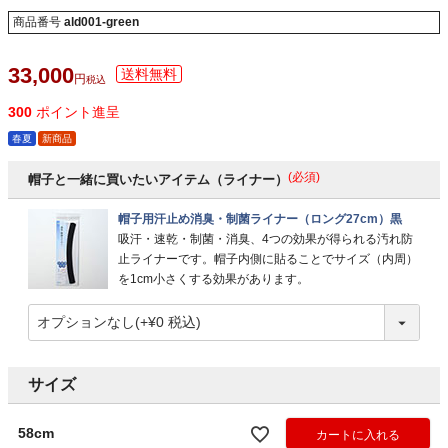
商品番号
ald001-green
33,000
税込
300
ポイント進呈
春夏
新商品
(必須)
帽子と一緒に買いたいアイテム（ライナー）
帽子用汗止め消臭・制菌ライナー（ロング27cm）黒
吸汗・速乾・制菌・消臭、4つの効果が得られる汚れ防
止ライナーです。帽子内側に貼ることでサイズ（内周）
を1cm小さくする効果があります。
サイズ
58cm
カートに入れる