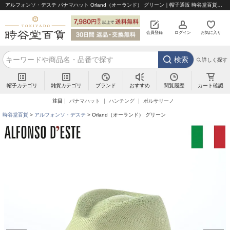
アルフォンソ・デステ パナマハット Orland（オーランド） グリーン｜帽子通販 時谷堂百貨【公式】
会員登録
ログイン
お気に入り
検索
詳しく探す
帽子カテゴリ
雑貨カテゴリ
ブランド
閲覧履歴
カート確認
おすすめ
注目
パナマハット
ハンチング
ボルサリーノ
時谷堂百貨
アルフォンソ・デステ
Orland（オーランド） グリーン