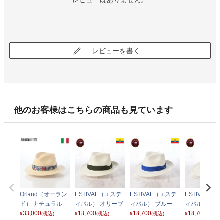
レビューはありません。
レビューを書く
他のお客様はこちらの商品も見ています
Orland（オーラン
ESTIVAL（エステ
ESTIVAL（エステ
ESTIVAL（
ド） ナチュラル
ィバル） オリーブ
ィバル） ブルー
ィバル） ホ
33,000
18,700
18,700
18,700
¥
(税込)
¥
(税込)
¥
(税込)
¥
(税込)