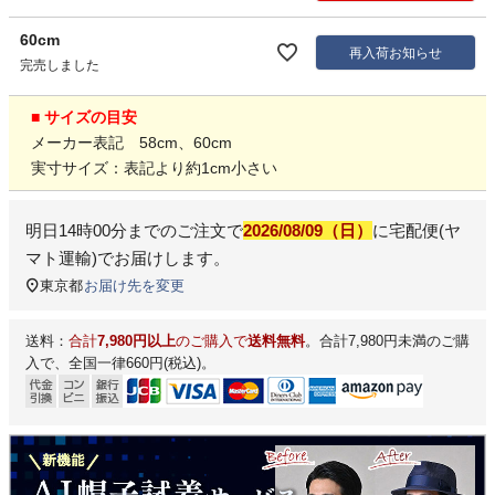
60cm
再入荷お知らせ
完売しました
■ サイズの目安
メーカー表記 58cm、60cm
実寸サイズ：表記より約1cm小さい
明日
14時00分
までのご注文で
2026/08/09（日）
に
宅配便(ヤ
マト運輸)
でお届けします。
東京都
お届け先を変更
送料：
合計
7,980円以上
のご購入で
送料無料
。合計7,980円未満のご購
入で、全国一律660円(税込)。