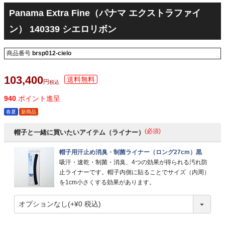
Panama Extra Fine（パナマ エクストラファイ
ン） 140339 シエロリボン
商品番号
brsp012-cielo
103,400
税込
940
ポイント進呈
春夏
新商品
(必須)
帽子と一緒に買いたいアイテム（ライナー）
帽子用汗止め消臭・制菌ライナー（ロング27cm）黒
吸汗・速乾・制菌・消臭、4つの効果が得られる汚れ防
止ライナーです。帽子内側に貼ることでサイズ（内周）
を1cm小さくする効果があります。