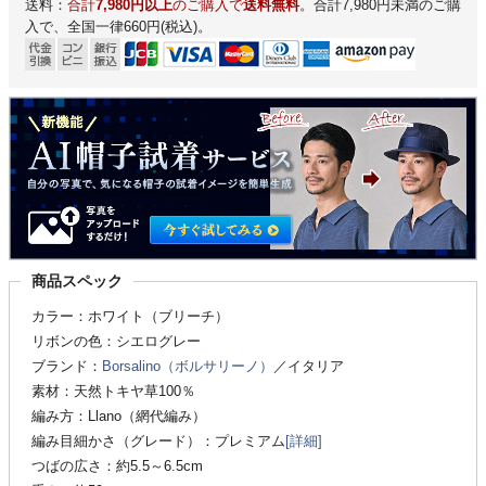
送料：
合計
7,980円以上
のご購入で
送料無料
。合計7,980円未満のご購
入で、全国一律660円(税込)。
商品スペック
カラー：ホワイト（ブリーチ）
リボンの色：シエログレー
ブランド：
Borsalino（ボルサリーノ）
／イタリア
素材：天然トキヤ草100％
編み方：Llano（網代編み）
編み目細かさ（グレード）：プレミアム
[詳細]
つばの広さ：約5.5～6.5cm