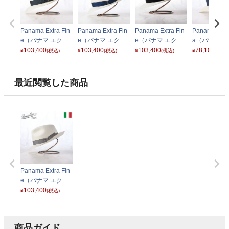
Panama Extra Fin
Panama Extra Fin
Panama Extra Fin
Panama Fine
e（パナマ エクス
e（パナマ エクス
e（パナマ エクス
a（パナマフ
トラファイン） 14
103,400
トラファイン） 14
103,400
トラファイン） 14
103,400
ン ラーガ） 1
78,100
¥
(税込)
¥
(税込)
¥
(税込)
¥
(税込)
0339 ティールリ
0339 ブルーリボ
0339 ブラックリ
0 ロイヤル
ボン
ン
ボン
リボン
最近閲覧した商品
Panama Extra Fin
e（パナマ エクス
トラファイン） 14
103,400
¥
(税込)
0339 シエロリボ
ン
商品ガイド