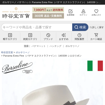
ボルサリーノ パナマハット Panama Extra Fine（パナマ エクストラファイン） 140339 シエロリボン｜帽子通販 時谷堂百貨【公式】
会員登録
ログイン
お気に入り
検索
詳しく探す
帽子カテゴリ
雑貨カテゴリ
ブランド
閲覧履歴
カート確認
おすすめ
注目
パナマハット
ハンチング
ボルサリーノ
時谷堂百貨
ボルサリーノ
Panama Extra Fine（パナマ エクストラファイン） 140339 シエロリボン