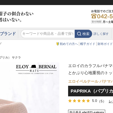
ブランド
検索
詳しく探す
エクアドル
スウェーデン
ウエスタンハット・テンガロンハット
エクアドル
クリスティーズ ロンドン
ノ
初めての方へ
帽子ガイド
財布ガイド
パプリカ） サクラ
エロイのカラフルパナマ
とかぶり心地重視のトッ
エロイベルナール パナマ
PAPRIKA（パプリ
5.0
（5）
レ
商品番号
ebc021-sakura