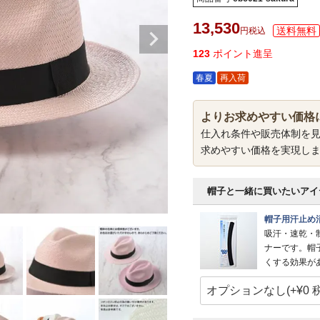
13,530
税込
123
ポイント進呈
春夏
再入荷
よりお求めやすい価格
仕入れ条件や販売体制を
求めやすい価格を実現し
帽子と一緒に買いたいアイ
帽子用汗止め
吸汗・速乾・
ナーです。帽
くする効果が