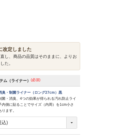
に改定しました
見直し、商品の品質はそのままに、よりお
ました。
(必須)
テム（ライナー）
消臭・制菌ライナー（ロング27cm）黒
制菌・消臭、4つの効果が得られる汚れ防止ライ
子内側に貼ることでサイズ（内周）を1cm小さ
あります。