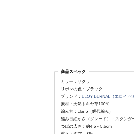
商品スペック
カラー：サクラ
リボンの色：ブラック
ブランド：
ELOY BERNAL（エロイ 
素材：天然トキヤ草100％
編み方：Llano（網代編み）
編み目細かさ（グレード）：スタンダ
つばの広さ：約4.5～5.5cm
重さ：約70～85g