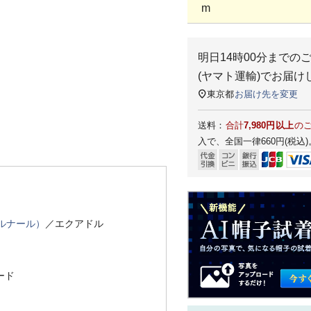
m
明日
14時00分
までの
(ヤマト運輸)
でお届け
東京都
お届け先を変更
送料：
合計
7,980円以上
の
入で、全国一律660円(税込)
ベルナール）
／エクアドル
ード