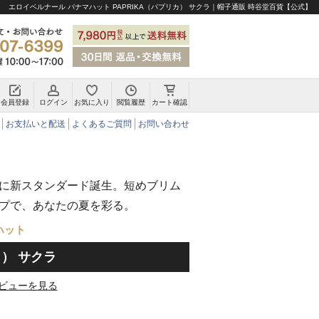
エロイベルナール パナマハット PAPRIKA（パプリカ） サクラ｜帽子通販 時谷堂百貨【公式】
会員登録
ログイン
お気に入り
閲覧履歴
カート確認
チロリアンハット・アルペンハット
お支払いと配送
よくあるご質問
お問い合わせ
に新スタンダード誕生。短めブリム
プで、あなたの夏を彩る。
ハット
カ） サクラ
ビューを見る