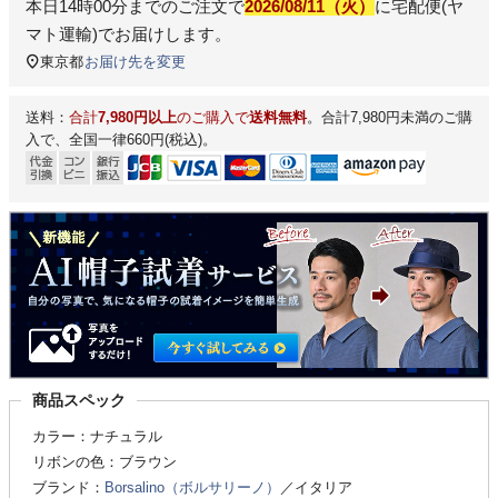
本日
14時00分
までのご注文で
2026/08/11（火）
に
宅配便(ヤ
マト運輸)
でお届けします。
東京都
お届け先を変更
送料：
合計
7,980円以上
のご購入で
送料無料
。合計7,980円未満のご購
入で、全国一律660円(税込)。
商品スペック
カラー：ナチュラル
リボンの色：ブラウン
ブランド：
Borsalino（ボルサリーノ）
／イタリア