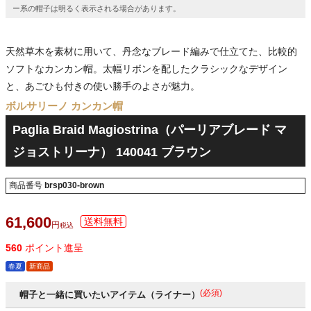
ー系の帽子は明るく表示される場合があります。
天然草木を素材に用いて、丹念なブレード編みで仕立てた、比較的
ソフトなカンカン帽。太幅リボンを配したクラシックなデザイン
と、あごひも付きの使い勝手のよさが魅力。
ボルサリーノ カンカン帽
Paglia Braid Magiostrina（パーリアブレード マ
ジョストリーナ） 140041 ブラウン
商品番号
brsp030-brown
61,600
税込
560
ポイント進呈
春夏
新商品
(必須)
帽子と一緒に買いたいアイテム（ライナー）