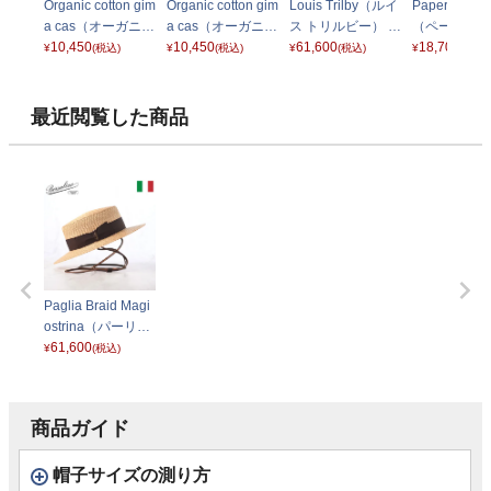
Organic cotton gim
Organic cotton gim
Louis Trilby（ルイ
Paper braid 
a cas（オーガニッ
a cas（オーガニッ
ス トリルビー） ナ
（ペーパーブ
ク コットンギマ キ
10,450
ク コットンギマ キ
10,450
チュラル
61,600
ド ハット） 
18,700
¥
(税込)
¥
(税込)
¥
(税込)
¥
(税込)
ャス） ベージュ
ャス） ブラック
ーミックス
最近閲覧した商品
Paglia Braid Magi
ostrina（パーリア
ブレード マジョス
61,600
¥
(税込)
トリーナ） 14004
1 ブラウン
商品ガイド
帽子サイズの測り方