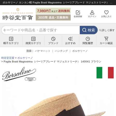
ボルサリーノ カンカン帽 Paglia Braid Magiostrina（パーリアブレード マジョストリーナ） 140041 ブラウン｜帽子通販 時谷堂百貨【公式】
会員登録
ログイン
お気に入り
検索
詳しく探す
帽子カテゴリ
雑貨カテゴリ
ブランド
閲覧履歴
カート確認
おすすめ
注目
パナマハット
ハンチング
ボルサリーノ
時谷堂百貨
ボルサリーノ
Paglia Braid Magiostrina（パーリアブレード マジョストリーナ） 140041 ブラウン