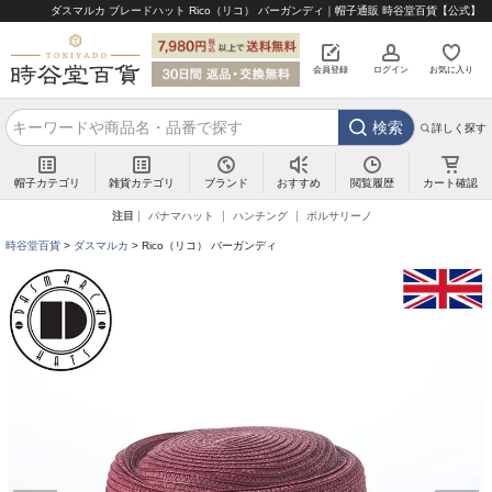
ダスマルカ ブレードハット Rico（リコ） バーガンディ｜帽子通販 時谷堂百貨【公式】
会員登録
ログイン
お気に入り
検索
詳しく探す
帽子カテゴリ
雑貨カテゴリ
ブランド
閲覧履歴
カート確認
おすすめ
注目
パナマハット
ハンチング
ボルサリーノ
時谷堂百貨
ダスマルカ
Rico（リコ） バーガンディ