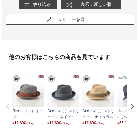
絞り込み
表示：新しい順
レビューを書く
他のお客様はこちらの商品も見ています
Rico（リコ） トー
Andrew（アンドリ
Andrew（アンドリ
Hemp Braid P
プ
ュー） ネイビー
ュー） ナチュラル
a（ヘンプブ
17,600
17,600
17,600
ド ピッコラ） 
56,100
¥
(税込)
¥
(税込)
¥
(税込)
¥
(税込)
107 ネイビー