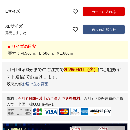
Lサイズ
カートに入れる
XLサイズ
再入荷お知らせ
完売しました
■ サイズの目安
実寸：M:56cm、L:58cm、XL:60cm
明日
14時00分
までのご注文で
2026/08/11（火）
に
宅配便(ヤ
マト運輸)
でお届けします。
東京都
お届け先を変更
送料：
合計
7,980円以上
のご購入で
送料無料
。合計7,980円未満のご購
入で、全国一律660円(税込)。