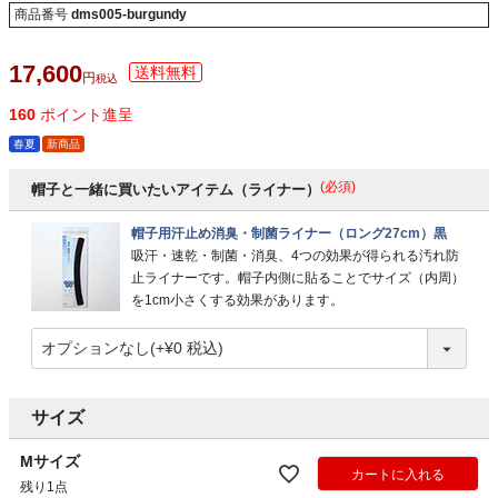
商品番号
dms005-burgundy
17,600
税込
160
ポイント進呈
春夏
新商品
(必須)
帽子と一緒に買いたいアイテム（ライナー）
帽子用汗止め消臭・制菌ライナー（ロング27cm）黒
吸汗・速乾・制菌・消臭、4つの効果が得られる汚れ防
止ライナーです。帽子内側に貼ることでサイズ（内周）
を1cm小さくする効果があります。
サイズ
Mサイズ
カートに入れる
残り1点