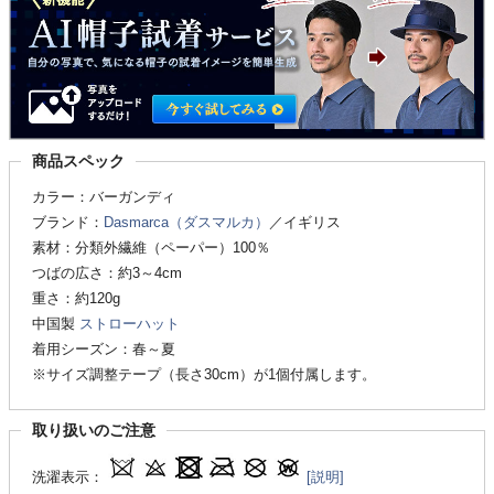
商品スペック
カラー：バーガンディ
ブランド：
Dasmarca（ダスマルカ）
／イギリス
素材：分類外繊維（ペーパー）100％
つばの広さ：約3～4cm
重さ：約120g
中国製
ストローハット
着用シーズン：春～夏
※サイズ調整テープ（長さ30cm）が1個付属します。
取り扱いのご注意
洗濯表示：
[説明]