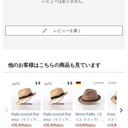
レビューはありません。
レビューを書く
他のお客様はこちらの商品も見ています
Rafia crochet Fed
Rafia crochet Fed
Morris Raffia（モ
Kreis Raff
erico（ラフィアク
erico（ラフィアク
リス ラフィア） G
イス ラフィア
ロシェ フェデリ
58,300
ロシェ フェデリ
58,300
29422560 ブラウ
19,800
49412371 
19,800
¥
(税込)
¥
(税込)
¥
(税込)
¥
(税込)