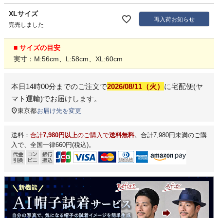
XLサイズ
再入荷お知らせ
完売しました
■ サイズの目安
実寸：M:56cm、L:58cm、XL:60cm
本日
14時00分
までのご注文で
2026/08/11（火）
に
宅配便(ヤ
マト運輸)
でお届けします。
東京都
お届け先を変更
送料：
合計
7,980円以上
のご購入で
送料無料
。合計7,980円未満のご購
入で、全国一律660円(税込)。