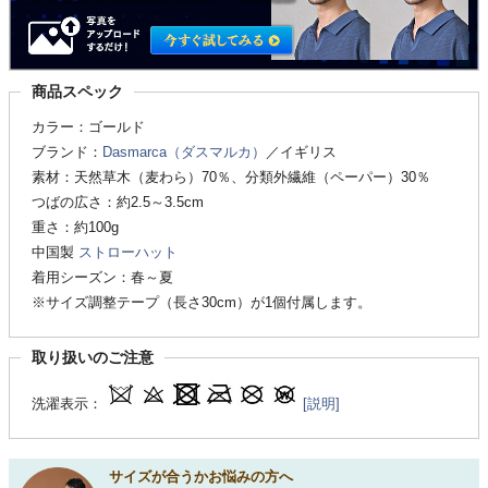
商品スペック
カラー：ゴールド
ブランド：
Dasmarca（ダスマルカ）
／イギリス
素材：天然草木（麦わら）70％、分類外繊維（ペーパー）30％
つばの広さ：約2.5～3.5cm
重さ：約100g
中国製
ストローハット
着用シーズン：春～夏
※サイズ調整テープ（長さ30cm）が1個付属します。
取り扱いのご注意
洗濯表示：
[説明]
サイズが合うかお悩みの方へ