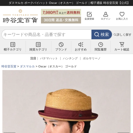
ダスマルカ ポークパイハット Oscar（オスカー） ゴールド｜帽子通販 時谷堂百貨【公式】
会員登録
ログイン
お気に入り
検索
詳しく探す
帽子カテゴリ
雑貨カテゴリ
ブランド
閲覧履歴
カート確認
おすすめ
注目
パナマハット
ハンチング
ボルサリーノ
時谷堂百貨
ダスマルカ
Oscar（オスカー） ゴールド