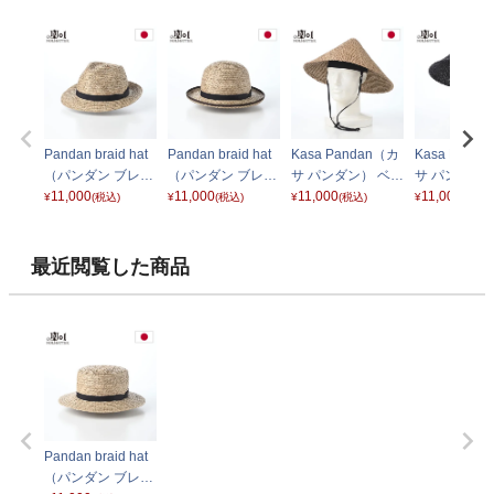
Pandan braid hat
Pandan braid hat
Kasa Pandan（カ
Kasa Pand
（パンダン ブレー
（パンダン ブレー
サ パンダン） ベー
サ パンダン）
ドハット） フェド
11,000
ドハット） ボーラ
11,000
ジュ
11,000
ック
11,000
¥
(税込)
¥
(税込)
¥
(税込)
¥
(税込)
ラ
ー
最近閲覧した商品
Pandan braid hat
（パンダン ブレー