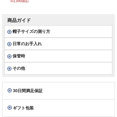
ドハット） カンカ
11,000
¥
(税込)
ン
商品ガイド
帽子サイズの測り方
日常のお手入れ
保管時
その他
30日間満足保証
ギフト包装