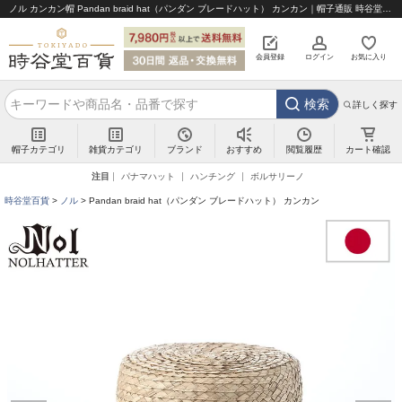
ノル カンカン帽 Pandan braid hat（パンダン ブレードハット） カンカン｜帽子通販 時谷堂百貨【公式】
会員登録
ログイン
お気に入り
検索
詳しく探す
帽子カテゴリ
雑貨カテゴリ
ブランド
閲覧履歴
カート確認
おすすめ
注目
パナマハット
ハンチング
ボルサリーノ
時谷堂百貨
ノル
Pandan braid hat（パンダン ブレードハット） カンカン