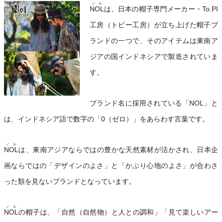
ノル
NOL
は、日本の帽子専門メーカー・To.PI
工房（トピー工房）が立ち上げた帽子ブ
ランドの一つで、そのアイテムは東南ア
ジアの国インドネシアで製造されていま
す。
ブランド名に採用されている「NOL」と
は、インドネシア語で数字の「0（ゼロ）」をあらわす言葉です。
ノル
NOL
は、東南アジアならではの豊かな天然素材が活かされ、日本企
画ならではの「デザインのよさ」と「かぶり心地のよさ」が合わさ
った類を見ないブランドとなっています。
ノル
NOL
の帽子は、「自然（自然物）と人との調和」「見て楽しいアー