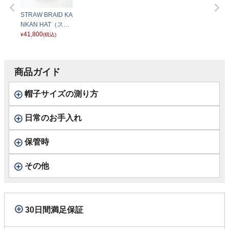
STRAW BRAID KA
NKAN HAT（スト
ローブレード カン
41,800
¥
(税込)
カンハット） SE8
53 ブラック
商品ガイド
帽子サイズの測り方
日常のお手入れ
保管時
その他
30日間満足保証