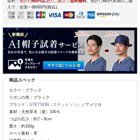
送料：
合計
7,980円以上
のご購入で
送料無料
。合計7,980円未満のご購
入で、全国一律660円(税込)。
商品スペック
カラー：ブラック
リボンの色：ブラック
ブランド：
STETSON（ステットソン）
／アメリカ
素材：天然草木（麦）100％
つばの広さ：約7～8cm
重さ：約160g
スベリ素材：革