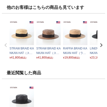
他のお客様はこちらの商品も見ています
STRAW BRAID KA
STRAW BRAID KA
RAFFIA BRAID KA
LINEN BRAI
NKAN HAT（スト
NKAN HAT（スト
NKAN HAT（ラフ
NKAN HAT
ローブレード カン
41,800
ローブレード カン
41,800
ィアブレード カン
19,800
ンブレード 
23,100
¥
(税込)
¥
(税込)
¥
(税込)
¥
(税込)
カンハット） SE8
カンハット） SE8
カンハット） SE8
ンハット） S
53 ベージュ
53 ブラウン
52 ベージュ
ブラック
最近閲覧した商品