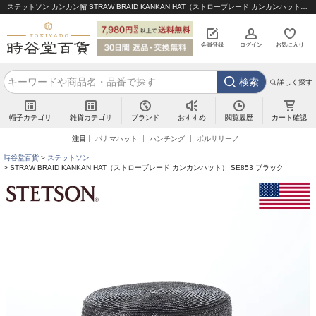
ステットソン カンカン帽 STRAW BRAID KANKAN HAT（ストローブレード カンカンハット） SE853 ブラック｜帽子通販 時谷堂百貨【公式】
会員登録
ログイン
お気に入り
検索
詳しく探す
帽子カテゴリ
雑貨カテゴリ
ブランド
閲覧履歴
カート確認
おすすめ
注目
パナマハット
ハンチング
ボルサリーノ
時谷堂百貨
ステットソン
STRAW BRAID KANKAN HAT（ストローブレード カンカンハット） SE853 ブラック