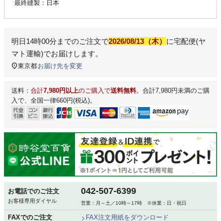
最終縫製：日本
明日
14時00分
までのご注文で
2026/08/13（木）
に
宅配便(ヤ
マト運輸)
でお届けします。
東京都
お届け先を変更
送料：
合計
7,980円以上
のご購入で
送料無料
。合計7,980円未満のご購
入で、全国一律660円(税込)。
042-507-6399
お電話でのご注文
お客様専用ダイヤル
営業：月～土／10時～17時 ※休業：日・祝日
FAXでのご注文
FAX注文用紙をダウンロード