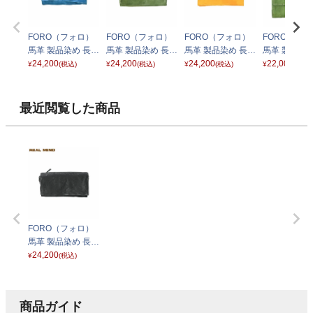
FORO（フォロ）
FORO（フォロ）
FORO（フォロ）
FORO（フ
馬革 製品染め 長財
馬革 製品染め 長財
馬革 製品染め 長財
馬革 製品染め
布 ブルー
24,200
布 グリーン
24,200
布 イエロー
24,200
財布 グリー
22,000
¥
(税込)
¥
(税込)
¥
(税込)
¥
(税込)
最近閲覧した商品
FORO（フォロ）
馬革 製品染め 長財
布 ブラック
24,200
¥
(税込)
商品ガイド