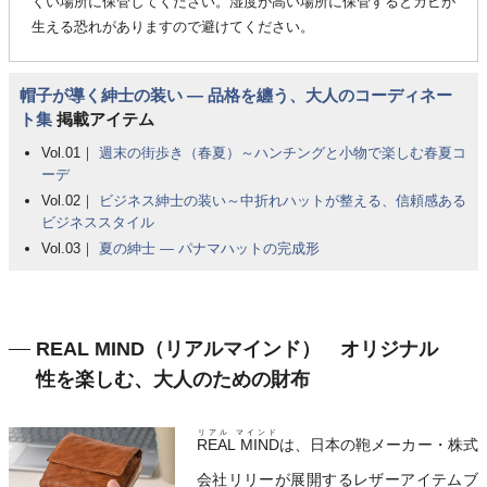
くい場所に保管してください。湿度が高い場所に保管するとカビが
生える恐れがありますので避けてください。
帽子が導く紳士の装い ― 品格を纏う、大人のコーディネー
ト集
掲載アイテム
Vol.01｜
週末の街歩き（春夏）～ハンチングと小物で楽しむ春夏コ
ーデ
Vol.02｜
ビジネス紳士の装い～中折れハットが整える、信頼感ある
ビジネススタイル
Vol.03｜
夏の紳士 ― パナマハットの完成形
REAL MIND（リアルマインド） オリジナル
性を楽しむ、大人のための財布
リアル マインド
REAL MIND
は、日本の鞄メーカー・株式
会社リリーが展開するレザーアイテムブ