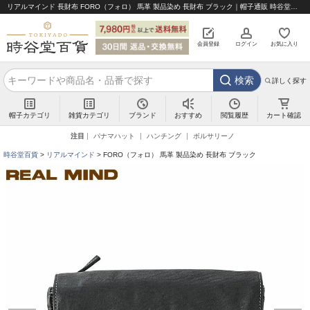
リアルマインド 長財布 FORO（フォロ） 馬革 製品染め 長財布 ブラック｜帽子通販 時谷堂百貨【公式】
会員登録
ログイン
お気に入り
検索
詳しく探す
帽子カテゴリ
雑貨カテゴリ
ブランド
閲覧履歴
カート確認
おすすめ
注目
パナマハット
ハンチング
ボルサリーノ
時谷堂百貨
リアルマインド
FORO（フォロ） 馬革 製品染め 長財布 ブラック