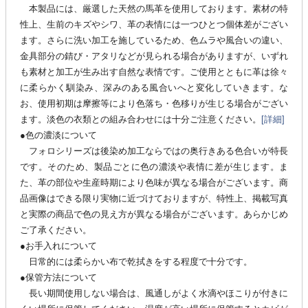
本製品には、厳選した天然の馬革を使用しております。素材の特
性上、生前のキズやシワ、革の表情には一つひとつ個体差がござい
ます。さらに洗い加工を施しているため、色ムラや風合いの違い、
金具部分の錆び・アタリなどが見られる場合がありますが、いずれ
も素材と加工が生み出す自然な表情です。ご使用とともに革は徐々
に柔らかく馴染み、深みのある風合いへと変化していきます。な
お、使用初期は摩擦等により色落ち・色移りが生じる場合がござい
ます。淡色の衣類との組み合わせには十分ご注意ください。
[詳細]
●色の濃淡について
フォロシリーズは後染め加工ならではの奥行きある色合いが特長
です。そのため、製品ごとに色の濃淡や表情に差が生じます。ま
た、革の部位や生産時期により色味が異なる場合がございます。商
品画像はできる限り実物に近づけておりますが、特性上、掲載写真
と実際の商品で色の見え方が異なる場合がございます。あらかじめ
ご了承ください。
●お手入れについて
日常的には柔らかい布で乾拭きをする程度で十分です。
●保管方法について
長い期間使用しない場合は、風通しがよく水滴やほこりが付きに