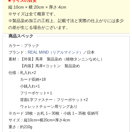
■ サイズの目安
縦:10cm × 横:20cm × 厚さ:4cm
※サイズは全て概算です。
※製品染め加工の工程上、記載寸法と実際の仕上がりには多少
の差が生じる場合がございます。
商品スペック
カラー：ブラック
ブランド：
REAL MIND（リアルマインド）
／日本
素材：【外装】馬革 製品染め（植物タンニンなめし）
【内装】馬革×コットン 製品染め
仕様：札入れ×2
カード収納×18
小銭入れ×1
フリーポケット×１
背面L字ファスナー：フリーポケット×2
ウォレットチェーン用リングあり
※カード 18枚・お札 1～30枚・小銭 1～35枚 収納可
サイズ：縦10cm×横20cm×厚さ4cm
重さ：約210g